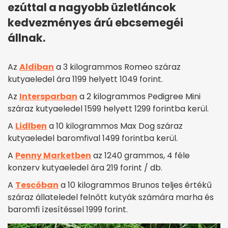
ezúttal a nagyobb üzletláncok
kedvezményes árú ebcsemegéi
állnak.
Az
Aldiban
a 3 kilogrammos Romeo száraz
kutyaeledel ára 1199 helyett 1049 forint.
Az
Intersparban
a 2 kilogrammos Pedigree Mini
száraz kutyaeledel 1599 helyett 1299 forintba kerül.
A
Lidlben
a 10 kilogrammos Max Dog száraz
kutyaeledel baromfival 1499 forintba kerül.
A
Penny Marketben
az 1240 grammos, 4 féle
konzerv kutyaeledel ára 219 forint / db.
A
Tescóban
a 10 kilogrammos Brunos teljes értékű
száraz állateledel felnőtt kutyák számára marha és
baromfi ízesítéssel 1999 forint.