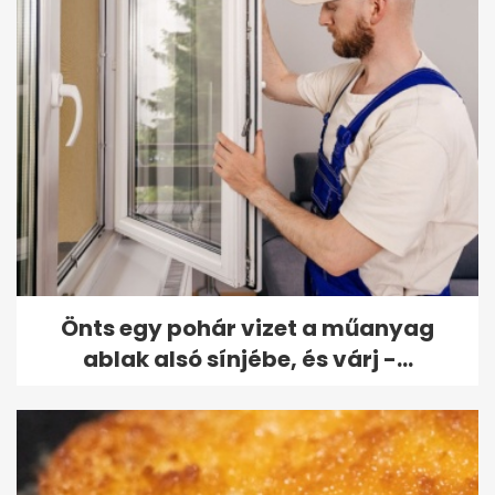
Önts egy pohár vizet a műanyag
ablak alsó sínjébe, és várj -...