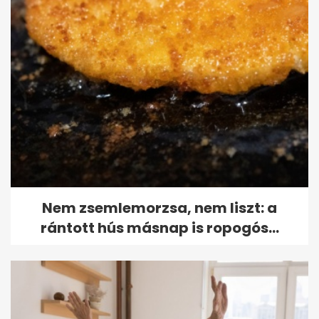
Nem zsemlemorzsa, nem liszt: a
rántott hús másnap is ropogós...