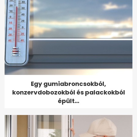
Egy gumiabroncsokból,
konzervdobozokból és palackokból
épült...