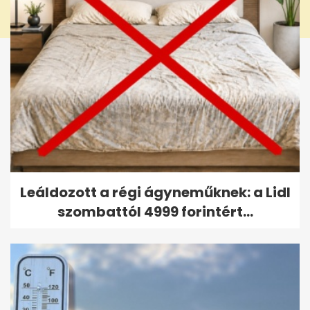
Leáldozott a régi ágyneműknek: a Lidl
szombattól 4999 forintért...