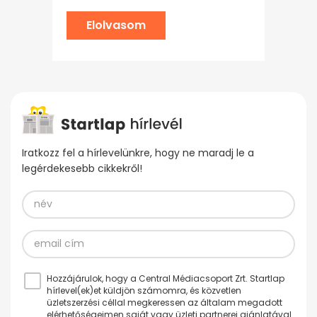
Elolvasom
Iratkozz fel a hírlevelünkre, hogy ne maradj le a
legérdekesebb cikkekről!
Hozzájárulok, hogy a Central Médiacsoport Zrt. Startlap
hírlevel(ek)et küldjön számomra, és közvetlen
üzletszerzési céllal megkeressen az általam megadott
elérhetőségeimen saját vagy üzleti partnerei ajánlatával.