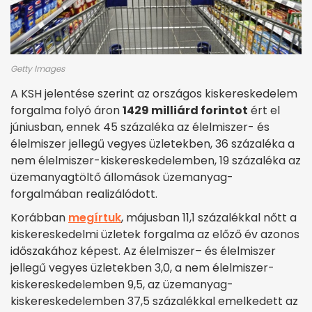
Getty Images
A KSH jelentése szerint az országos kiskereskedelem
forgalma folyó áron
1429 milliárd forintot
ért el
júniusban, ennek 45 százaléka az élelmiszer- és
élelmiszer jellegű vegyes üzletekben, 36 százaléka a
nem élelmiszer-kiskereskedelemben, 19 százaléka az
üzemanyagtöltő állomások üzemanyag-
forgalmában realizálódott.
Korábban
megírtuk
, májusban 11,1 százalékkal nőtt a
kiskereskedelmi üzletek forgalma az előző év azonos
időszakához képest. Az élelmiszer– és élelmiszer
jellegű vegyes üzletekben 3,0, a nem élelmiszer-
kiskereskedelemben 9,5, az üzemanyag-
kiskereskedelemben 37,5 százalékkal emelkedett az