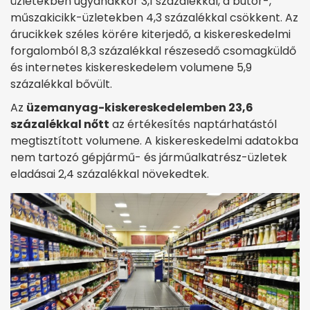
üzletekben ugyanakkor 3,1 százalékkal, a bútor-,
műszakicikk-üzletekben 4,3 százalékkal csökkent. Az
árucikkek széles körére kiterjedő, a kiskereskedelmi
forgalomból 8,3 százalékkal részesedő csomagküldő
és internetes kiskereskedelem volumene 5,9
százalékkal bővült.
Az
üzemanyag-kiskereskedelemben 23,6
százalékkal nőtt
az értékesítés naptárhatástól
megtisztított volumene. A kiskereskedelmi adatokba
nem tartozó gépjármű- és járműalkatrész-üzletek
eladásai 2,4 százalékkal növekedtek.