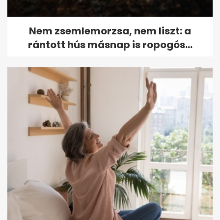
Nem zsemlemorzsa, nem liszt: a
rántott hús másnap is ropogós...