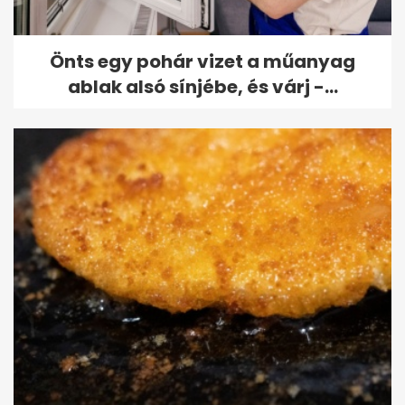
Önts egy pohár vizet a műanyag
ablak alsó sínjébe, és várj -...