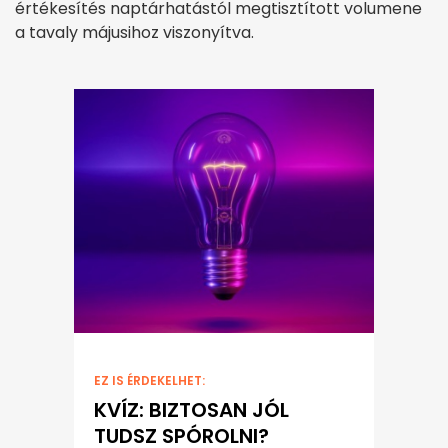
értékesítés naptárhatástól megtisztított volumene
a tavaly májusihoz viszonyítva.
EZ IS ÉRDEKELHET:
KVÍZ: BIZTOSAN JÓL
TUDSZ SPÓROLNI?