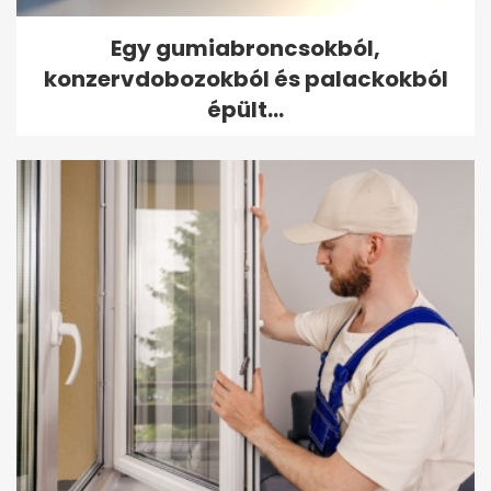
Egy gumiabroncsokból,
konzervdobozokból és palackokból
épült...