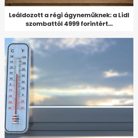
Leáldozott a régi ágyneműknek: a Lidl
szombattól 4999 forintért...