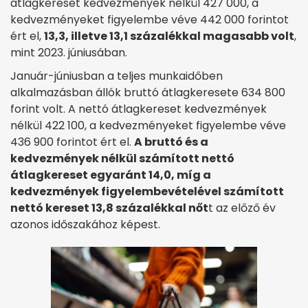
átlagkereset kedvezmények nélkül 427 000, a
kedvezményeket figyelembe véve 442 000 forintot
ért el,
13,3, illetve 13,1 százalékkal magasabb volt
,
mint 2023. júniusában.
Január-júniusban a teljes munkaidőben
alkalmazásban állók bruttó átlagkeresete 634 800
forint volt. A nettó átlagkereset kedvezmények
nélkül 422 100, a kedvezményeket figyelembe véve
436 900 forintot ért el.
A bruttó és a
kedvezmények nélkül számított nettó
átlagkereset egyaránt 14,0, míg a
kedvezmények figyelembevételével számított
nettó kereset 13,8 százalékkal nőt
t az előző év
azonos időszakához képest.