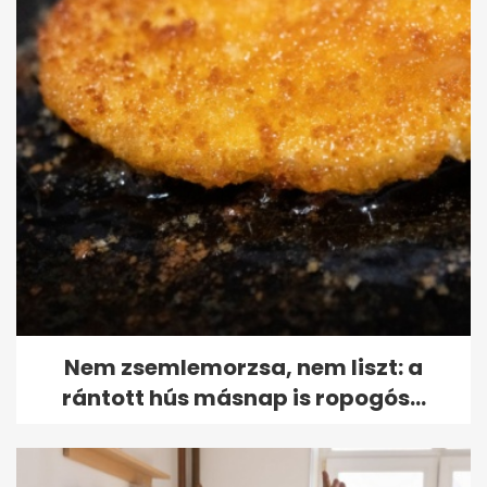
Nem zsemlemorzsa, nem liszt: a
rántott hús másnap is ropogós...