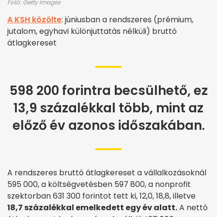
Fotó: Getty Images
A KSH közölte
: júniusban a rendszeres (prémium,
jutalom, egyhavi különjuttatás nélküli) bruttó
átlagkereset
598 200 forintra becsülhető, ez
13,9 százalékkal több, mint az
előző év azonos időszakában.
A rendszeres bruttó átlagkereset a vállalkozásoknál
595 000, a költségvetésben 597 800, a nonprofit
szektorban 631 300 forintot tett ki, 12,0, 18,8, illetve
18,7 százalékkal emelkedett egy év alatt.
A nettó