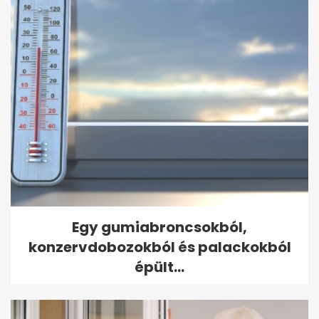
Egy gumiabroncsokból,
konzervdobozokból és palackokból
épült...