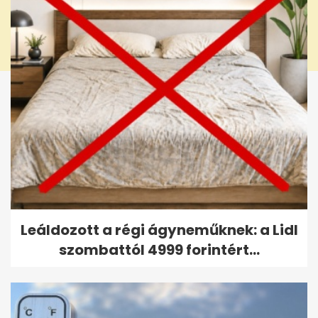
Leáldozott a régi ágyneműknek: a Lidl
szombattól 4999 forintért...