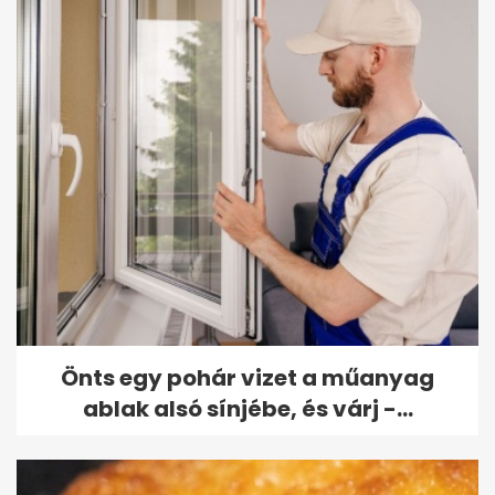
Önts egy pohár vizet a műanyag
ablak alsó sínjébe, és várj -...