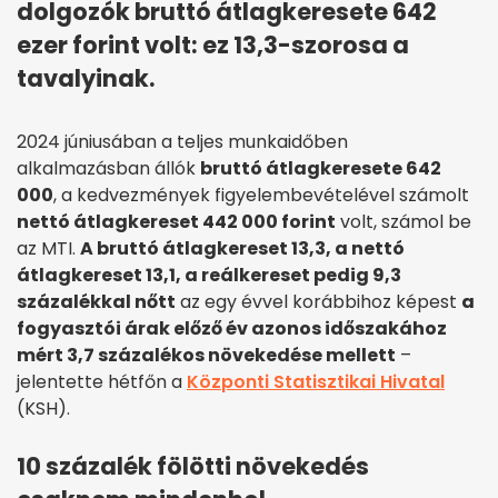
dolgozók bruttó átlagkeresete 642
ezer forint volt: ez 13,3-szorosa a
tavalyinak.
2024 júniusában a teljes munkaidőben
alkalmazásban állók
bruttó átlagkeresete 642
000
, a kedvezmények figyelembevételével számolt
nettó átlagkereset 442 000 forint
volt, számol be
az MTI.
A bruttó átlagkereset 13,3, a nettó
átlagkereset 13,1, a reálkereset pedig 9,3
százalékkal nőtt
az egy évvel korábbihoz képest
a
fogyasztói árak előző év azonos időszakához
mért 3,7 százalékos növekedése mellett
–
jelentette hétfőn a
Központi Statisztikai Hivatal
(KSH).
10 százalék fölötti növekedés