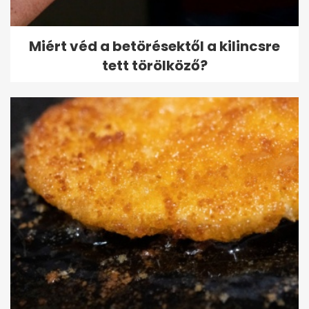
Miért véd a betörésektől a kilincsre
tett törölköző?