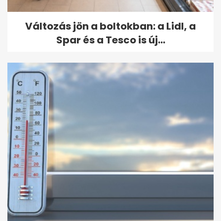
Változás jön a boltokban: a Lidl, a
Spar és a Tesco is új...