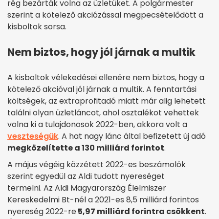
rég bezárták volna az üzletüket. A polgármester
szerint a kötelező akciózással megpecsételődött a
kisboltok sorsa.
Nem biztos, hogy jól járnak a multik
A kisboltok vélekedései ellenére nem biztos, hogy a
kötelező akcióval jól járnak a multik. A fenntartási
költségek, az extraprofitadó miatt már alig lehetett
találni olyan üzletláncot, ahol osztalékot vehettek
volna ki a tulajdonosok 2022-ben, akkora volt a
veszteségük
. A hat nagy lánc által befizetett új adó
megközelítette a 130 milliárd forintot
.
A május végéig közzétett 2022-es beszámolók
szerint egyedül az Aldi tudott nyereséget
termelni. Az Aldi Magyarország Élelmiszer
Kereskedelmi Bt-nél a 2021-es 8,5 milliárd forintos
nyereség 2022-re
5,97 milliárd forintra csökkent
.