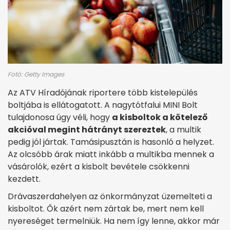
Fotó: Getty Images
Az ATV Híradójának riportere több kistelepülés
boltjába is ellátogatott. A nagytótfalui MINI Bolt
tulajdonosa úgy véli, hogy
a kisboltok a kötelező
akcióval megint hátrányt szereztek
, a multik
pedig jól jártak. Tamásipusztán is hasonló a helyzet.
Az olcsóbb árak miatt inkább a multikba mennek a
vásárolók, ezért a kisbolt bevétele csökkenni
kezdett.
Drávaszerdahelyen az önkormányzat üzemelteti a
kisboltot. Ők azért nem zártak be, mert nem kell
nyereséget termelniük. Ha nem így lenne, akkor már