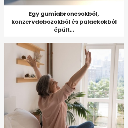
Egy gumiabroncsokból,
konzervdobozokból és palackokból
épült...