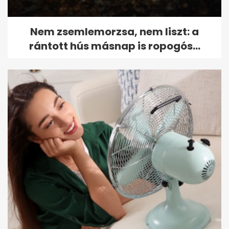
Nem zsemlemorzsa, nem liszt: a
rántott hús másnap is ropogós...