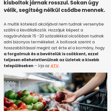
kisboltok járnak rosszul. Sokan úgy
vélik, segítség nélkül csődbe mennek.
A multik kötelező akciójával nem tudnak versenybe
szállni a kisvállalkozók. Hozzájuk képest a
nagyáruházak 15 -20 százalékkal olcsóbban tudnak
adni bizonyos termékeket. A boltosok szerint a
hosszabbítással megint azt érte el a kormány, hogy
a forgalmuk és a bevételük is csökkent, ezzel
teljesen ellehetetlenülnek az üzletek a kisebb
településeken
– írja az
ATV
.