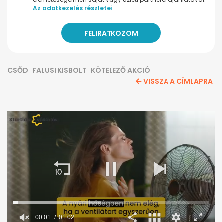
Az adatkezelés részletei
CSŐD
FALUSI KISBOLT
KÖTELEZŐ AKCIÓ
VISSZA A CÍMLAPRA
00:02
01:02