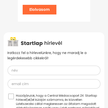
Elolvasom
Iratkozz fel a hírlevelünkre, hogy ne maradj le a
legérdekesebb cikkekről!
Hozzájárulok, hogy a Central Médiacsoport Zrt. Startlap
hírlevel(ek)et küldjön számomra, és közvetlen
üzletszerzési céllal megkeressen az általam megadott
elérhetőségeimen saját vagy üzleti partnerei ajánlatával.