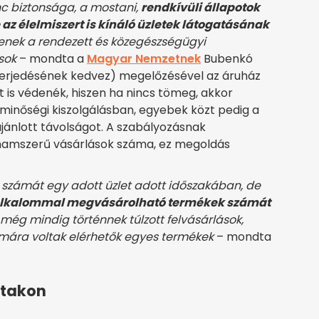
nc biztonsága, a mostani,
rendkívüli állapotok
az élelmiszert is kínáló üzletek látogatásának
yenek a rendezett és közegészségügyi
sok
– mondta a
Magyar Nemzetnek
Bubenkó
y terjedésének kedvez) megelőzésével az áruház
 is védenék, hiszen ha nincs tömeg, akkor
inőségi kiszolgálásban, egyebek közt pedig a
ajánlott távolságot. A szabályozásnak
hamszerű vásárlások száma, ez megoldás
számát egy adott üzlet adott időszakában, de
alkalommal megvásárolható termékek számát
 még mindig történnek túlzott felvásárlások,
ámára voltak elérhetők egyes termékek
– mondta
ttakon