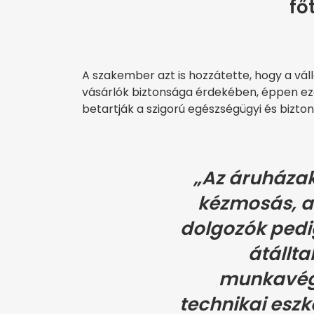
fő
A szakember azt is hozzátette, hogy a v
vásárlók biztonsága érdekében, éppen e
betartják a szigorú egészségügyi és bizt
„Az áruháza
kézmosás, a 
dolgozók pedig
átállta
munkavég
technikai eszk