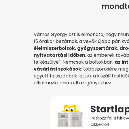
mondta 
Vámos György azt is elmondta, hogy miutá
15 órakor bezárnak, a vevők újabb pánikv
élelmiszerboltok, gyógyszertárak, drog
nyitvatartási időben
, az emberek tová
felkészülve”. Nemcsak a boltokban,
az in
vásárlási szokások:
többszörösére megn
együtt hosszabbak lettek a kiszállítási id
alkalmazkodnia kell az igényekhez.
Iratkozz fel a hírl
cikkekről!