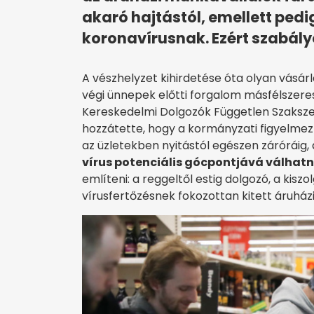
akaró hajtástól, emellett pedi
koronavírusnak. Ezért szabály
A vészhelyzet kihirdetése óta olyan vásárl
végi ünnepek előtti forgalom másfélszer
Kereskedelmi Dolgozók Független Szaksze
hozzátette, hogy a kormányzati figyelmez
az üzletekben nyitástól egészen záróráig, 
vírus potenciális gócpontjává válhatn
említeni: a reggeltől estig dolgozó, a kisz
vírusfertőzésnek fokozottan kitett áruház