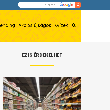
rending
Akciós újságok
Kvízek
EZ IS ÉRDEKELHET