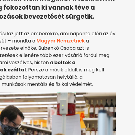
g fokozottan ki vannak téve a
ozások bevezetését sürgetik.
ási láz jött az emberekre, ami naponta eléri az év
esét – mondta a
Magyar Nemzetnek
a
rvezete elnöke. Bubenkó Csaba azt is
tetések ellenére több ezer vásárló fordul meg
ami veszélyes, hiszen a
boltok a
ak ezáltal
. Persze a másik oldalt is meg kell
olgálásban folyamatosan helytálló, a
i munkások mentális és fizikai védelmét.