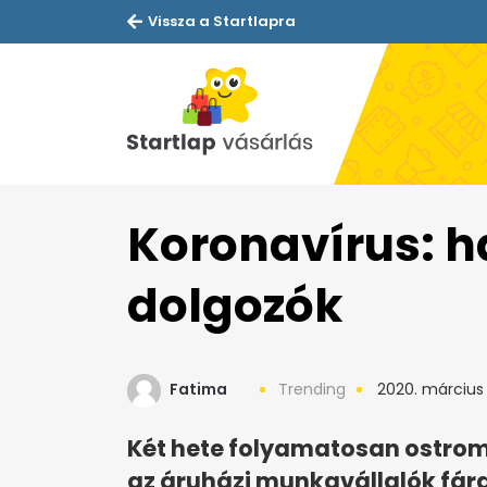
Vissza a Startlapra
Koronavírus: ha
dolgozók
Fatima
Trending
2020. március 
Két hete folyamatosan ostromo
az áruházi munkavállalók fár