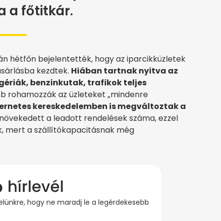
a főtitkár.
n hétfőn bejelentették, hogy az iparcikküzletek
ásárlásba kezdtek.
Hiában tartnak nyitva az
ériák, benzinkutak, trafikok teljes
bb rohamozzák az üzleteket „mindenre
ternetes kereskedelemben is megváltoztak a
övekedett a leadott rendelések száma, ezzel
ők, mert a szállítókapacitásnak még
evelünkre, hogy ne maradj le a legérdekesebb