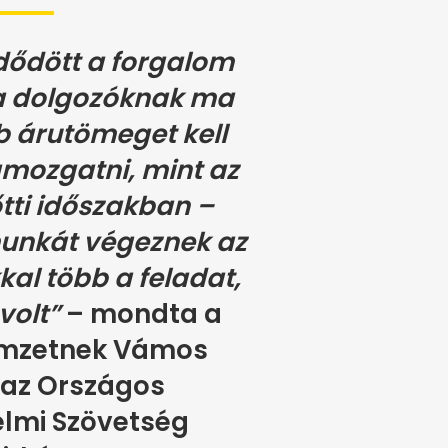
dődött a forgalom
 a dolgozóknak ma
 árutömeget kell
gmozgatni, mint az
tti időszakban –
munkát végeznek az
kkal több a feladat,
volt”
– mondta a
mzetnek Vámos
 az Országos
lmi Szövetség