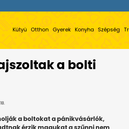
Kütyü
Otthon
Gyerek
Konyha
Szépség
T
jszoltak a bolti
18.
lják a boltokat a pánikvásárlók,
adtnak érzik magukat a szűnni nem