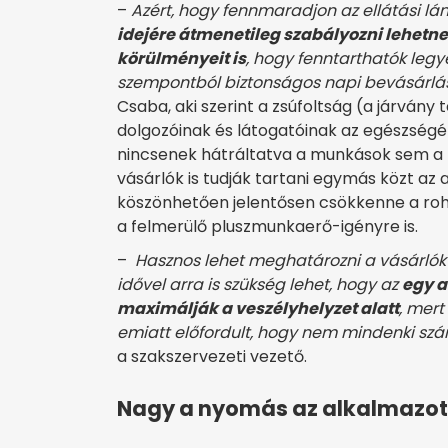
–
Azért, hogy fennmaradjon az ellátási lá
idejére átmenetileg szabályozni lehetne 
körülményeit is
, hogy fenntarthatók leg
szempontból biztonságos napi bevásárlá
Csaba, aki szerint a zsúfoltság (a járván
dolgozóinak és látogatóinak az egészségét
nincsenek hátráltatva a munkások sem a m
vásárlók is tudják tartani egymás közt az 
köszönhetően jelentősen csökkenne a ro
a felmerülő pluszmunkaerő-igényre is.
–
Hasznos lehet meghatározni a vásárlók 
idővel arra is szükség lehet, hogy az
egy 
maximálják a veszélyhelyzet alatt
, mert
emiatt előfordult, hogy nem mindenki sz
a szakszervezeti vezető.
Nagy a nyomás az alkalmazo