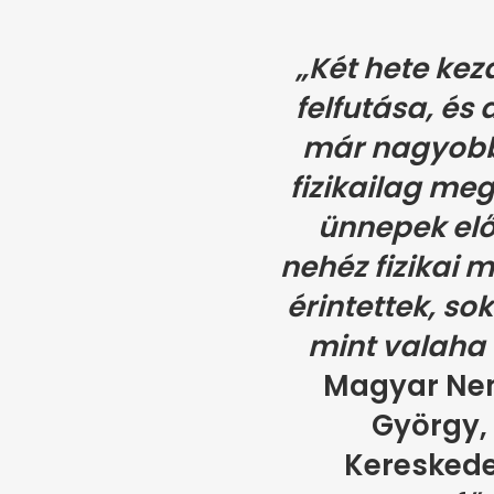
„Két hete kez
felfutása, és
már nagyobb
fizikailag me
ünnepek elő
nehéz fizikai 
érintettek, so
mint valaha 
Magyar Ne
György,
Kereskede