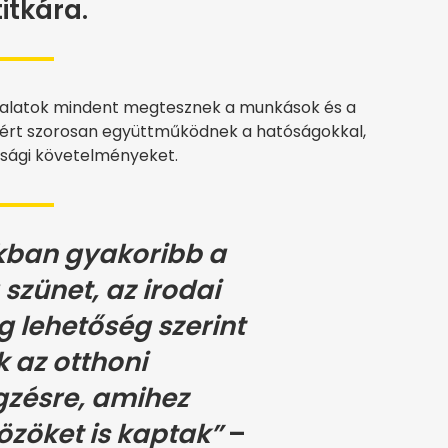
titkára.
állalatok mindent megtesznek a munkások és a
zért szorosan együttműködnek a hatóságokkal,
onsági követelményeket.
kban gyakoribb a
szünet, az irodai
 lehetőség szerint
k az otthoni
zésre, amihez
özöket is kaptak”
–