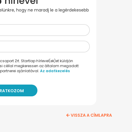
evelünkre, hogy ne maradj le a legérdekesebb
oport Zrt. Startlap hírlevel(ek)et küldjön
ési céllal megkeressen az általam megadott
partnerei ajánlatával.
Az adatkezelés
VISSZA A CÍMLAPRA