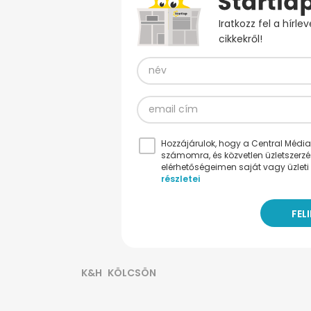
Iratkozz fel a hírl
cikkekről!
Hozzájárulok, hogy a Central Médiacs
számomra, és közvetlen üzletszerz
elérhetőségeimen saját vagy üzleti 
részletei
K&H
KÖLCSÖN