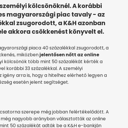
 személyi kölcsönöknél. A korábbi
es magyarországi piac tavaly - az
lékkal zsugorodott, a K&H azonban
ele akkora csökkenést könyvelt el.
gyarországi piaca 40 százalékkal zsugorodott, a
ökkenés, miközben
jelentősen nőtt az online
yi kölcsönök több mint 50 százalékát kérték a
el korábbi 33 százalékkal. A személyi
igény arra is, hogy a hitelhez elérhető legyen a
ézség esetén jelent segítséget.
e csatorna szerepe még jobban felértékelődött. A
k még nagyobb arányban választották az online
mint 50 százalékát adták be a K&H e-bankján