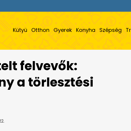
Kütyü
Otthon
Gyerek
Konyha
Szépség
T
elt felvevők:
y a törlesztési
22.