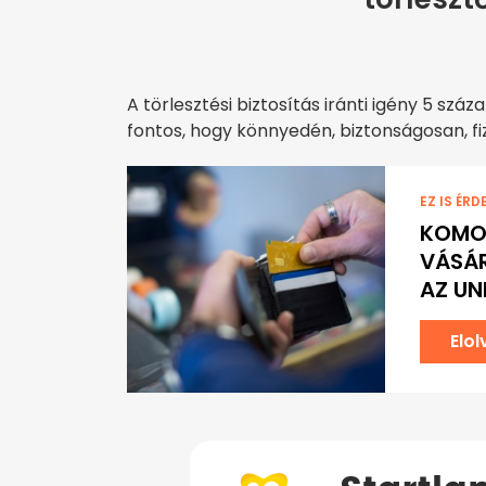
A törlesztési biztosítás iránti igény 5 szá
fontos, hogy könnyedén, biztonságosan, fizik
EZ IS ÉRD
KOMOL
VÁSÁR
AZ UN
Elo