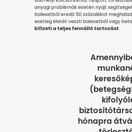
személyi kölcsönökhöz nyújtott törlesztési
anyagi problémák esetén nyújt segítséget
balesetből eredő 50 százalékot meghala
esetleg életét veszti balesetből vagy bete
kifizeti a teljes fennálló tartozást
.
Amennyiben
munkané
keresőkép
(betegségb
kifolyó
biztosítótár
hónapra átvál
törleszt