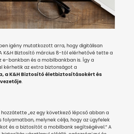
ben igény mutatkozott arra, hogy digitálisan
 A K&H Biztosító március 8-tól elérhetővé tette a
az e-bankban és a mobilbankban is. Így a
l kérhetik az extra biztonságot a
, a K&H Biztosító életbiztosításokért és
 vezetője
.
 hozzátette „ez egy következő lépcső abban a
ós folyamatban, melynek célja, hogy az ügyfelek
t és a biztosítót a mobilbank segítségével.” A