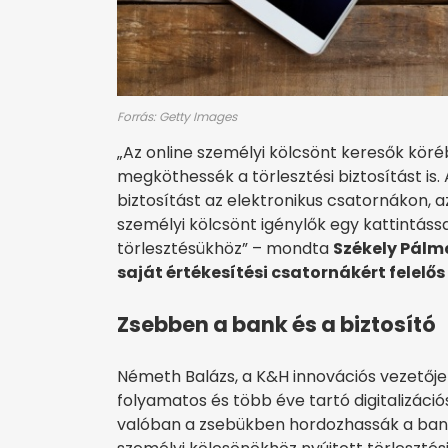
Forrás: Getty Images
„Az online személyi kölcsönt keresők köré
megköthessék a törlesztési biztosítást is.
biztosítást az elektronikus csatornákon, 
személyi kölcsönt igénylők egy kattintássa
törlesztésükhöz” – mondta
Székely Pálma
saját értékesítési csatornákért felelős
Zsebben a bank és a biztosító
Németh Balázs, a K&H innovációs vezetője
folyamatos és több éve tartó digitalizáci
valóban a zsebükben hordozhassák a banko