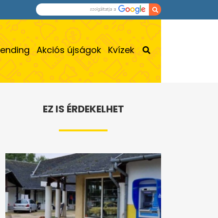
rending
Akciós újságok
Kvízek
EZ IS ÉRDEKELHET