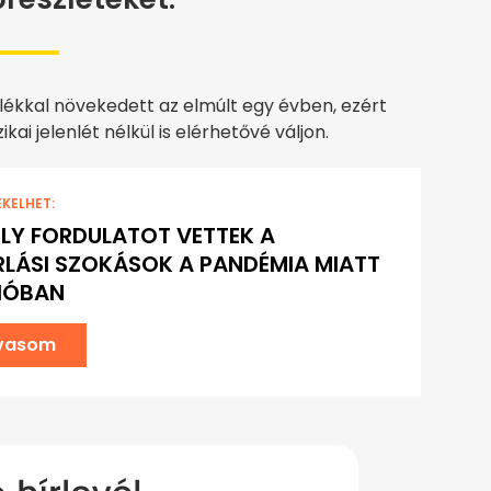
zalékkal növekedett az elmúlt egy évben, ezért
ai jelenlét nélkül is elérhetővé váljon.
EKELHET:
Y FORDULATOT VETTEK A
LÁSI SZOKÁSOK A PANDÉMIA MIATT
IÓBAN
lvasom