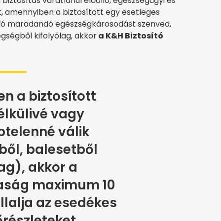
 biztosítás váratlanul előálló, egészségügyi és
, amennyiben a biztosított egy esetleges
dó maradandó egészségkárosodást szenved,
gségből kifolyólag, akkor
a K&H Biztosító
 a biztosított
lkülivé vagy
telenné válik
ől, balesetből
lag), akkor a
saság maximum 10
lalja az esedékes
őrészleteket.