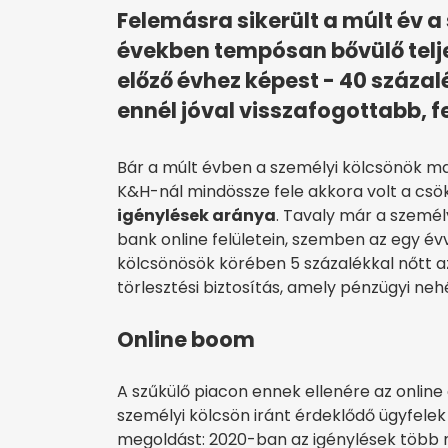
Felemásra sikerült a múlt év a
években tempósan bővülő telj
előző évhez képest - 40 száza
ennél jóval visszafogottabb, f
Bár a múlt évben a személyi kölcsönök ma
K&H-nál mindössze fele akkora volt a cs
igénylések aránya
. Tavaly már a személ
bank online felületein, szemben az egy évv
kölcsönösök körében 5 százalékkal nőtt az 
törlesztési biztosítás, amely pénzügyi neh
Online boom
A szűkülő piacon ennek ellenére az onlin
személyi kölcsön iránt érdeklődő ügyfele
megoldást: 2020-ban az igénylések több 