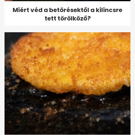
Miért véd a betörésektől a kilincsre
tett törölköző?