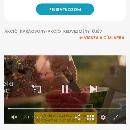
AKCIÓ
KARÁCSONYI AKCIÓ
KEDVEZMÉNY
ÚJÉV
VISSZA A CÍMLAPRA
00:02
01:28
0