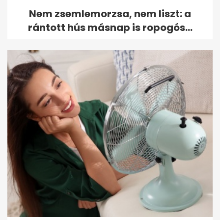
Nem zsemlemorzsa, nem liszt: a
rántott hús másnap is ropogós...