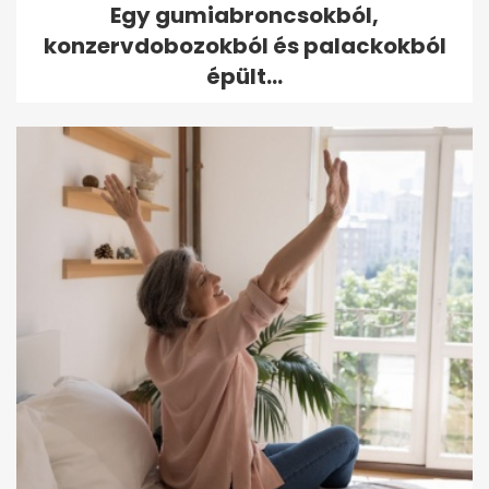
Egy gumiabroncsokból,
konzervdobozokból és palackokból
épült...