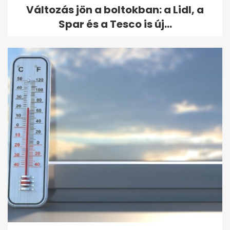
Változás jön a boltokban: a Lidl, a
Spar és a Tesco is új...