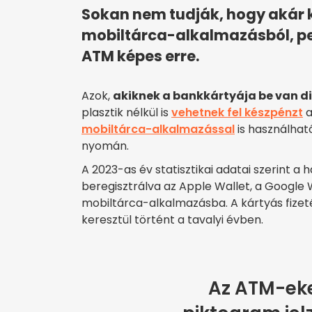
Sokan nem tudják, hogy akár k
mobiltárca-alkalmazásból, per
ATM képes erre.
Azok,
akiknek a bankkártyája be van di
plasztik nélkül is
vehetnek fel készpénzt
a
mobiltárca-alkalmazással
is használható
nyomán.
A 2023-as év statisztikai adatai szerint a 
beregisztrálva az Apple Wallet, a Google 
mobiltárca-alkalmazásba. A kártyás fizet
keresztül történt a tavalyi évben.
Az ATM-ek