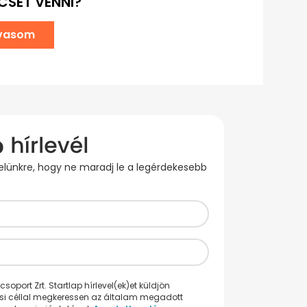
CSET VENNI?
lvasom
evelünkre, hogy ne maradj le a legérdekesebb
oport Zrt. Startlap hírlevel(ek)et küldjön
ési céllal megkeressen az általam megadott