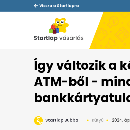
Vissza a Startlapra
Így változik a 
ATM-ből - min
bankkártyatula
Startlap Bubba
Kütyü
2024. ápri