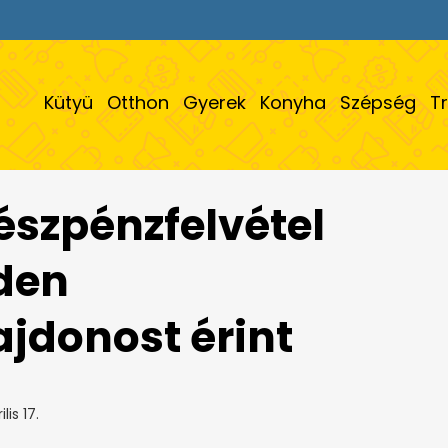
Kütyü
Otthon
Gyerek
Konyha
Szépség
T
készpénzfelvétel
den
jdonost érint
lis 17.