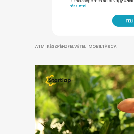
elérhetőségeimen saját vagy üzleti 
részletei
ATM
KÉSZPÉNZFELVÉTEL
MOBILTÁRCA