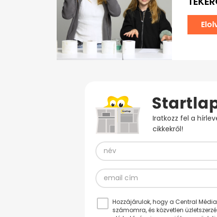
TEKER
Elo
Iratkozz fel a hírl
cikkekről!
Hozzájárulok, hogy a Central Médiacs
számomra, és közvetlen üzletszerz