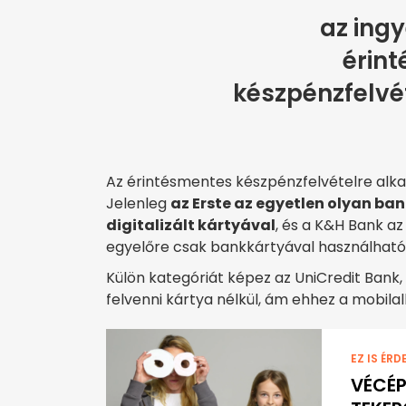
az ing
érin
készpénzfelvét
Az érintésmentes készpénzfelvételre al
Jelenleg
az Erste az egyetlen olyan ba
digitalizált kártyával
, és a K&H Bank a
egyelőre csak bankkártyával használható
Külön kategóriát képez az UniCredit Ban
felvenni kártya nélkül, ám ehhez a mobil
EZ IS ÉRD
VÉCÉP