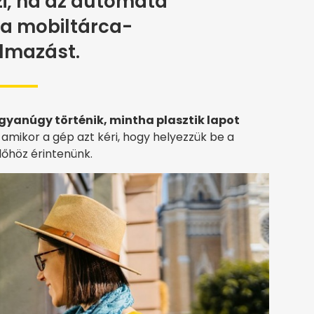
zi, ha az automata
 a mobiltárca-
lmazást.
ugyanúgy történik, mintha plasztik lapot
 amikor a gép azt kéri, hogy helyezzük be a
lőhöz érintenünk.