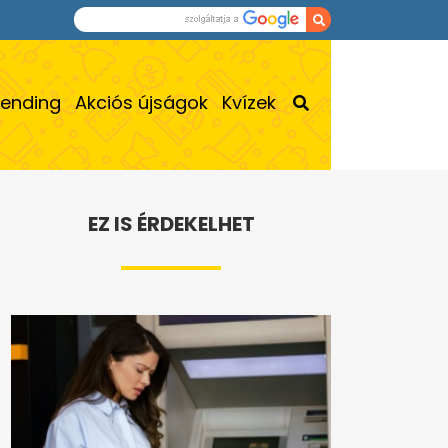
rending
Akciós újságok
Kvízek
EZ IS ÉRDEKELHET