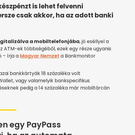
észpénzt is lehet felvenni
sze csak akkor, ha az adott banki
gitalizálva a mobiltelefonjába
, jó eséllyel a
z ATM-ek többségéből, ezek egy része ugyanis
 – írja a
Magyar Nemzet
a Bankmonitor
hazai bankkártyák 18 százaléka volt
Wallet, vagy valamelyik bankspecifikus
éseknek pedig a 14 százaléka már mobiltárcán
en egy PayPass