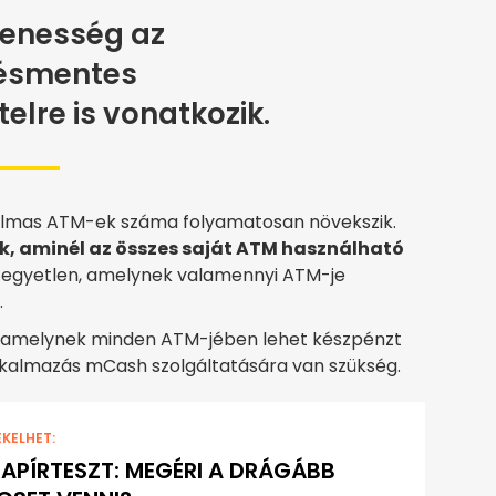
yenesség az
tésmentes
elre is vonatkozik.
kalmas ATM-ek száma folyamatosan növekszik.
nk, aminél az összes saját ATM használható
z egyetlen, amelynek valamennyi ATM-je
.
k, amelynek minden ATM-jében lehet készpénzt
alkalmazás mCash szolgáltatására van szükség.
EKELHET:
APÍRTESZT: MEGÉRI A DRÁGÁBB