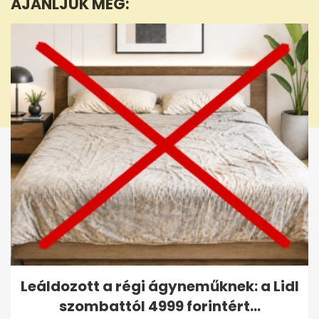
AJÁNLJUK MÉG:
1
second
Leáldozott a régi ágyneműknek: a Lidl
szombattól 4999 forintért...