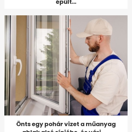
épült...
Önts egy pohár vizet a műanyag