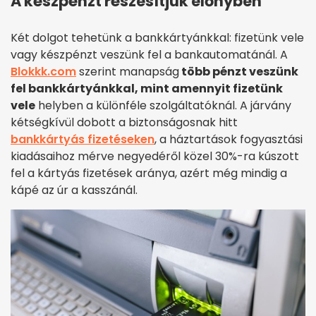
A készpénzt részesítjük előnyben
Két dolgot tehetünk a bankkártyánkkal: fizetünk vele
vagy készpénzt veszünk fel a bankautomatánál. A
Blokkk.com
szerint manapság
több pénzt veszünk
fel bankkártyánkkal, mint amennyit fizetünk
vele
helyben a különféle szolgáltatóknál. A járvány
kétségkívül dobott a biztonságosnak hitt
bankkártyás fizetéseken
, a háztartások fogyasztási
kiadásaihoz mérve negyedéről közel 30%-ra kúszott
fel a kártyás fizetések aránya, azért még mindig a
kápé az úr a kasszánál.