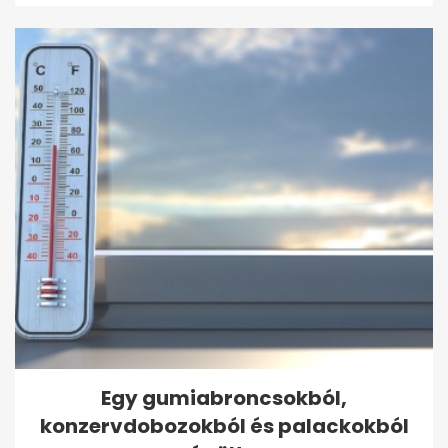
Egy gumiabroncsokból,
konzervdobozokból és palackokból