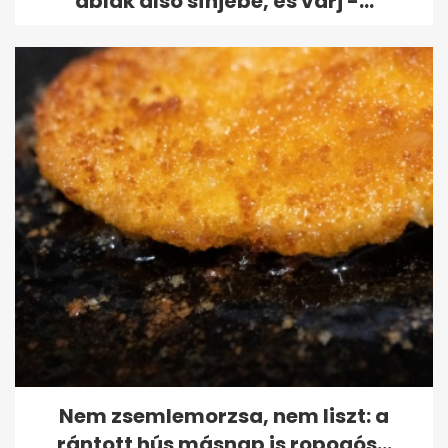
ablak alsó sínjébe, és várj -...
Nem zsemlemorzsa, nem liszt: a
rántott hús másnap is ropogós...