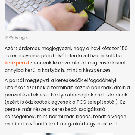
Getty Images
Azért érdemes megjegyezni, hogy a havi kétszer 150
ezres ingyenes pénzfelvételen kívül fizetni kell, ha
készpénzt
vennénk le a számláról, míg vásárlásnál
annyiba kerül a kártyás is, mint a készpénzes.
A portál megjegyzi: a kereskedők elfogadóhelyi
jutalékot fizetnek a terminált kezelő banknak, amin a
pénzintézetek és a kártyakibocsájtók osztozkodnak
(ezért is ódzkodtak egyesek a POS telepítéstől). Ez
persze már része a kereskedő, szolgáltató
költségeinek, mint bármi más kiadás, tehát a végén
mindent a vásárló fizet meg, akárhogyan is fizet.