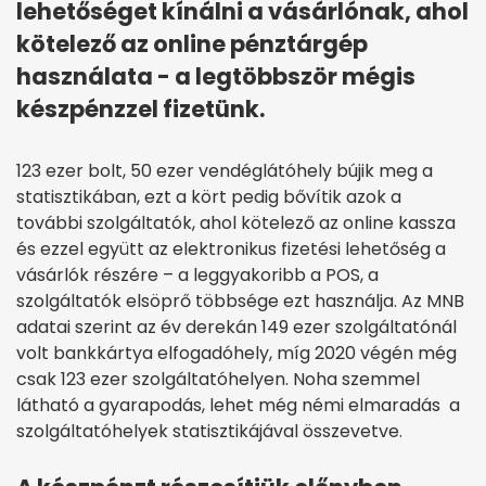
lehetőséget kínálni a vásárlónak, ahol
kötelező az online pénztárgép
használata - a legtöbbször mégis
készpénzzel fizetünk.
123 ezer bolt, 50 ezer vendéglátóhely bújik meg a
statisztikában, ezt a kört pedig bővítik azok a
további szolgáltatók, ahol kötelező az online kassza
és ezzel együtt az elektronikus fizetési lehetőség a
vásárlók részére – a leggyakoribb a POS, a
szolgáltatók elsöprő többsége ezt használja. Az MNB
adatai szerint az év derekán 149 ezer szolgáltatónál
volt bankkártya elfogadóhely, míg 2020 végén még
csak 123 ezer szolgáltatóhelyen. Noha szemmel
látható a gyarapodás, lehet még némi elmaradás a
szolgáltatóhelyek statisztikájával összevetve.