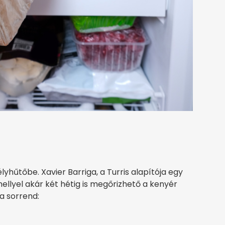
hűtőbe. Xavier Barriga, a Turris alapítója egy
amellyel akár két hétig is megőrizhető a kenyér
a sorrend: