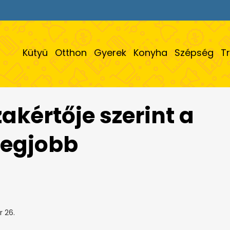
Kütyü
Otthon
Gyerek
Konyha
Szépség
T
zakértője szerint a
legjobb
r 26.