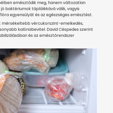
ybélben emésztődik meg, hanem változatlan
jó baktériumok táplálékává válik, vagyis
élflóra egyensúlyát és az egészséges emésztést.
ár: mérsékeltebb vércukorszint-emelkedés,
sonyabb kalóriabevitel. David Céspedes szerint
tabilizálásában és az emésztőrendszer