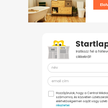
Elo
Iratkozz fel a hírl
cikkekről!
Hozzájárulok, hogy a Central Médiacs
számomra, és közvetlen üzletszerz
elérhetőségeimen saját vagy üzleti 
részletei