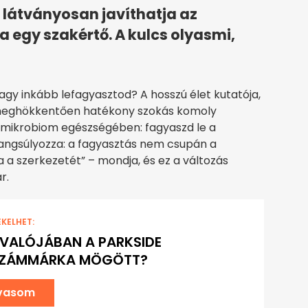
l látványosan javíthatja az
tja egy szakértő. A kulcs olyasmi,
agy inkább lefagyasztod? A hosszú élet kutatója,
 meghökkentően hatékony szokás komoly
lmikrobiom egészségében: fagyaszd le a
hangsúlyozza: a fagyasztás nem csupán a
ja a szerkezetét” – mondja, és ez a változás
r.
EKELHET:
L VALÓJÁBAN A PARKSIDE
SZÁMMÁRKA MÖGÖTT?
lvasom