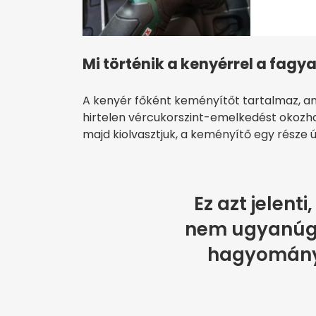
Mi történik a kenyérrel a fag
A kenyér főként keményítőt tartalmaz, am
hirtelen vércukorszint-emelkedést okozha
majd kiolvasztjuk, a keményítő egy része 
Ez azt jelent
nem ugyanúgy 
hagyomány