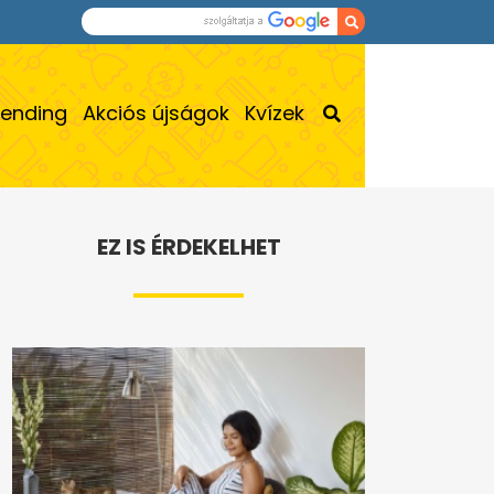
rending
Akciós újságok
Kvízek
EZ IS ÉRDEKELHET