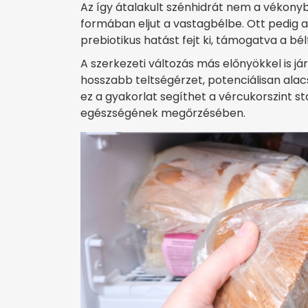
Az így átalakult szénhidrát nem a vékon
formában eljut a vastagbélbe. Ott pedig a 
prebiotikus hatást fejt ki, támogatva a b
A szerkezeti változás más előnyökkel is j
hosszabb teltségérzet, potenciálisan alac
ez a gyakorlat segíthet a vércukorszint s
egészségének megőrzésében.