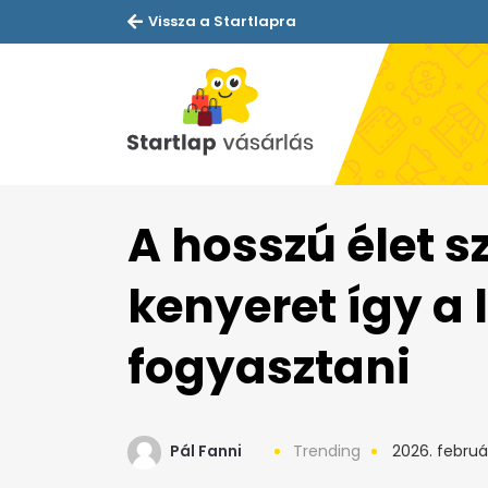
Vissza a Startlapra
A hosszú élet s
kenyeret így a 
fogyasztani
Pál Fanni
Trending
2026. februá