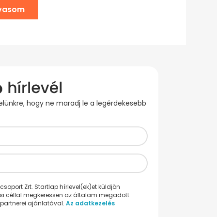
lvasom
evelünkre, hogy ne maradj le a legérdekesebb
oport Zrt. Startlap hírlevel(ek)et küldjön
ési céllal megkeressen az általam megadott
partnerei ajánlatával.
Az adatkezelés