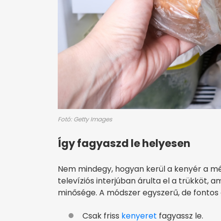
Fotó: Getty Images
Így fagyaszd le helyesen
Nem mindegy, hogyan kerül a kenyér a mély
televíziós interjúban árulta el a trükköt, 
minősége. A módszer egyszerű, de fontos 
Csak friss
kenyeret
fagyassz le.