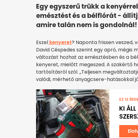
Egy egyszerű trükk a kenyérre
emésztést és a bélflórát - állí
amire talán nem is gondolnál!
Eszel
kenyeret
? Naponta frissen veszed, v
David Céspedes szerint egy apró, mégis
változást hozhat az emésztésben és a bé
kenyeret, mielőtt megeszed. A szakértő 
tartósításról szól. „Teljesen megváltoztat
valódi, mérhető anyagcsere-hatásokkal já
EZ IS ÉRD
KI ÁL
SZER
Elo