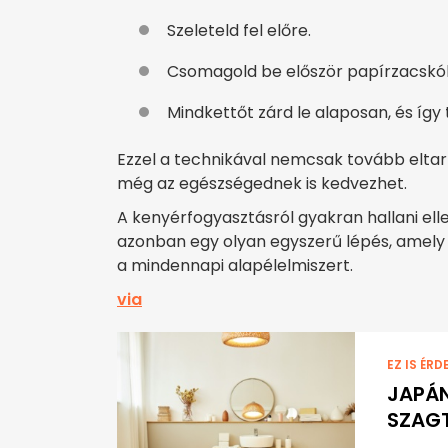
Szeleteld fel előre.
Csomagold be először papírzacskó
Mindkettőt zárd le alaposan, és így
Ezzel a technikával nemcsak tovább eltar
még az egészségednek is kedvezhet.
A kenyérfogyasztásról gyakran hallani e
azonban egy olyan egyszerű lépés, amely
a mindennapi alapélelmiszert.
via
EZ IS ÉRD
JAPÁN
SZAG