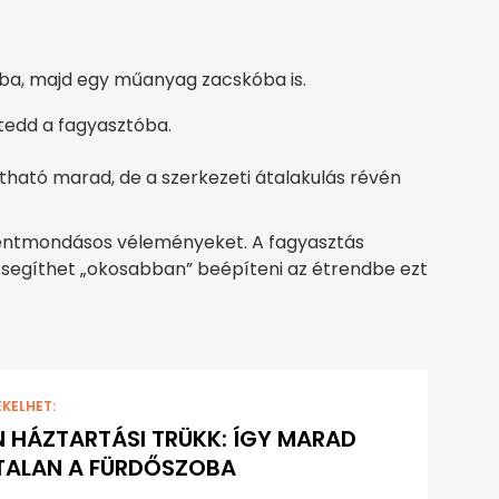
ba, majd egy műanyag zacskóba is.
 tedd a fagyasztóba.
tható marad, de a szerkezeti átalakulás révén
llentmondásos véleményeket. A fagyasztás
 segíthet „okosabban” beépíteni az étrendbe ezt
EKELHET:
 HÁZTARTÁSI TRÜKK: ÍGY MARAD
TALAN A FÜRDŐSZOBA