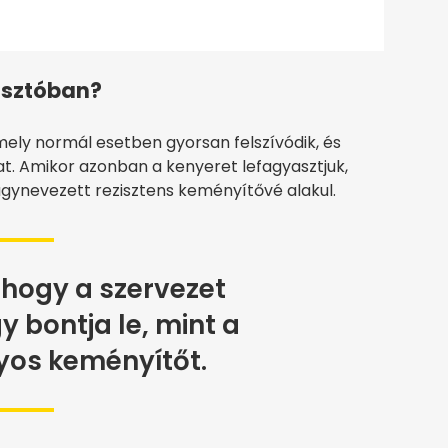
yasztóban?
ely normál esetben gyorsan felszívódik, és
t. Amikor azonban a kenyeret lefagyasztjuk,
úgynevezett rezisztens keményítővé alakul.
i, hogy a szervezet
bontja le, mint a
os keményítőt.