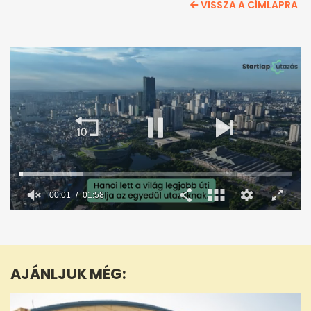
VISSZA A CÍMLAPRA
00:02
01:58
0
seconds
of
1
minute,
AJÁNLJUK MÉG:
58
seconds