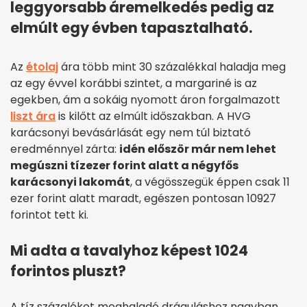
leggyorsabb áremelkedés pedig az
elmúlt egy évben tapasztalható.
Az
étolaj
ára több mint 30 százalékkal haladja meg
az egy évvel korábbi szintet, a margariné is az
egekben, ám a sokáig nyomott áron forgalmazott
liszt ára
is kilőtt az elmúlt időszakban. A HVG
karácsonyi bevásárlását egy nem túl biztató
eredménnyel zárta:
idén először már nem lehet
megúszni tízezer forint alatt a négyfős
karácsonyi lakomát
, a végösszegük éppen csak 11
ezer forint alatt maradt, egészen pontosan 10927
forintot tett ki.
Mi adta a tavalyhoz képest 1024
forintos pluszt?
A tíz százalékot meghaladó dráguláshoz nagyban