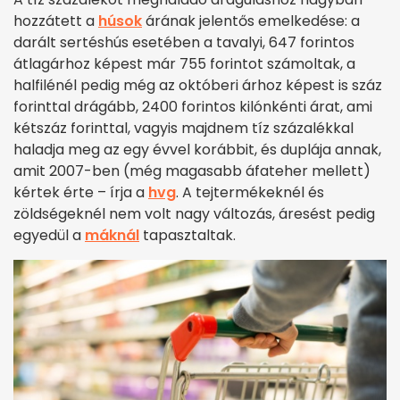
hozzátett a
húsok
árának jelentős emelkedése: a
darált sertéshús esetében a tavalyi, 647 forintos
átlagárhoz képest már 755 forintot számoltak, a
halfilénél pedig még az októberi árhoz képest is száz
forinttal drágább, 2400 forintos kilónkénti árat, ami
kétszáz forinttal, vagyis majdnem tíz százalékkal
haladja meg az egy évvel korábbit, és duplája annak,
amit 2007-ben (még magasabb áfateher mellett)
kértek érte – írja a
hvg
. A tejtermékeknél és
zöldségeknél nem volt nagy változás, áresést pedig
egyedül a
máknál
tapasztaltak.