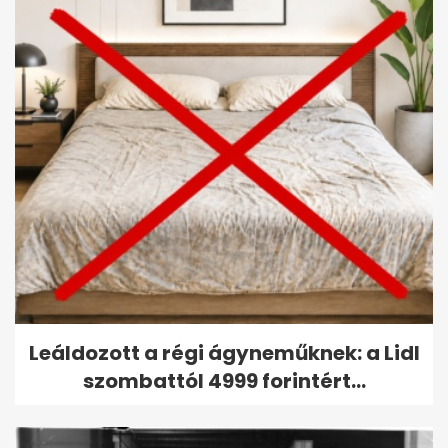
Leáldozott a régi ágyneműknek: a Lidl
szombattól 4999 forintért...