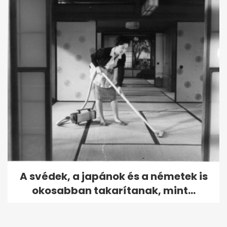
A svédek, a japánok és a németek is
okosabban takarítanak, mint...