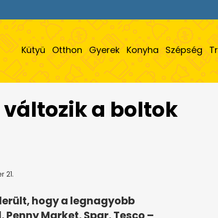
Kütyü
Otthon
Gyerek
Konyha
Szépség
T
változik a boltok
 21.
derült, hogy a legnagyobb
l, Penny Market, Spar, Tesco –