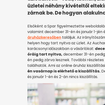
üzletei néhány kivételtől elte
zárnak be. De hogyan alakuln
Elsőként a Spar figyelmeztette weboldalán
valamint december 31-én és január 1-jén 
áruházkeresőben
találjuk. Az irányítósz
helyen hogy tart nyitva az üzlet. Az Aucha
karácsonyi időszakban a vásárlókat:
dece
óráig tart nyitva,
december 31-én pedig 1
én pedig zárva lesznek. További részletes
találhatók. Ami az online áruház kiszállítási 
én vasárnap is elérhető a kiszállítás.
De
és január 1-én és 2-án nincs kiszállítás.