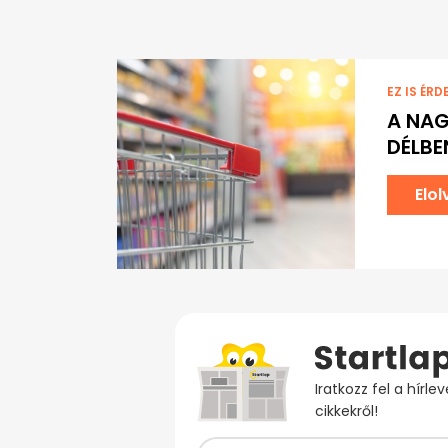
EZ IS ÉRD
A NAG
DÉLBE
Elo
Iratkozz fel a hírl
cikkekről!