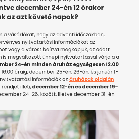
kintve december 24-én 12 órakor
ak az azt követő napok?
 a vásárlókat, hogy az adventi időszakban,
érvényes nyitvatartási információkat az
ámot vagy a várost beírva megkapjuk, az adott
n is megváltozott ünnepi nyitvatartással várja a a
mber 24-én minden áruház egységesen 12.00
6.00 óráig, december 25-én, 26-án, és január 1-
 nyitvatartási információk az
áruházak oldalán
rendjét illeti,
december 12-én és december 19-
cember 24-26. között, illetve december 31-én