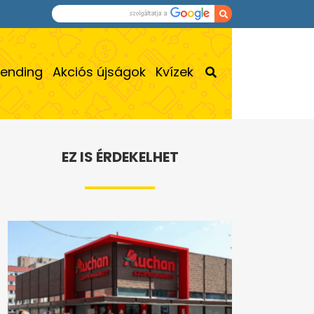
rending
Akciós újságok
Kvízek
EZ IS ÉRDEKELHET