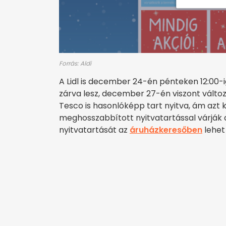
Forrás: Aldi
A Lidl is december 24-én pénteken 12:00-i
zárva lesz, december 27-én viszont változa
Tesco is hasonlóképp tart nyitva, ám azt 
meghosszabbított nyitvatartással várják 
nyitvatartását az
áruházkeresőben
lehet