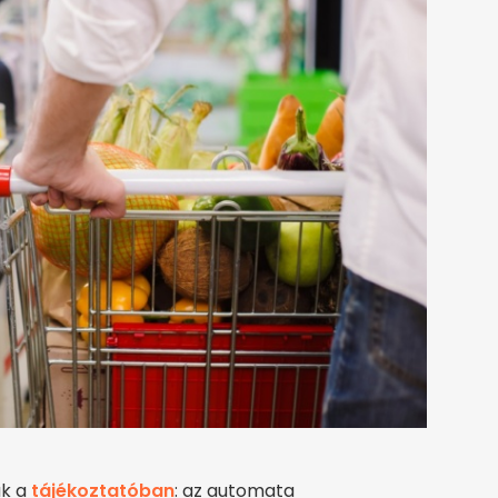
ak a
tájékoztatóban
: az automata