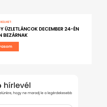
EKELHET:
Y ÜZLETLÁNCOK DECEMBER 24-ÉN
N BEZÁRNAK
lvasom
evelünkre, hogy ne maradj le a legérdekesebb