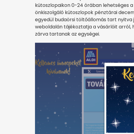
kútoszlopaikon 0-24 órában lehetséges a 
önkiszolgáló kútoszlopok pénztárai decem
egyedül budaörsi töltőállomás tart nyitva ja
weboldalán tájékoztatja a vásárlóit arról
zárva tartanak az egységei.