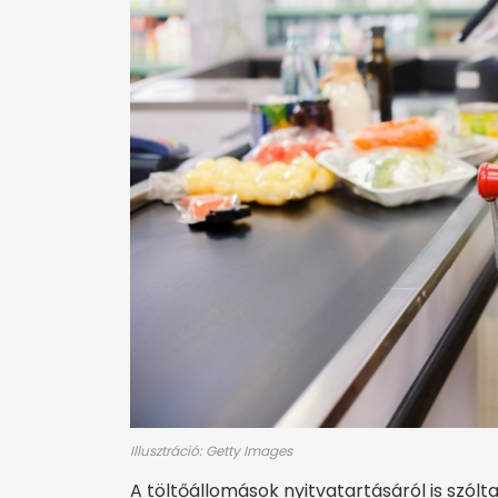
Illusztráció: Getty Images
A töltőállomások nyitvatartásáról is szólt