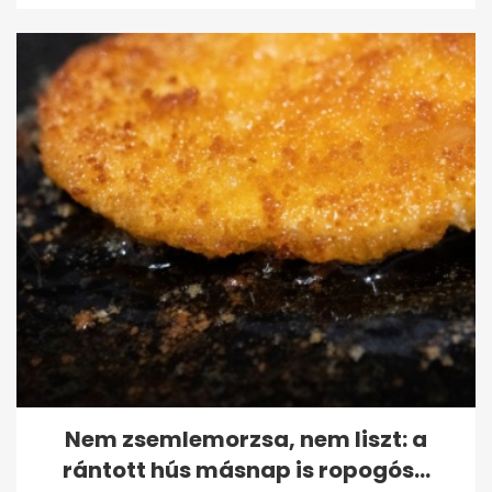
Nem zsemlemorzsa, nem liszt: a
rántott hús másnap is ropogós...