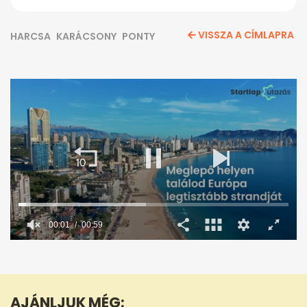
VISSZA A CÍMLAPRA
HARCSA
KARÁCSONY
PONTY
00:02
00:59
0
seconds
of
59
seconds
AJÁNLJUK MÉG: