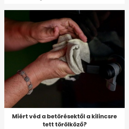
Miért véd a betörésektől a kilincsre
tett törölköző?