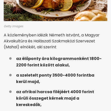
Getty Images
A közleményben idézik Németh Istvánt, a Magyar
Akvakultúra és Halászati Szakmaközi Szervezet
(Mahal) elnökét, aki szerint
az élőponty ára kilogrammonként 1800-
2200 forint között alakul,
a szeletelt ponty 3500-4000 forintba
kerül majd,
az afrikai harcsa filéjéért 4000 forint
körüli összeget kérnek majd a
kereskedők,