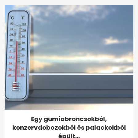
Egy gumiabroncsokból,
konzervdobozokból és palackokból
épült...