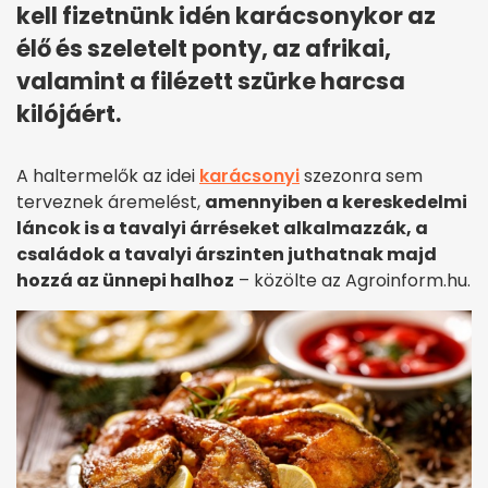
kell fizetnünk idén karácsonykor az
élő és szeletelt ponty, az afrikai,
valamint a filézett szürke harcsa
kilójáért.
A haltermelők az idei
karácsonyi
szezonra sem
terveznek áremelést,
amennyiben a kereskedelmi
láncok is a tavalyi árréseket alkalmazzák, a
családok a tavalyi árszinten juthatnak majd
hozzá az ünnepi halhoz
– közölte az Agroinform.hu.