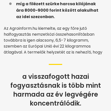
míg a filézett szürke harcsa kilójának
ára 8000-9000 forint között alakulhat
az idei szezonban.
Az Agroinform.hu kiemelte, az egy főre jutó
halfogyasztás nemzetközi összehasonlításban
továbbra is igen alacsony, 6,5-7 kilogramm,
szemben az Európai Unió évi 22 kilogrammos
átlagával. A termelők helyzetét az is nehezíti, hogy
a visszafogott hazai
fogyasztásnak is több mint
harmada az év legvégére
koncentrálódik.