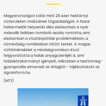
Magyarországon több mint 25 ezer hektárnyi
vízterületen működnek tógazdaságok. A hazai
haltermelők helyzetét idén elsősorban a nyár
második felében tomboló aszály rontotta, ami
elsősorban a vízutánpótlási problémákban, a
vízminőség romlásában öltött testet. A magas
vízhőmérséklet a minőségromáson kívül
felgyorsította a halak anyagcseréjét is, ami
többlettakarmányt igényelt, miközben a testtömeg-
gyarapodás elmaradt az átlagtól – tájékoztatott az
Agroinform.hu.
(MTI)