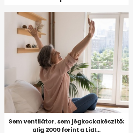
Sem ventilátor, sem jégkockakészítő:
alig 2000 forint a Lidl...