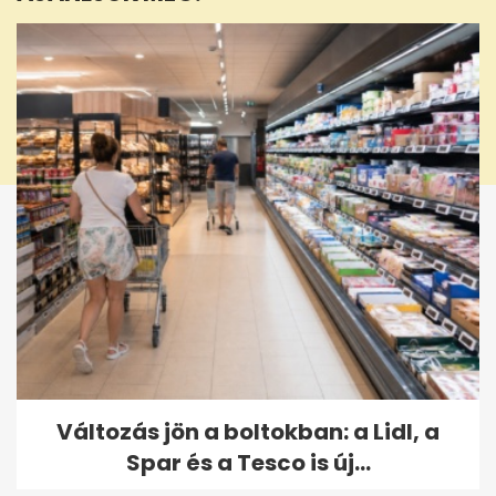
Változás jön a boltokban: a Lidl, a
Spar és a Tesco is új...