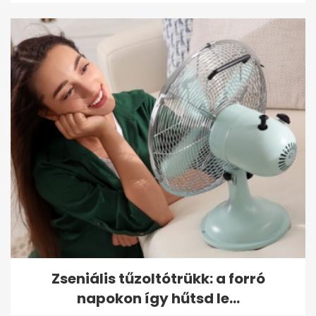
Zseniális tűzoltótrükk: a forró
napokon így hűtsd le...