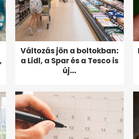
Változás jön a boltokban:
,
a Lidl, a Spar és a Tesco is
új...