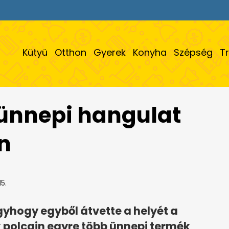
Kütyü
Otthon
Gyerek
Konyha
Szépség
T
 ünnepi hangulat
n
5.
gyhogy egyből átvette a helyét a
 polcain egyre több ünnepi termék