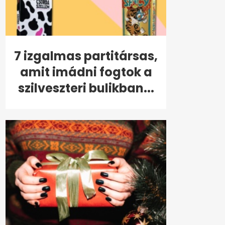
7 izgalmas partitársas,
amit imádni fogtok a
szilveszteri bulikban...