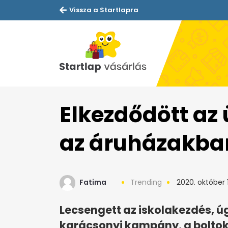
Vissza a Startlapra
Elkezdődött az
az áruházakba
Fatima
Trending
2020. október 1
Lecsengett az iskolakezdés, ú
karácsonyi kampány, a boltok