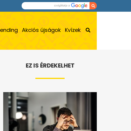
rending
Akciós újságok
Kvízek
EZ IS ÉRDEKELHET