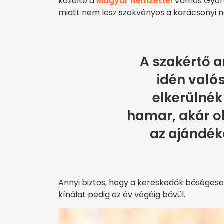
közölte a
Magyar Nemzettel
Vámos György
miatt nem lesz szokványos a karácsonyi n
A szakértő ar
idén való
elkerülnék
hamar, akár o
az ajándék
Annyi biztos, hogy a kereskedők bőségesen
kínálat pedig az év végéig bővül.