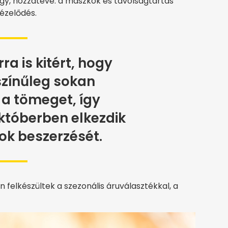
, hozzátéve: a maszkok és távolságtartás
ézelődés.
ra is kitért, hogy
színűleg sokan
 a tömeget, így
któberben elkezdik
ok beszerzését.
 felkészültek a szezonális áruválasztékkal, a