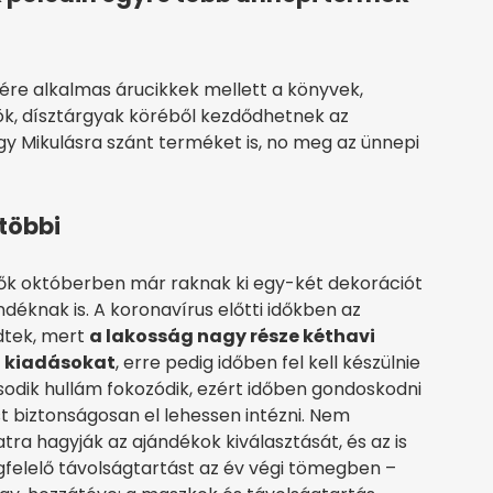
sére alkalmas árucikkek mellett a könyvek,
ök, dísztárgyak köréből kezdődhetnek az
gy Mikulásra szánt terméket is, no meg az ünnepi
többi
dők októberben már raknak ki egy-két dekorációt
déknak is. A koronavírus előtti időkben az
dtek, mert
a lakosság nagy része kéthavi
i kiadásokat
, erre pedig időben fel kell készülnie
ásodik hullám fokozódik, ezért időben gondoskodni
st biztonságosan el lehessen intézni. Nem
natra hagyják az ajándékok kiválasztását, és az is
felelő távolságtartást az év végi tömegben –