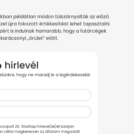
zakban példátlan módon túlszárnyalták az előző
zel újra fokozott értékesítést lehet tapasztalni
zért is indulnak hamarabb, hogy a futárcégek
arácsonyi „őrület” előtt.
evelünkre, hogy ne maradj le a legérdekesebb
oport Zrt. Startlap hírlevel(ek)et küldjön
ési céllal megkeressen az általam megadott