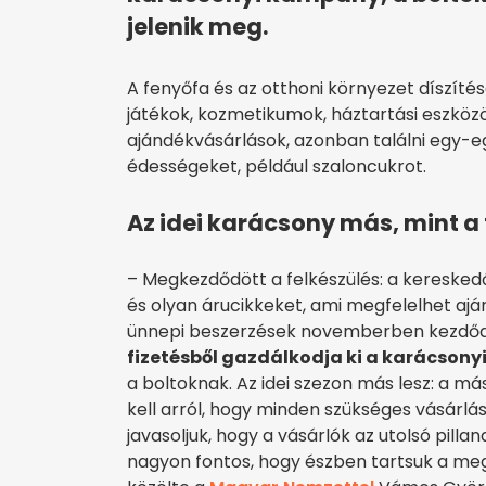
jelenik meg.
A fenyőfa és az otthoni környezet díszíté
játékok, kozmetikumok, háztartási eszköz
ajándékvásárlások, azonban találni egy-e
édességeket, például szaloncukrot.
Az idei karácsony más, mint a 
– Megkezdődött a felkészülés: a kereske
és olyan árucikkeket, ami megfelelhet aján
ünnepi beszerzések novemberben kezdő
fizetésből gazdálkodja ki a karácsony
a boltoknak. Az idei szezon más lesz: a m
kell arról, hogy minden szükséges vásárlá
javasoljuk, hogy a vásárlók az utolsó pilla
nagyon fontos, hogy észben tartsuk a meg