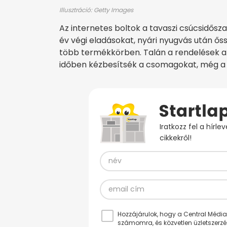
Illusztráció: Getty Images
Az internetes boltok a tavaszi csúcsidős
év végi eladásokat, nyári nyugvás után őss
több termékkörben. Talán a rendelések a
időben kézbesítsék a csomagokat, még a k
Iratkozz fel a hírl
cikkekről!
Hozzájárulok, hogy a Central Médiacs
számomra, és közvetlen üzletszerz