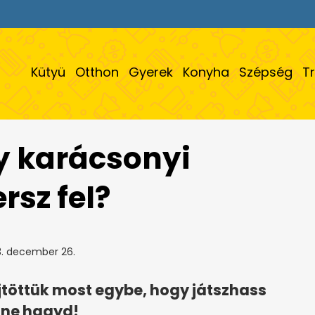
Kütyü
Otthon
Gyerek
Konyha
Szépség
T
ny karácsonyi
rsz fel?
. december 26.
töttük most egybe, hogy játszhass
i ne hagyd!