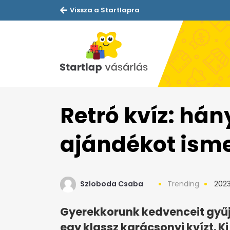
Vissza a Startlapra
Retró kvíz: há
ajándékot isme
Szloboda Csaba
Trending
2023
Gyerekkorunk kedvenceit gyűj
egy klassz karácsonyi kvízt. K