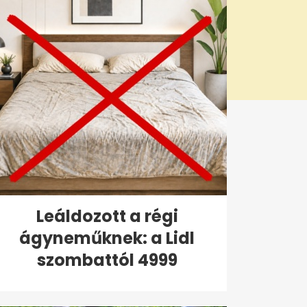
Leáldozott a régi
ágyneműknek: a Lidl
szombattól 4999
forintért...