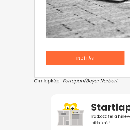
INDÍTÁS
Címlapkép:
Fortepan/Beyer Norbert
Iratkozz fel a hírl
cikkekről!