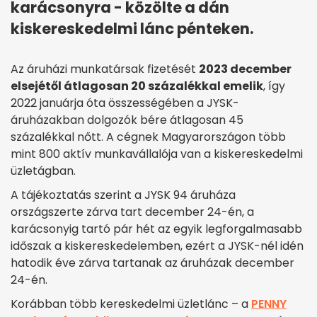
karácsonyra - közölte a dán
kiskereskedelmi lánc pénteken.
Az áruházi munkatársak fizetését
2023 december
elsejétől átlagosan 20 százalékkal emelik
, így
2022 januárja óta összességében a JYSK-
áruházakban dolgozók bére átlagosan 45
százalékkal nőtt. A cégnek Magyarországon több
mint 800 aktív munkavállalója van a kiskereskedelmi
üzletágban.
A tájékoztatás szerint a JYSK 94 áruháza
országszerte zárva tart december 24-én, a
karácsonyig tartó pár hét az egyik legforgalmasabb
időszak a kiskereskedelemben, ezért a JYSK-nél idén
hatodik éve zárva tartanak az áruházak december
24-én.
Korábban több kereskedelmi üzletlánc – a
PENNY