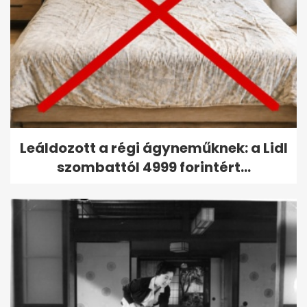
Leáldozott a régi ágyneműknek: a Lidl
szombattól 4999 forintért...