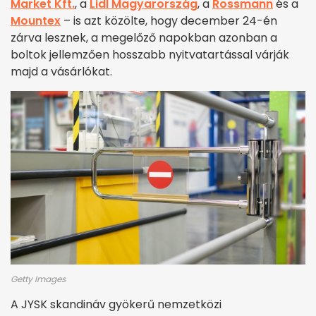
Market Kft.
, a
Lidl Magyarország
, a
Rossmann
és a
Mountex
– is azt közölte, hogy december 24-én
zárva lesznek, a megelőző napokban azonban a
boltok jellemzően hosszabb nyitvatartással várják
majd a vásárlókat.
Getty Images
A JYSK skandináv gyökerű nemzetközi