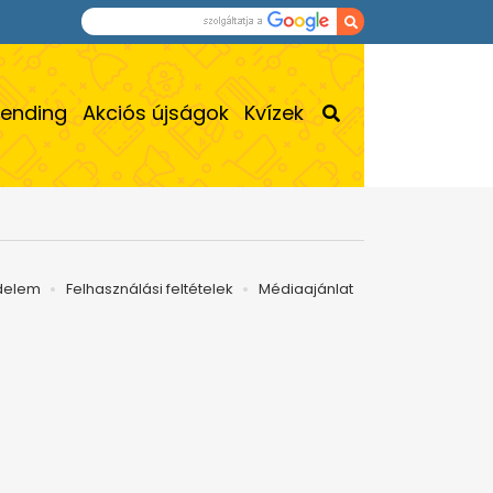
rending
Akciós újságok
Kvízek
delem
Felhasználási feltételek
Médiaajánlat