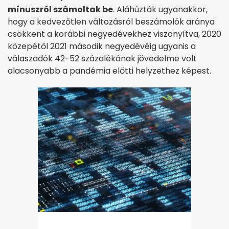
mínuszról számoltak be
. Aláhúzták ugyanakkor,
hogy a kedvezőtlen változásról beszámolók aránya
csökkent a korábbi negyedévekhez viszonyítva, 2020
közepétől 2021 második negyedévéig ugyanis a
válaszadók 42-52 százalékának jövedelme volt
alacsonyabb a pandémia előtti helyzethez képest.