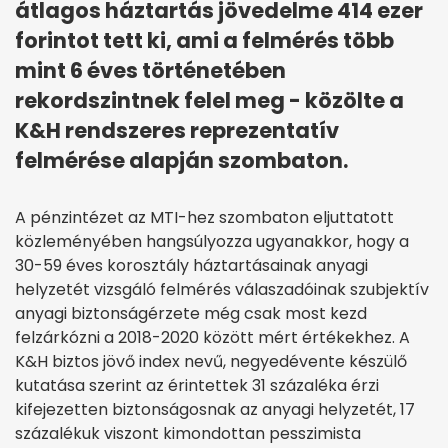
átlagos háztartás jövedelme 414 ezer
forintot tett ki, ami a felmérés több
mint 6 éves történetében
rekordszintnek felel meg - közölte a
K&H rendszeres reprezentatív
felmérése alapján szombaton.
A pénzintézet az MTI-hez szombaton eljuttatott
közleményében hangsúlyozza ugyanakkor, hogy a
30-59 éves korosztály háztartásainak anyagi
helyzetét vizsgáló felmérés válaszadóinak szubjektív
anyagi biztonságérzete még csak most kezd
felzárkózni a 2018-2020 között mért értékekhez. A
K&H biztos jövő index nevű, negyedévente készülő
kutatása szerint az érintettek 31 százaléka érzi
kifejezetten biztonságosnak az anyagi helyzetét, 17
százalékuk viszont kimondottan pesszimista