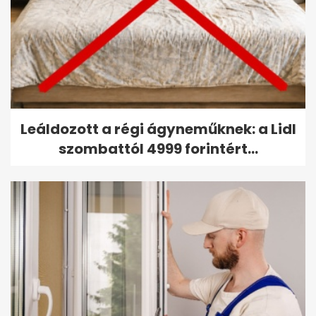
Leáldozott a régi ágyneműknek: a Lidl
szombattól 4999 forintért...