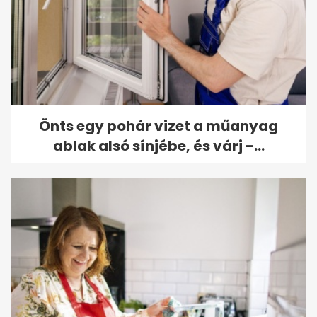
Önts egy pohár vizet a műanyag
ablak alsó sínjébe, és várj -...