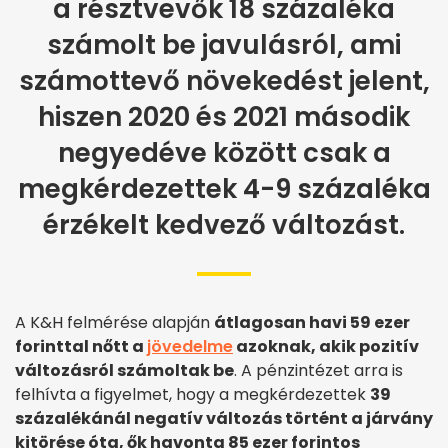
a résztvevők 18 százaléka
számolt be javulásról, ami
számottevő növekedést jelent,
hiszen 2020 és 2021 második
negyedéve között csak a
megkérdezettek 4-9 százaléka
érzékelt kedvező változást.
A K&H felmérése alapján
átlagosan havi 59 ezer
forinttal nőtt a
jövedelme
azoknak, akik pozitív
változásról számoltak be
. A pénzintézet arra is
felhívta a figyelmet, hogy a megkérdezettek
39
százalékánál negatív változás történt a járvány
kitörése óta, ők havonta 85 ezer forintos