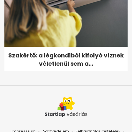
Szakértő: a légkondiból kifolyó víznek
véletlenül sem a...
Impresszum
Adatvédelem
Felhasználási feltételek