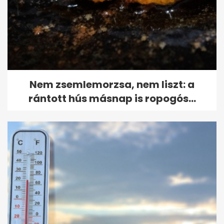
Nem zsemlemorzsa, nem liszt: a
rántott hús másnap is ropogós...