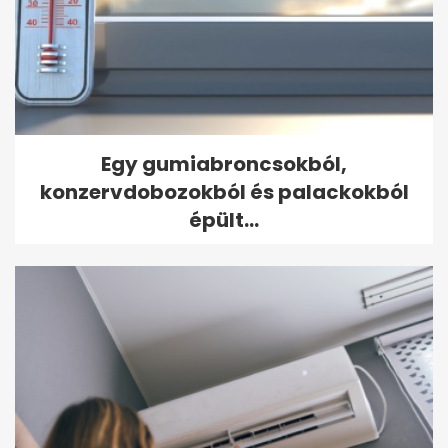
Egy gumiabroncsokból,
konzervdobozokból és palackokból
épült...