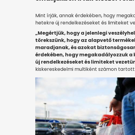
Mint írják, annak érdekében, hogy megaka
hetekre új rendelkezéseket és limiteket v
„Megértjük, hogy a jelenlegi veszélyh
törekszünk, hogy az alapvető terméke
maradjanak, és azokat biztonságosan 
érdekében, hogy megakadályozzuk a ko
új rendelkezéseket és limiteket vezetü
kiskereskedelmi multiként számon tartott 