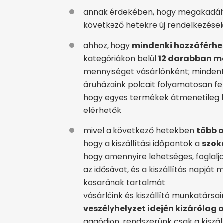
annak érdekében, hogy megakadál
következő hetekre új rendelkezések
ahhoz, hogy
mindenki hozzáférhe
kategóriákon belül
12 darabban m
mennyiséget vásárlónként; minden
áruházaink polcait folyamatosan fel
hogy egyes termékek átmenetileg 
elérhetők
mivel a következő hetekben
több 
hogy a kiszállítási időpontok a
szok
hogy amennyire lehetséges, foglaljo
az idősávot, és a kiszállítás napjá
kosarának tartalmát
vásárlóink és kiszállító munkatárs
veszélyhelyzet idején kizárólag 
aggódjon, rendszerünk csak a kiszáll