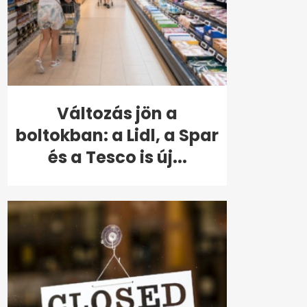
Változás jön a
boltokban: a Lidl, a Spar
és a Tesco is új...