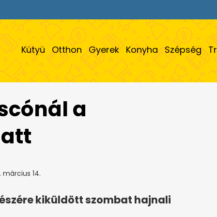
Kütyü
Otthon
Gyerek
Konyha
Szépség
T
escónál a
att
 március 14.
 részére kiküldött szombat hajnali