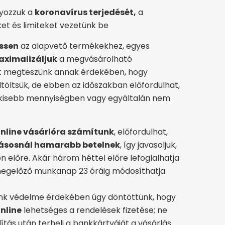
yozzuk a
koronavírus terjedését,
a
et és limiteket vezetünk be
ssen
az alapvető termékekhez, egyes
aximalizáljuk
a megvásárolható
t megteszünk annak érdekében, hogy
töltsük, de ebben az időszakban előfordulhat,
kisebb mennyiségben vagy egyáltalán nem
online vásárlóra számítunk
, előfordulhat,
ásosnál hamarabb betelnek
, így javasoljuk,
n előre. Akár három héttel előre lefoglalhatja
t megelőző munkanap 23 óráig módosíthatja
aink védelme érdekében úgy döntöttünk, hogy
online
lehetséges a rendelések fizetése; ne
ítás után terheli a bankkártyáját a vásárlás