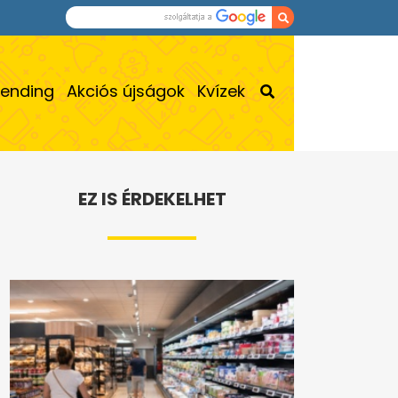
rending
Akciós újságok
Kvízek
EZ IS ÉRDEKELHET