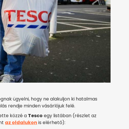
gnak ügyelni, hogy ne alakuljon ki hatalmas
lás rendje minden vásárlójuk felé.
tette közzé a
Tesco
egy listában (részlet az
ént
az oldalukon
is elérhető):