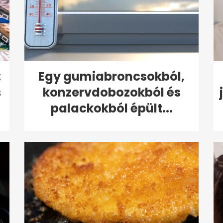
:
Egy gumiabroncsokból,
s
konzervdobozokból és
palackokból épült...