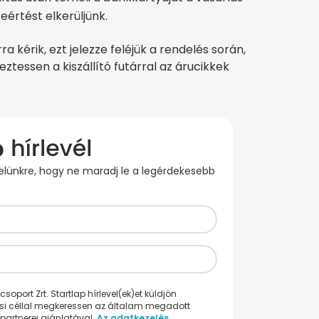
eértést elkerüljünk.
ra kérik, ezt jelezze feléjük a rendelés során,
ztessen a kiszállító futárral az árucikkek
evelünkre, hogy ne maradj le a legérdekesebb
oport Zrt. Startlap hírlevel(ek)et küldjön
ési céllal megkeressen az általam megadott
partnerei ajánlatával.
Az adatkezelés