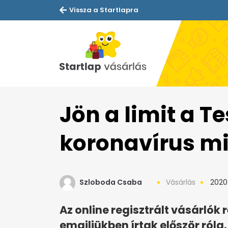
Vissza a Startlapra
Jön a limit a T
koronavírus mi
Szloboda Csaba
Vásárlás
2020.
Az online regisztrált vásárlók
emailjükben írtak először róla.