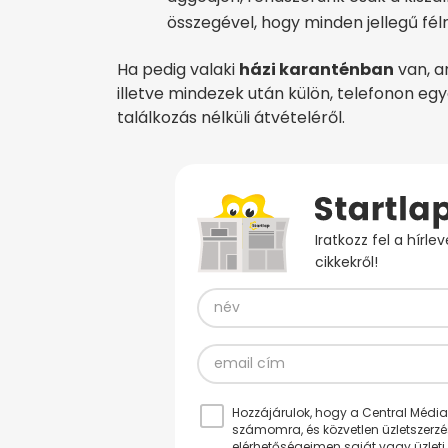
összegével, hogy minden jellegű félr
Ha pedig valaki
házi karanténban
van, ar
illetve mindezek után külön, telefonon egye
találkozás nélküli átvételéről.
Iratkozz fel a hírl
cikkekről!
Hozzájárulok, hogy a Central Médiacs
számomra, és közvetlen üzletszerz
elérhetőségeimen saját vagy üzleti 