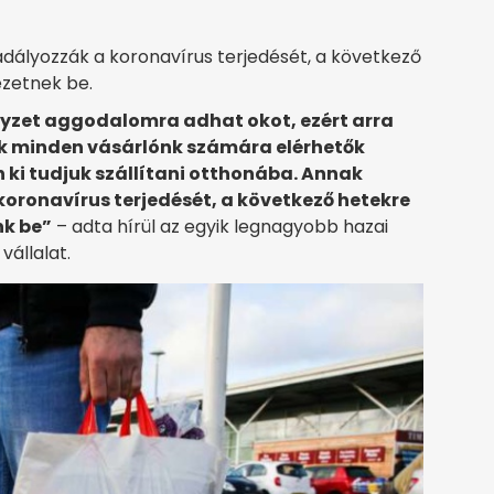
dályozzák a koronavírus terjedését, a következő
ezetnek be.
elyzet aggodalomra adhat okot, ezért arra
k minden vásárlónk számára elérhetők
ki tudjuk szállítani otthonába. Annak
ronavírus terjedését, a következő hetekre
nk be”
– adta hírül az egyik legnagyobb hazai
vállalat.