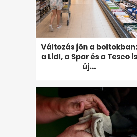
Változás jön a boltokban
a Lidl, a Spar és a Tesco i
új...