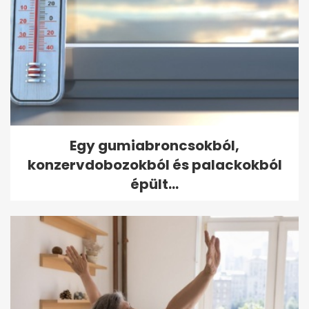
Egy gumiabroncsokból,
konzervdobozokból és palackokból
épült...