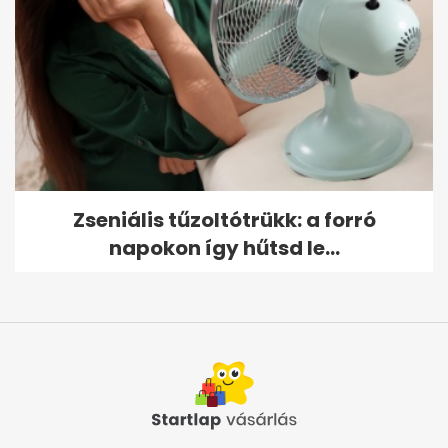
Zseniális tűzoltótrükk: a forró
napokon így hűtsd le...