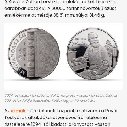
A Kovács Zoltán tervezte emlékérméket 5-5 ezer
darabban adták ki. A 20000 forint névértékű ezüst
emlékérme átmérője 38,61 mm, súlya: 31,46 g.
2024. évi Jókai Mór ezüst emlékérme, proof – Jókai Mór születésének
200. évfordulója tiszteletére. Fotó: Magyar Pénzverő Zrt.
Az
érmék
előoldalának központi motívuma a Révai
Testvérek által, Jókai ötvenéves írói jubileuma
tiszteletére 1894-től kiadott, aranyozott vászon