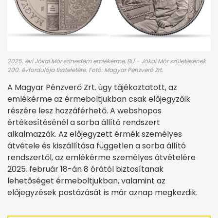
2025. évi Jókai Mór színesfém emlékérme, BU – Jókai Mór születésének
200. évfordulója tiszteletére. Fotó: Magyar Pénzverő Zrt.
A Magyar Pénzverő Zrt. úgy tájékoztatott, az
emlékérme az érmeboltjukban csak előjegyzőik
részére lesz hozzáférhető. A webshopos
értékesítésénél a sorba állító rendszert
alkalmazzák. Az előjegyzett érmék személyes
átvétele és kiszállítása független a sorba állító
rendszertől, az emlékérme személyes átvételére
2025. február 18-án 8 órától biztosítanak
lehetőséget érmeboltjukban, valamint az
előjegyzések postázását is már aznap megkezdik.