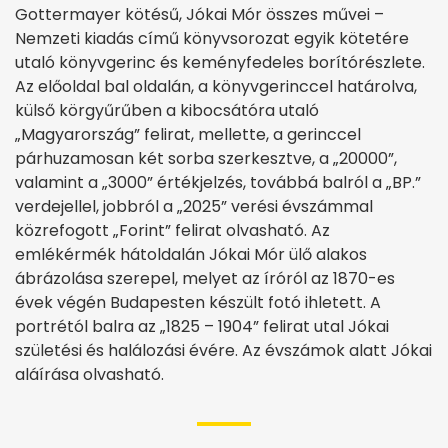
Gottermayer kötésű, Jókai Mór összes művei –
Nemzeti kiadás című könyvsorozat egyik kötetére
utaló könyvgerinc és keményfedeles borítórészlete.
Az előoldal bal oldalán, a könyvgerinccel határolva,
külső körgyűrűben a kibocsátóra utaló
„Magyarország” felirat, mellette, a gerinccel
párhuzamosan két sorba szerkesztve, a „20000”,
valamint a „3000” értékjelzés, továbbá balról a „BP.”
verdejellel, jobbról a „2025” verési évszámmal
közrefogott „Forint” felirat olvasható. Az
emlékérmék hátoldalán Jókai Mór ülő alakos
ábrázolása szerepel, melyet az íróról az 1870-es
évek végén Budapesten készült fotó ihletett. A
portrétól balra az „1825 – 1904” felirat utal Jókai
születési és halálozási évére. Az évszámok alatt Jókai
aláírása olvasható.