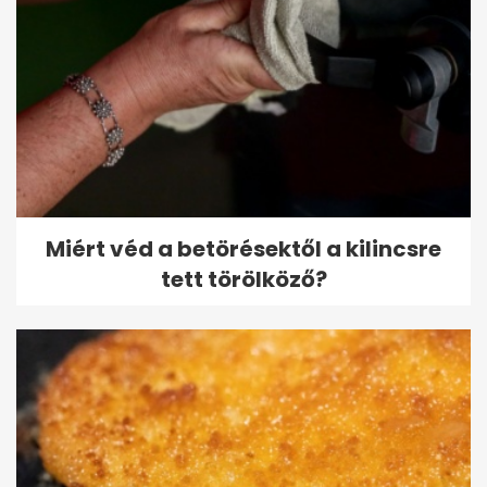
Miért véd a betörésektől a kilincsre
tett törölköző?