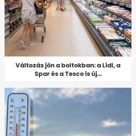
Változás jön a boltokban: a Lidl, a
Spar és a Tesco is új...