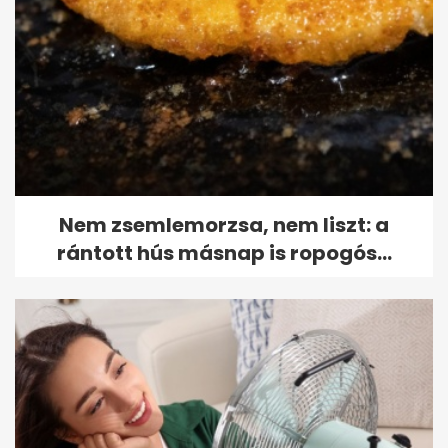
Nem zsemlemorzsa, nem liszt: a
rántott hús másnap is ropogós...