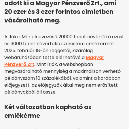
adott ki a Magyar Pénzverő Zrt., ami
20 ezer és 3 ezer forintos címletben
vásárolható meg.
A Jókai Mór elnevezésű 20000 forint névértékű ezüst
és 3000 forint névértékű színesfém emlékérmét
2025. február 18-án reggeltől, kizárólag
webáruházában tette elérhetővé a
Magyar
Pénzverő Zrt
. Mint írják, a webshopban
megvásárolható mennyiség a maximálisan verhető
példányszám 10 százalékából, valamint a korábban
előjegyzett, az előjegyzők által meg nem erősített
példányokból áll össze.
Két változatban kapható az
emlékérme