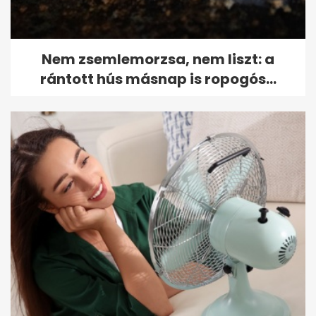
Nem zsemlemorzsa, nem liszt: a
rántott hús másnap is ropogós...