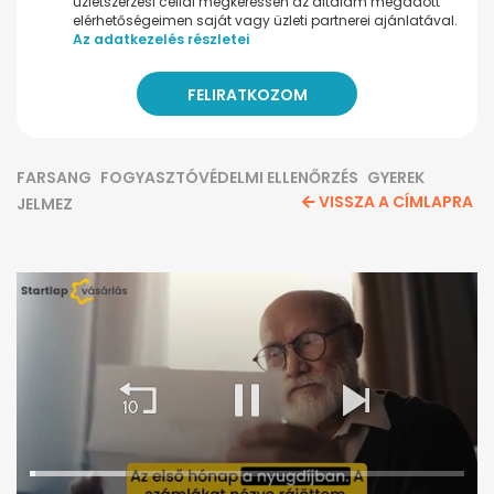
üzletszerzési céllal megkeressen az általam megadott
elérhetőségeimen saját vagy üzleti partnerei ajánlatával.
Az adatkezelés részletei
FARSANG
FOGYASZTÓVÉDELMI ELLENŐRZÉS
GYEREK
VISSZA A CÍMLAPRA
JELMEZ