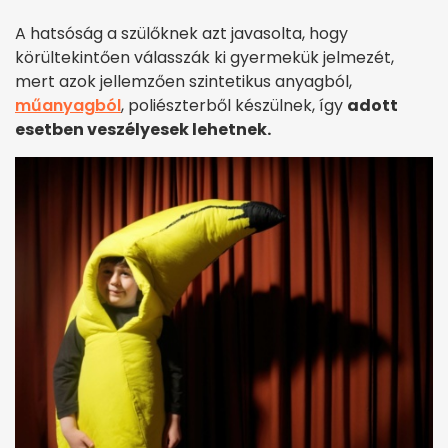
A hatsóság a szülőknek azt javasolta, hogy
körültekintően válasszák ki gyermekük jelmezét,
mert azok jellemzően szintetikus anyagból,
műanyagból
, poliészterből készülnek, így
adott
esetben veszélyesek lehetnek.