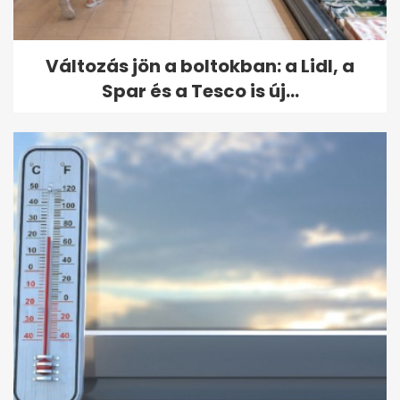
Változás jön a boltokban: a Lidl, a
Spar és a Tesco is új...