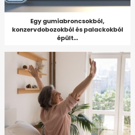
Egy gumiabroncsokból,
konzervdobozokból és palackokból
épült...