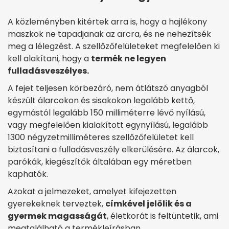
A közleményben kitértek arra is, hogy a hajlékony
maszkok ne tapadjanak az arcra, és ne nehezítsék
meg a lélegzést. A szellőzőfelületeket megfelelően ki
kell alakítani, hogy a
termék ne legyen
fulladásveszélyes.
A fejet teljesen körbezáró, nem átlátszó anyagból
készült álarcokon és sisakokon legalább kettő,
egymástól legalább 150 milliméterre lévő nyílású,
vagy megfelelően kialakított egynyílású, legalább
1300 négyzetmilliméteres szellőzőfelületet kell
biztosítani a fulladásveszély elkerülésére. Az álarcok,
parókák, kiegészítők általában egy méretben
kaphatók.
Azokat a jelmezeket, amelyet kifejezetten
gyerekeknek terveztek,
címkével jelölik és a
gyermek magasságát
, életkorát is feltüntetik, ami
megtalálható a termékleírásban.