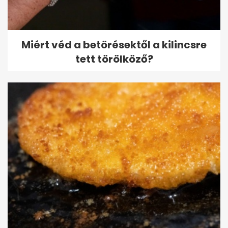
Miért véd a betörésektől a kilincsre
tett törölköző?