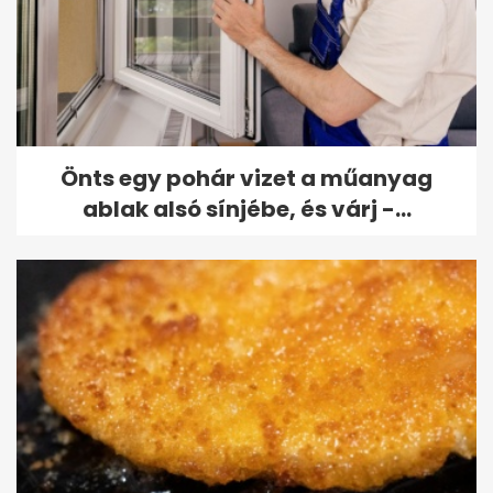
Önts egy pohár vizet a műanyag
ablak alsó sínjébe, és várj -...