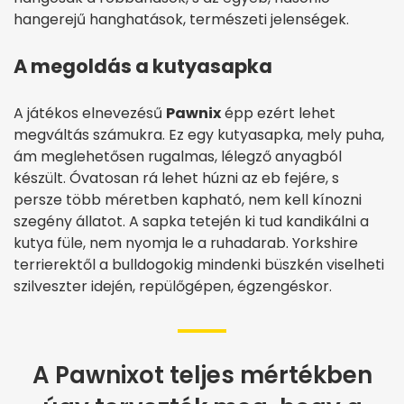
hangerejű hanghatások, természeti jelenségek.
A megoldás a kutyasapka
A játékos elnevezésű
Pawnix
épp ezért lehet
megváltás számukra. Ez egy kutyasapka, mely puha,
ám meglehetősen rugalmas, lélegző anyagból
készült. Óvatosan rá lehet húzni az eb fejére, s
persze több méretben kapható, nem kell kínozni
szegény állatot. A sapka tetején ki tud kandikálni a
kutya füle, nem nyomja le a ruhadarab. Yorkshire
terrierektől a bulldogokig mindenki büszkén viselheti
szilveszter idején, repülőgépen, égzengéskor.
A Pawnixot teljes mértékben