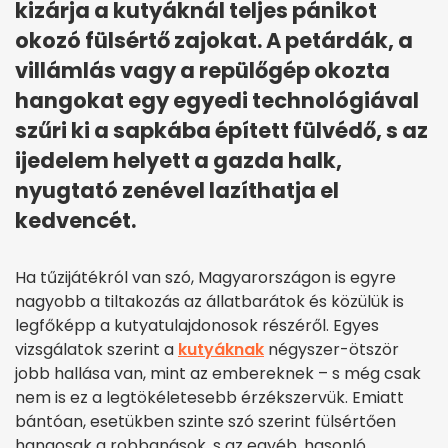
kizárja a kutyáknál teljes pánikot
okozó fülsértő zajokat. A petárdák, a
villámlás vagy a repülőgép okozta
hangokat egy egyedi technológiával
szűri ki a sapkába épített fülvédő, s az
ijedelem helyett a gazda halk,
nyugtató zenével lazíthatja el
kedvencét.
Ha tűzijátékról van szó, Magyarországon is egyre
nagyobb a tiltakozás az állatbarátok és közülük is
legfőképp a kutyatulajdonosok részéről. Egyes
vizsgálatok szerint a
kutyáknak
négyszer-ötször
jobb hallása van, mint az embereknek – s még csak
nem is ez a legtökéletesebb érzékszervük. Emiatt
bántóan, esetükben szinte szó szerint fülsértően
hangosak a robbanások, s az egyéb, hasonló