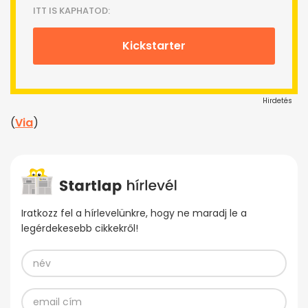
ITT IS KAPHATOD:
Kickstarter
Hirdetés
(
Via
)
Iratkozz fel a hírlevelünkre, hogy ne maradj le a
legérdekesebb cikkekről!