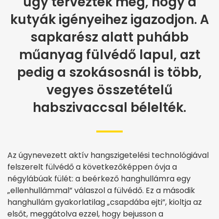
úgy tervezték meg, hogy a
kutyák igényeihez igazodjon. A
sapkarész alatt puhább
műanyag fülvédő lapul, azt
pedig a szokásosnál is több,
vegyes összetételű
habszivaccsal bélelték.
Az úgynevezett aktív hangszigetelési technológiával
felszerelt fülvédő a következőképpen óvja a
négylábúak fülét: a beérkező hanghullámra egy
„ellenhullámmal” válaszol a fülvédő. Ez a második
hanghullám gyakorlatilag „csapdába ejti”, kioltja az
elsőt, meggátolva ezzel, hogy bejusson a