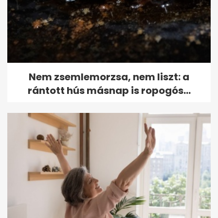
Nem zsemlemorzsa, nem liszt: a
rántott hús másnap is ropogós...