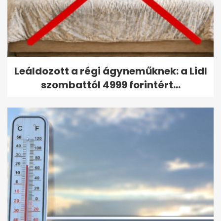
Leáldozott a régi ágyneműknek: a Lidl
szombattól 4999 forintért...