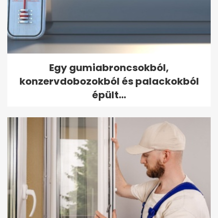
Egy gumiabroncsokból,
konzervdobozokból és palackokból
épült...