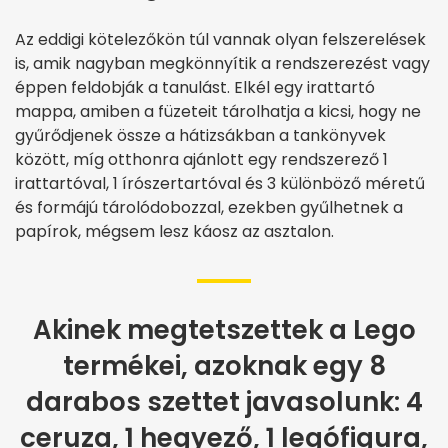
Az eddigi kötelezőkön túl vannak olyan felszerelések
is, amik nagyban megkönnyítik a rendszerezést vagy
éppen feldobják a tanulást. Elkél egy irattartó
mappa, amiben a füzeteit tárolhatja a kicsi, hogy ne
gyűrődjenek össze a hátizsákban a tankönyvek
között, míg otthonra ajánlott egy rendszerező 1
irattartóval, 1 írószertartóval és 3 különböző méretű
és formájú tárolódobozzal, ezekben gyűlhetnek a
papírok, mégsem lesz káosz az asztalon.
Akinek megtetszettek a Lego
termékei, azoknak egy 8
darabos szettet javasolunk: 4
ceruza, 1 hegyező, 1 legófigura,