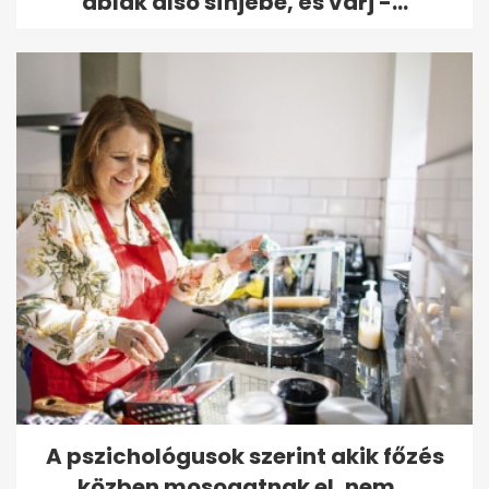
ablak alsó sínjébe, és várj -...
A pszichológusok szerint akik főzés
közben mosogatnak el, nem...