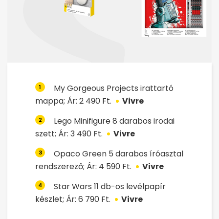
My Gorgeous Projects irattartó
1
mappa; Ár: 2 490 Ft.
Vivre
Lego Minifigure 8 darabos irodai
2
szett; Ár: 3 490 Ft.
Vivre
Opaco Green 5 darabos íróasztal
3
rendszerező; Ár: 4 590 Ft.
Vivre
Star Wars 11 db-os levélpapír
4
készlet; Ár: 6 790 Ft.
Vivre