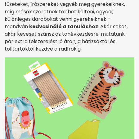
füzeteket, írószereket vegyék meg gyerekeiknek,
míg mások szeretnek többet költeni, egyedi,
különleges darabokat venni gyerekeiknek –
mondván
kedvcsináló a tanuláshoz
. Akár sokat,
akár keveset szánsz az tanévkezdésre, mutatunk
pár extra felszerelést jó áron, a hátizsáktól és
tolltartóktól kezdve a radírokig.