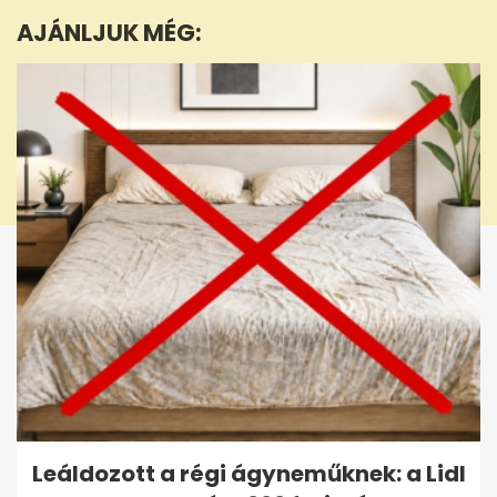
minute,
AJÁNLJUK MÉG:
2
seconds
Leáldozott a régi ágyneműknek: a Lidl