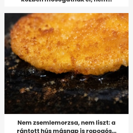
Nem zsemlemorzsa, nem liszt: a
rántott hús másnap is ropogós...