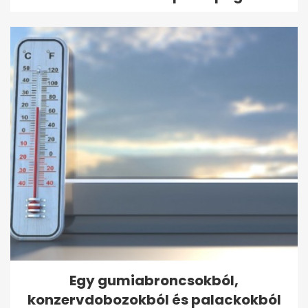
Egy gumiabroncsokból,
konzervdobozokból és palackokból