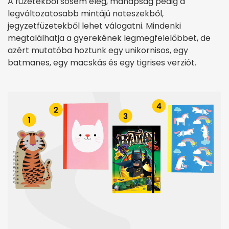
A füzetekből sosem elég, manapság pedig a
legváltozatosabb mintájú noteszekből,
jegyzetfüzetekből lehet válogatni. Mindenki
megtalálhatja a gyerekének legmegfelelőbbet, de
azért mutatóba hoztunk egy unikornisos, egy
batmanes, egy macskás és egy tigrises verziót.