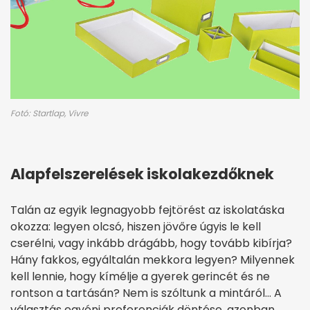
Fotó: Startlap, Vivre
Alapfelszerelések iskolakezdőknek
Talán az egyik legnagyobb fejtörést az iskolatáska
okozza: legyen olcsó, hiszen jövőre úgyis le kell
cserélni, vagy inkább drágább, hogy tovább kibírja?
Hány fakkos, egyáltalán mekkora legyen? Milyennek
kell lennie, hogy kímélje a gyerek gerincét és ne
rontson a tartásán? Nem is szóltunk a mintáról… A
választás egyéni preferenciák döntése, azonban