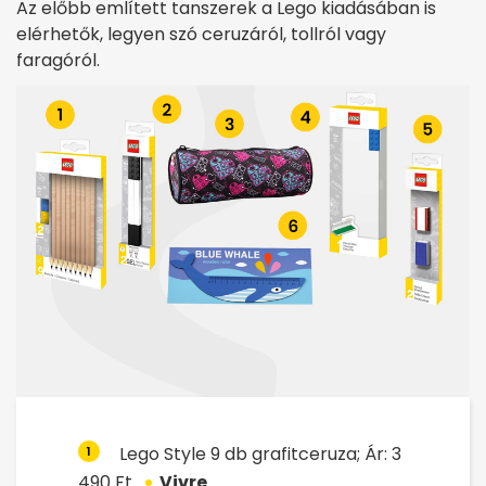
Az előbb említett tanszerek a Lego kiadásában is
elérhetők, legyen szó ceruzáról, tollról vagy
faragóról.
Lego Style 9 db grafitceruza; Ár: 3
1
490 Ft.
Vivre