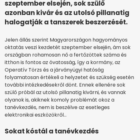
szeptember elsején, sok szülő
azonban kivár és az utolsó pillanatig
halogatják a tanszerek beszerzését.
Jelen állás szerint Magyarországon hagyományos
oktatás veszi kezdetét szeptember elsején, ám sok
országban rohamosan nő a fertőzöttek száma és
itthon is fontos az óvatosság, így a kormány, az
Operatív Törzs és a járványügyi hatóság
folyamatosan értékeli a helyzetet és szükség esetén
további intézkedésekről dönt. Ennek ellenére sok
szülő próbál az utolsó pillanatig kivárni, és vannak
olyanok is, akiknek komoly problémát okoz a
tanévkezdés, nem is beszélve az esetleges
elektronikai eszközökről…
Sokat kóstál a tanévkezdés