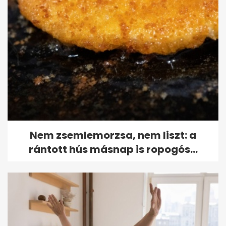
Nem zsemlemorzsa, nem liszt: a
rántott hús másnap is ropogós...