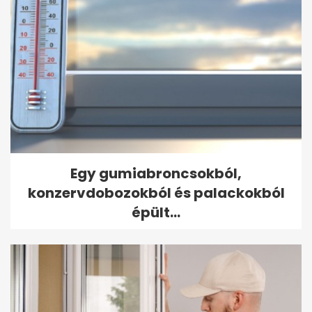
Egy gumiabroncsokból,
konzervdobozokból és palackokból
épült...