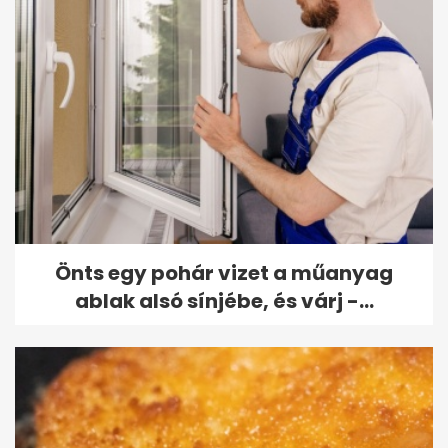
Önts egy pohár vizet a műanyag
ablak alsó sínjébe, és várj -...