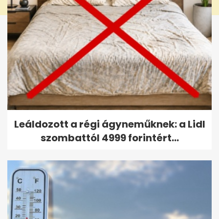
Leáldozott a régi ágyneműknek: a Lidl
szombattól 4999 forintért...