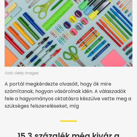
Fotó: Getty Images
A portál megkérdezte olvasóit, hogy ők mire
számítanak, hogyan vásárolnak idén. A válaszadók
fele a hagyományos oktatásra készülve vette meg a
szükséges felszereléseket, míg
15,3 százalék még kivár a