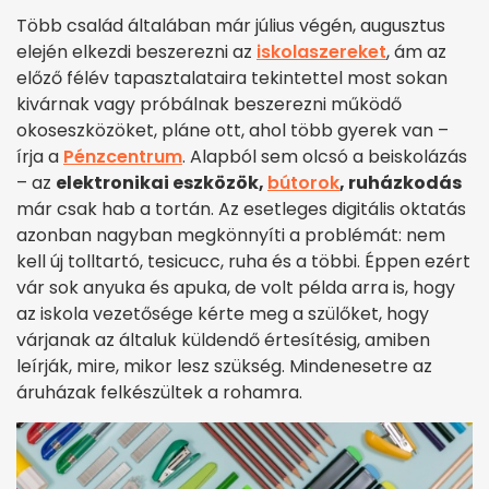
Több család általában már július végén, augusztus
elején elkezdi beszerezni az
iskolaszereket
, ám az
előző félév tapasztalataira tekintettel most sokan
kivárnak vagy próbálnak beszerezni működő
okoseszközöket, pláne ott, ahol több gyerek van –
írja a
Pénzcentrum
. Alapból sem olcsó a beiskolázás
– az
elektronikai eszközök,
bútorok
, ruházkodás
már csak hab a tortán. Az esetleges digitális oktatás
azonban nagyban megkönnyíti a problémát: nem
kell új tolltartó, tesicucc, ruha és a többi. Éppen ezért
vár sok anyuka és apuka, de volt példa arra is, hogy
az iskola vezetősége kérte meg a szülőket, hogy
várjanak az általuk küldendő értesítésig, amiben
leírják, mire, mikor lesz szükség. Mindenesetre az
áruházak felkészültek a rohamra.