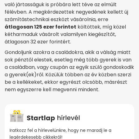
való jártasságuk is próbára lett téve az elmúlt
félévben. A megkérdezettek negyedének kellett új
számítástechnikai eszközt vásárolnia, erre
átlagosan 125 ezer forintot
költöttek, míg közel
kétharmaduk vásárolt valamilyen kiegészítőt,
átlagosan 32 ezer forintért.
Gondoljunk azokra a családokra, akik a válság miatt
sok pénztől elestek, esetleg még több gyerek is van
a családban, vagy csupán az egyik szülő gondoskodik
a gyerek(ek)ről. Közülük többen az év közben szerzi
be a kellékeket, ekkor egyrészt olcsóbb, másrészt
nem egyszerre kell megvenni mindent.
Iratkozz fel a hírlevelünkre, hogy ne maradj le a
legérdekesebb cikkekről!