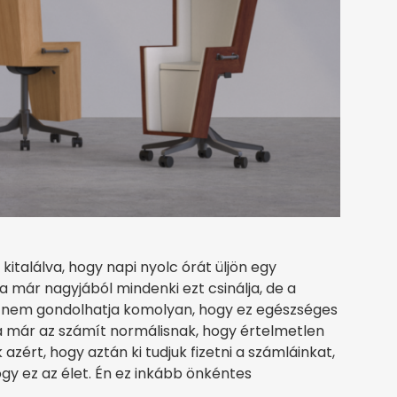
italálva, hogy napi nyolc órát üljön egy
 már nagyjából mindenki ezt csinálja, de a
 nem gondolhatja komolyan, hogy ez egészséges
Ma már az számít normálisnak, hogy értelmetlen
azért, hogy aztán ki tudjuk fizetni a számláinkat,
ogy ez az élet. Én ez inkább önkéntes