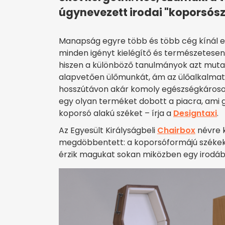
úgynevezett irodai "koporsósz
Manapság egyre több és több cég kínál er
minden igényt kielégítő és természetesen 
hiszen a különböző tanulmányok azt muta
alapvetően ülőmunkát, ám az ülőalkalma
hosszútávon akár komoly egészségkárosod
egy olyan terméket dobott a piacra, ami g
koporsó alakú széket – írja a
Designtaxi
.
Az Egyesült Királyságbeli
Chairbox
névre k
megdöbbentett: a koporsóformájú székek
érzik magukat sokan miközben egy irodáb