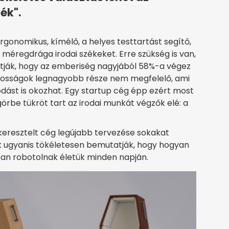
ék".
gonomikus, kímélő, a helyes testtartást segítő,
méregdrága irodai székeket. Erre szükség is van,
tják, hogy az emberiség nagyjából 58%-a végez
tosságok legnagyobb része nem megfelelő, ami
ást is okozhat. Egy startup cég épp ezért most
örbe tükröt tart az irodai munkát végzők elé: a
eresztelt cég legújabb tervezése sokakat
 ugyanis tökéletesen bemutatják, hogy hogyan
an robotolnak életük minden napján.