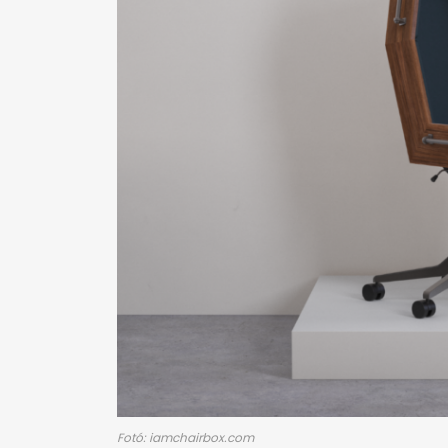
Fotó: iamchairbox.com