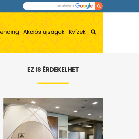
rending
Akciós újságok
Kvízek
EZ IS ÉRDEKELHET