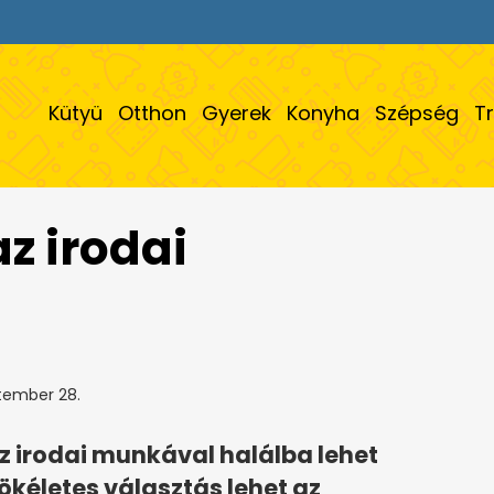
Kütyü
Otthon
Gyerek
Konyha
Szépség
T
 az irodai
tember 28.
az irodai munkával halálba lehet
ökéletes választás lehet az