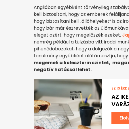
Angliában egyébként törvényileg szabály
kell biztosítani, hogy az emberek felálljana
hogy biztosítani kell „állóhelyeket” is az i
hogy bár már észrevették az ülőmunkáva
eleget azért, hogy megelőzzék ezeket.
Ja
nemrég például a túlzásba vitt irodai mun
pihenődobozokat, hogy a dolgozók a nagy h
tanulmány egyébként alátámasztja, hogy a t
megemeli a koleszterin szintet, magas
negatív hatással lehet.
EZ IS ÉRD
AZ IK
VARÁZ
Elo