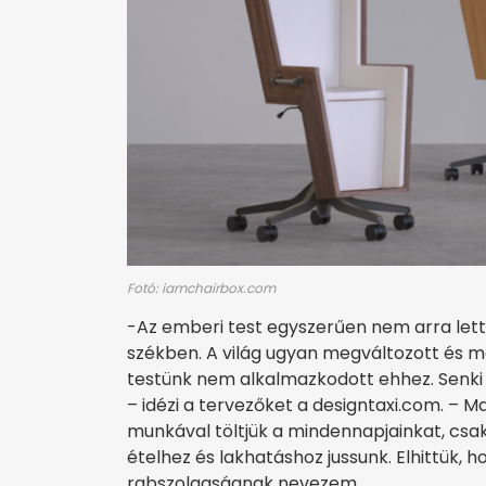
Fotó: iamchairbox.com
-Az emberi test egyszerűen nem arra lett k
székben. A világ ugyan megváltozott és ma
testünk nem alkalmazkodott ehhez. Senki
– idézi a tervezőket a designtaxi.com. – 
munkával töltjük a mindennapjainkat, csak 
ételhez és lakhatáshoz jussunk. Elhittük, h
rabszolgaságnak nevezem.