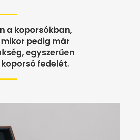
n a koporsókban,
amikor pedig már
ükség, egyszerűen
 koporsó fedelét.