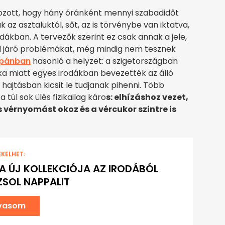
ozott, hogy hány óránként mennyi szabadidőt
k az asztaluktól, sőt, az is törvénybe van iktatva,
rodákban. A tervezők szerint ez csak annak a jele,
l járó problémákat, még mindig nem tesznek
pánban
hasonló a helyzet: a szigetországban
ka miatt egyes irodákban bevezették az álló
ajtásban kicsit le tudjanak pihenni. Több
úl sok ülés fizikailag káro
s: elhízáshoz vezet,
 vérnyomást okoz és a vércukor szintre is
EKELHET:
EA ÚJ KOLLEKCIÓJA AZ IRODÁBÓL
SOL NAPPALIT
lvasom