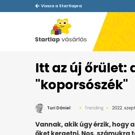
Vissza a Startlapra
Itt az új őrület:
"koporsószék"
Turi Dániel
Trending
2022. szep
Vannak, akik úgy érzik, hogy 
őket kergetni. Nos, számukra t