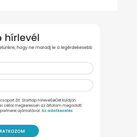
evelünkre, hogy ne maradj le a legérdekesebb
oport Zrt. Startlap hírlevel(ek)et küldjön
ési céllal megkeressen az általam megadott
partnerei ajánlatával.
Az adatkezelés