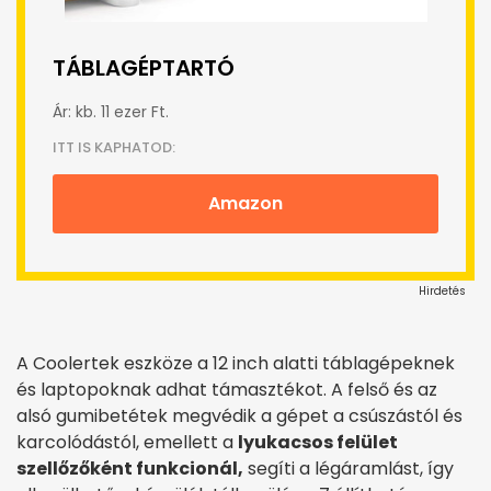
TÁBLAGÉPTARTÓ
Ár: kb. 11 ezer Ft.
ITT IS KAPHATOD:
Amazon
Hirdetés
A Coolertek eszköze a 12 inch alatti táblagépeknek
és laptopoknak adhat támasztékot. A felső és az
alsó gumibetétek megvédik a gépet a csúszástól és
karcolódástól, emellett a
lyukacsos felület
szellőzőként funkcionál,
segíti a légáramlást, így