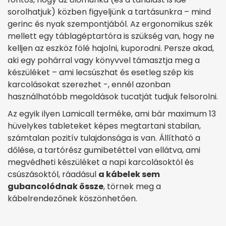
sorolhatjuk) közben figyeljünk a tartásunkra – mind
gerinc és nyak szempontjából. Az ergonomikus szék
mellett egy táblagéptartóra is szükség van, hogy ne
kelljen az eszköz fölé hajolni, kuporodni. Persze akad,
aki egy pohárral vagy könyvvel támasztja meg a
készüléket – ami lecsúszhat és esetleg szép kis
karcolásokat szerezhet -, ennél azonban
használhatóbb megoldások tucatját tudjuk felsorolni.
Az egyik ilyen Lamicall terméke, ami bár maximum 13
hüvelykes tableteket képes megtartani stabilan,
számtalan pozitív tulajdonsága is van. Állítható a
dőlése, a tartórész gumibetéttel van ellátva, ami
megvédheti készüléket a napi karcolásoktól és
csúszásoktól, ráadásul
a kábelek sem
gubancolódnak össze
, törnek meg a
kábelrendezőnek köszönhetően.