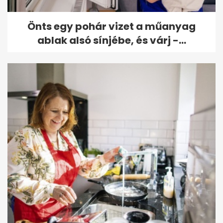
Önts egy pohár vizet a műanyag
ablak alsó sínjébe, és várj -...