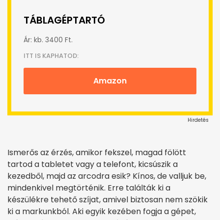
TÁBLAGÉPTARTÓ
Ár: kb. 3400 Ft.
ITT IS KAPHATOD:
Amazon
Hirdetés
Ismerős az érzés, amikor fekszel, magad fölött
tartod a tabletet vagy a telefont, kicsúszik a
kezedből, majd az arcodra esik? Kínos, de valljuk be,
mindenkivel megtörténik. Erre találták ki a
készülékre tehető szíjat, amivel biztosan nem szökik
ki a markunkból. Aki egyik kezében fogja a gépet,