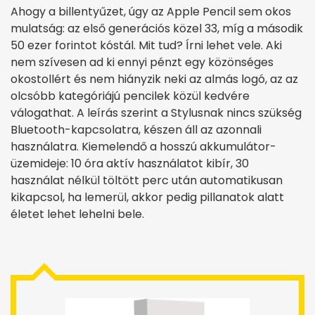
Ahogy a billentyűzet, úgy az Apple Pencil sem okos
mulatság: az első generációs közel 33, míg a második
50 ezer forintot kóstál. Mit tud? Írni lehet vele. Aki
nem szívesen ad ki ennyi pénzt egy közönséges
okostollért és nem hiányzik neki az almás logó, az az
olcsóbb kategóriájú pencilek közül kedvére
válogathat. A leírás szerint a Stylusnak nincs szükség
Bluetooth-kapcsolatra, készen áll az azonnali
használatra. Kiemelendő a hosszú akkumulátor-
üzemideje: 10 óra aktív használatot kibír, 30
használat nélkül töltött perc után automatikusan
kikapcsol, ha lemerül, akkor pedig pillanatok alatt
életet lehet lehelni bele.