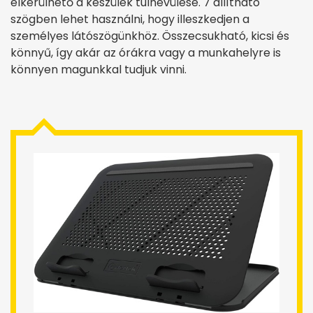
elkerülhető a készülék túlhevülése. 7 állítható
szögben lehet használni, hogy illeszkedjen a
személyes látószögünkhöz. Összecsukható, kicsi és
könnyű, így akár az órákra vagy a munkahelyre is
könnyen magunkkal tudjuk vinni.