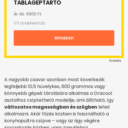
TÁBLAGÉPTARTÓ
Ár: kb. 6900 Ft.
ITT IS KAPHATOD:
Amazon
Hirdetés
A nagyobb csavar azonban most következik:
legfeljebb 10,5 hüvelykes, 600 grammos vagy
könnyebb gépek tárolására alkalmas a
Dracool
asztalhoz csíptethető modellje, ami állítható, így
változatos magasságban és szögben
lehet
alkalmazni. Akár főzés közben is használható a
konyhapultra csípve – vagy az ágy végére
sorozatozás közben, vagy tanuláshoz.