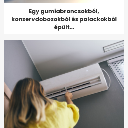
Egy gumiabroncsokból,
konzervdobozokból és palackokból
épült...