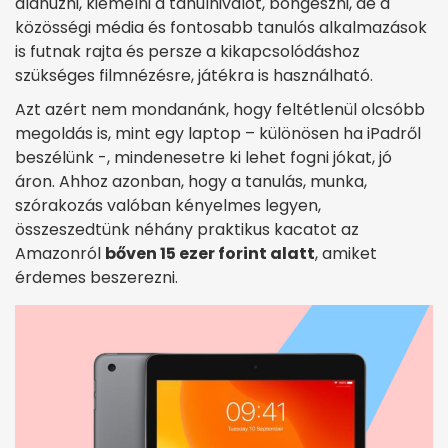
aláhúzni, kiemelni a tanulnivalót, böngészni, de a
közösségi média és fontosabb tanulós alkalmazások
is futnak rajta és persze a kikapcsolódáshoz
szükséges filmnézésre, játékra is használható.
Azt azért nem mondanánk, hogy feltétlenül olcsóbb
megoldás is, mint egy laptop – különösen ha iPadről
beszélünk -, mindenesetre ki lehet fogni jókat, jó
áron. Ahhoz azonban, hogy a tanulás, munka,
szórakozás valóban kényelmes legyen,
összeszedtünk néhány praktikus kacatot az
Amazonról
bőven 15 ezer forint alatt
, amiket
érdemes beszerezni.