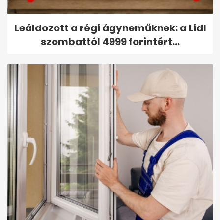
Leáldozott a régi ágyneműknek: a Lidl
szombattól 4999 forintért...