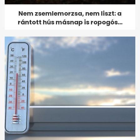
Nem zsemlemorzsa, nem liszt: a
rántott hús másnap is ropogós...