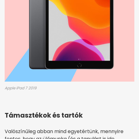
Apple iPad 7 2019
Támasztékok és tartók
Valószínűleg abban mind egyetértünk, mennyire
fontos, hogy az ülőmunka (és a tanulást is ide