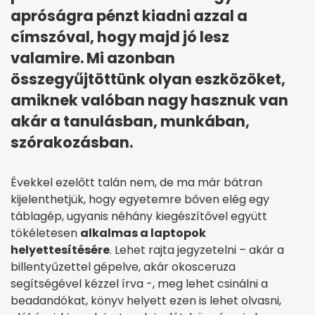
apróságra pénzt kiadni azzal a
címszóval, hogy majd jó lesz
valamire. Mi azonban
összegyűjtöttünk olyan eszközöket,
amiknek valóban nagy hasznuk van
akár a tanulásban, munkában,
szórakozásban.
Évekkel ezelőtt talán nem, de ma már bátran
kijelenthetjük, hogy egyetemre bőven elég egy
táblagép, ugyanis néhány kiegészítővel együtt
tökéletesen
alkalmas a laptopok
helyettesítésére
. Lehet rajta jegyzetelni – akár a
billentyűzettel gépelve, akár okosceruza
segítségével kézzel írva -, meg lehet csinálni a
beadandókat, könyv helyett ezen is lehet olvasni,