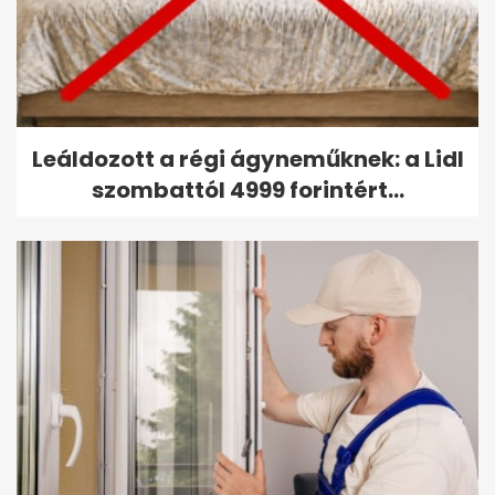
Leáldozott a régi ágyneműknek: a Lidl
szombattól 4999 forintért...