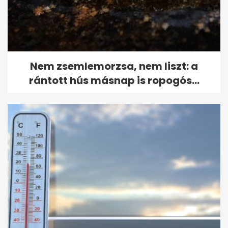
Nem zsemlemorzsa, nem liszt: a
rántott hús másnap is ropogós...