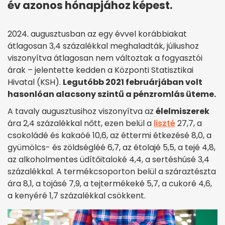
év azonos hónapjához képest.
2024. augusztusban az egy évvel korábbiakat
átlagosan 3,4 százalékkal meghaladták, júliushoz
viszonyítva átlagosan nem változtak a fogyasztói
árak – jelentette kedden a Központi Statisztikai
Hivatal (KSH).
Legutóbb 2021 februárjában volt
hasonlóan alacsony szintű a pénzromlás üteme.
A tavaly augusztusihoz viszonyítva az
élelmiszerek
ára 2,4 százalékkal nőtt, ezen belül a
liszté
27,7, a
csokoládé és kakaóé 10,6, az éttermi étkezésé 8,0, a
gyümölcs- és zöldségléé 6,7, az étolajé 5,5, a tejé 4,8,
az alkoholmentes üdítőitaloké 4,4, a sertéshúsé 3,4
százalékkal. A termékcsoporton belül a száraztészta
ára 8,1, a tojásé 7,9, a tejtermékeké 5,7, a cukoré 4,6,
a kenyéré 1,7 százalékkal csökkent.