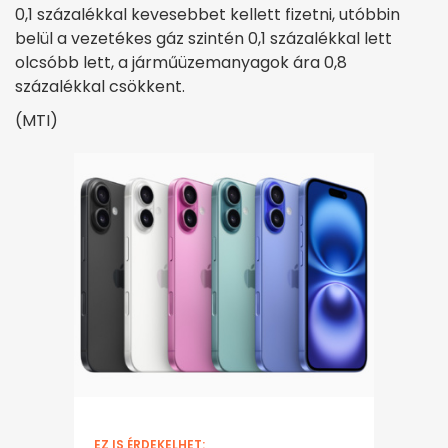
0,1 százalékkal kevesebbet kellett fizetni, utóbbin
belül a vezetékes gáz szintén 0,1 százalékkal lett
olcsóbb lett, a járműüzemanyagok ára 0,8
százalékkal csökkent.
(MTI)
EZ IS ÉRDEKELHET: