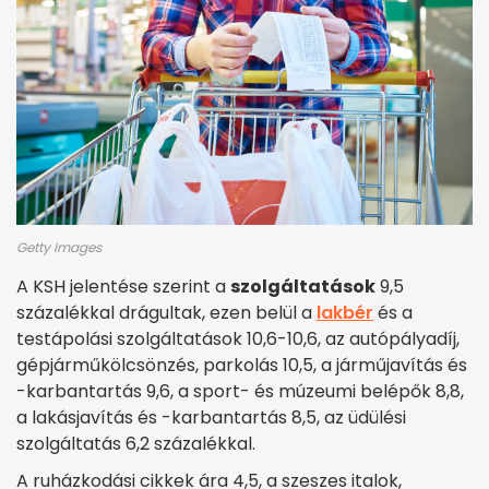
Getty Images
A KSH jelentése szerint a
szolgáltatások
9,5
százalékkal drágultak, ezen belül a
lakbér
és a
testápolási szolgáltatások 10,6-10,6, az autópályadíj,
gépjárműkölcsönzés, parkolás 10,5, a járműjavítás és
-karbantartás 9,6, a sport- és múzeumi belépők 8,8,
a lakásjavítás és -karbantartás 8,5, az üdülési
szolgáltatás 6,2 százalékkal.
A ruházkodási cikkek ára 4,5, a szeszes italok,