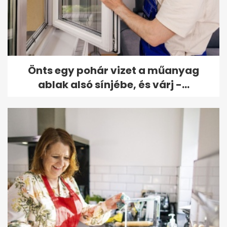
Önts egy pohár vizet a műanyag
ablak alsó sínjébe, és várj -...