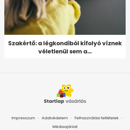
Szakértő: a légkondiból kifolyó víznek
véletlenül sem a...
Impresszum
Adatvédelem
Felhasználási feltételek
Médiaajánlat