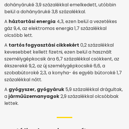
dohányáruké 3,9 százalékkal emelkedett, utóbbin
belül a dohányáruké 3,8 százalékkal.
A
háztartási energia
4,3, ezen belül a vezetékes
gáz 9,4, az elektromos energia 1,7 százalékkal
olcsóbb lett.
A
tartós fogyasztási cikkekért
0,2 százalékkal
kevesebbet kellett fizetni, ezen belül a használt
személygépkocsik ára 6,7 százalékkal csökkent, az
ékszereké 9,2, az új személygépkocsiké 6,6, a
szobabútoroké 2,3, a konyha- és egyéb bútoroké 1,7
százalékkal nőtt.
A
gyógyszer, gyógyáruk
5,9 százalékkal drágultak,
a
járműüzemanyagok
2,9 százalékkal olcsóbbak
lettek.