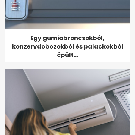
Egy gumiabroncsokból,
konzervdobozokból és palackokból
épült...