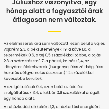
Júliushoz viszonyítva, egy
hónap alatt a fogyasztói árak
átlagosan nem változtak.
Az élelmiszerek ára sem változott, ezen belül a vaj és
vajkrém 2,3, a péksütemények 1,9, a kávé 1,8, a
tejtermékek 0,6, a tej 0,5 százalékkal többe, a tojás
2,3, a száraztészta 1,7, a párizsi, kolbász 1,4, az
idényáras élelmiszerek (burgonya, friss zöldség, friss
hazai és déligyümölcs összesen) 1,2 százalékkal
kevesebbe kerültek.
A szolgáltatások 0,4, ezen belül az üdülési
szolgáltatások 3,4, a lakbér 0,9 százalékkal drágult
egy hónap alatt.
A ruházkodási cikkekért 1,3, a háztartási energiáért