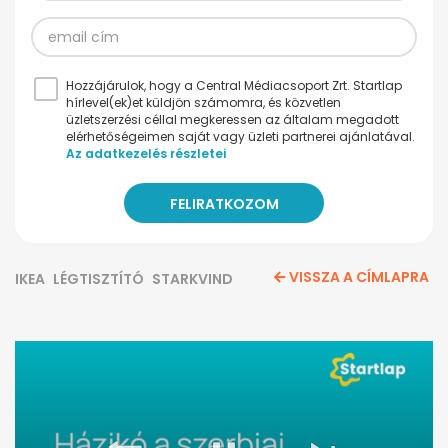
Hozzájárulok, hogy a Central Médiacsoport Zrt. Startlap
hírlevel(ek)et küldjön számomra, és közvetlen
üzletszerzési céllal megkeressen az általam megadott
elérhetőségeimen saját vagy üzleti partnerei ajánlatával.
Az adatkezelés részletei
VISSZA A CÍMLAPRA
IKEA
LÉGTISZTÍTÓ
STARKVIND