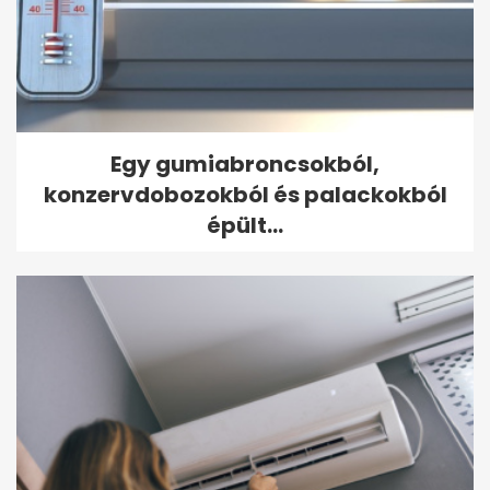
Egy gumiabroncsokból,
konzervdobozokból és palackokból
épült...