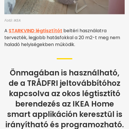
Fotó: IKEA
A
STARKVIND légtisztítót
beltéri használatra
tervezték, legjobb hatásfokkal a 20 m2-t meg nem
haladó helyiségekben működik.
Önmagában is használható,
de a TRÅDFRI jeltovábbítóhoz
kapcsolva az okos légtisztító
berendezés az IKEA Home
smart applikáción keresztül is
irányítható és programozható.