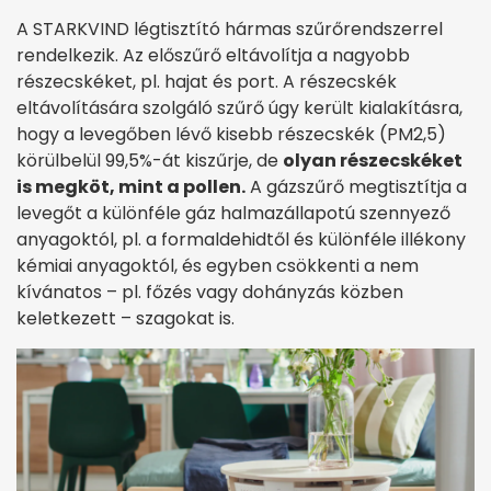
A STARKVIND légtisztító hármas szűrőrendszerrel
rendelkezik. Az előszűrő eltávolítja a nagyobb
részecskéket, pl. hajat és port. A részecskék
eltávolítására szolgáló szűrő úgy került kialakításra,
hogy a levegőben lévő kisebb részecskék (PM2,5)
körülbelül 99,5%-át kiszűrje, de
olyan részecskéket
is megköt, mint a pollen.
A gázszűrő megtisztítja a
levegőt a különféle gáz halmazállapotú szennyező
anyagoktól, pl. a formaldehidtől és különféle illékony
kémiai anyagoktól, és egyben csökkenti a nem
kívánatos – pl. főzés vagy dohányzás közben
keletkezett – szagokat is.