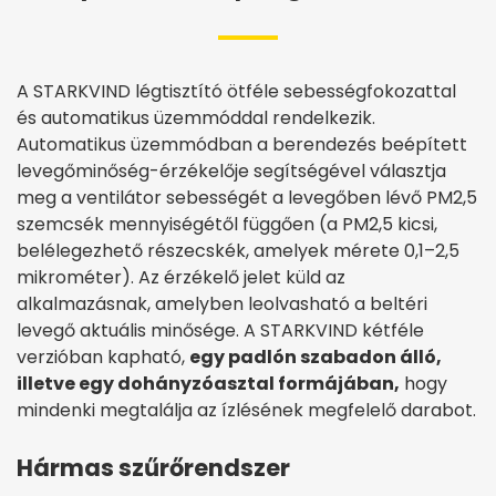
A STARKVIND légtisztító ötféle sebességfokozattal
és automatikus üzemmóddal rendelkezik.
Automatikus üzemmódban a berendezés beépített
levegőminőség-érzékelője segítségével választja
meg a ventilátor sebességét a levegőben lévő PM2,5
szemcsék mennyiségétől függően (a PM2,5 kicsi,
belélegezhető részecskék, amelyek mérete 0,1–2,5
mikrométer). Az érzékelő jelet küld az
alkalmazásnak, amelyben leolvasható a beltéri
levegő aktuális minősége. A STARKVIND kétféle
verzióban kapható,
egy padlón szabadon álló,
illetve egy dohányzóasztal formájában,
hogy
mindenki megtalálja az ízlésének megfelelő darabot.
Hármas szűrőrendszer