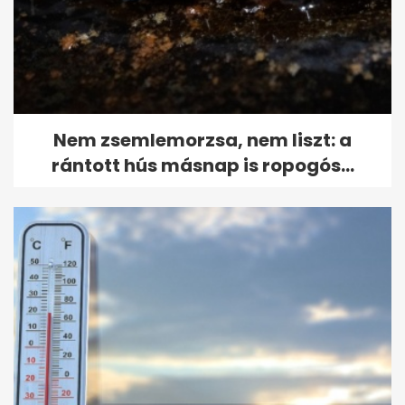
Nem zsemlemorzsa, nem liszt: a
rántott hús másnap is ropogós...