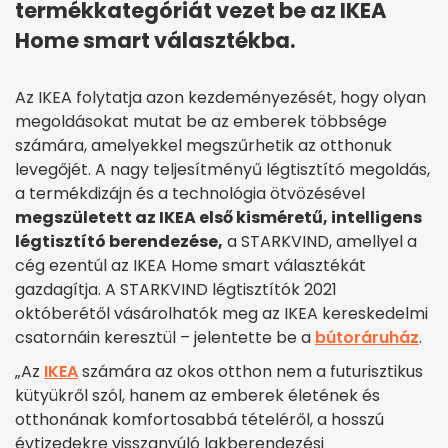
termékkategóriát vezet be az IKEA
Home smart választékba.
Az IKEA folytatja azon kezdeményezését, hogy olyan
megoldásokat mutat be az emberek többsége
számára, amelyekkel megszűrhetik az otthonuk
levegőjét. A nagy teljesítményű légtisztító megoldás,
a termékdizájn és a technológia ötvözésével
megszületett az IKEA első kisméretű, intelligens
légtisztító berendezése,
a STARKVIND, amellyel a
cég ezentúl az IKEA Home smart választékát
gazdagítja. A STARKVIND légtisztítók 2021
októberétől vásárolhatók meg az IKEA kereskedelmi
csatornáin keresztül – jelentette be a
bútoráruház
.
„Az
IKEA
számára az okos otthon nem a futurisztikus
kütyükről szól, hanem az emberek életének és
otthonának komfortosabbá tételéről, a hosszú
évtizedekre visszanyúló lakberendezési