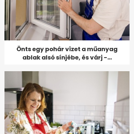
Önts egy pohár vizet a műanyag
ablak alsó sínjébe, és várj -...