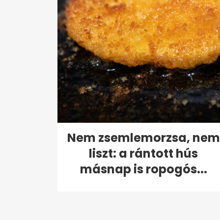
Nem zsemlemorzsa, nem
liszt: a rántott hús
másnap is ropogós...