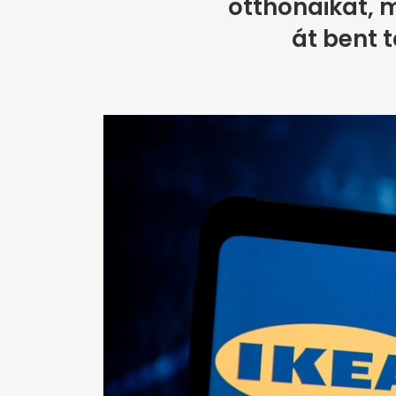
otthonaikat, 
át bent 