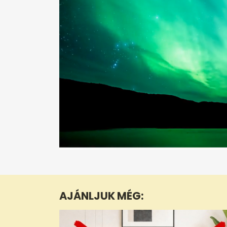
0
seconds
of
1
minute,
AJÁNLJUK MÉG:
56
seconds
Volume
0%