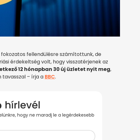
, fokozatos fellendülésre számítottunk, de
iási érdekeltség volt, hogy visszatérjenek az
etkező 12 hónapban 30 új üzletet nyit meg
,
tavasszal – írja a
BBC
.
evelünkre, hogy ne maradj le a legérdekesebb