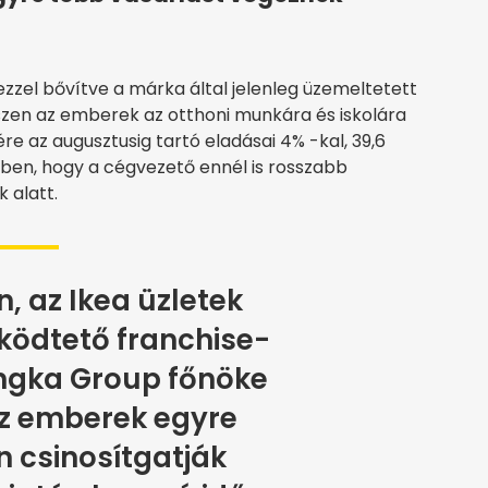
 ezzel bővítve a márka által jelenleg üzemeltetett
iszen az emberek az otthoni munkára és iskolára
re az augusztusig tartó eladásai 4% -kal, 39,6
ben, hogy a cégvezető ennél is rosszabb
 alatt.
n, az Ikea üzletek
ödtető franchise-
Ingka Group főnöke
z emberek egyre
 csinosítgatják