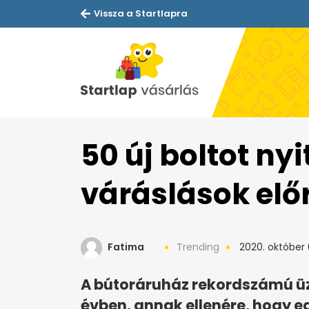
Vissza a Startlapra
50 új boltot nyi
váráslások előr
Fatima
Trending
2020. október 
A bútoráruház rekordszámú üz
évben, annak ellenére, hogy e