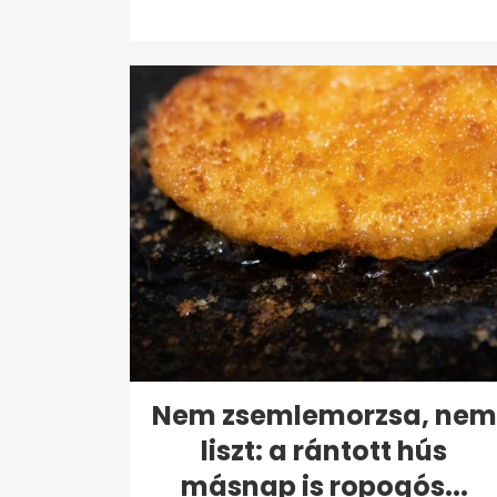
forintért...
Nem zsemlemorzsa, nem
liszt: a rántott hús
másnap is ropogós...