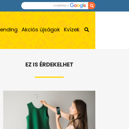
rending
Akciós újságok
Kvízek
EZ IS ÉRDEKELHET