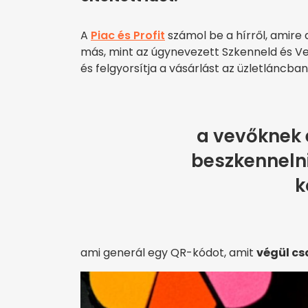
A
Piac és Profit
számol be a hírről, amire
más, mint az úgynevezett Szkenneld és V
és felgyorsítja a vásárlást az üzletláncba
a vevőknek 
beszkennelni
k
ami generál egy QR-kódot, amit
végül cs