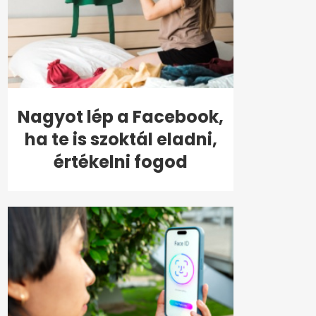
Nagyot lép a Facebook,
ha te is szoktál eladni,
értékelni fogod