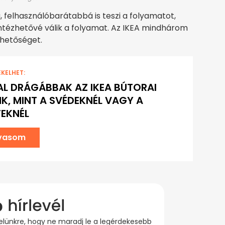
, felhasználóbarátabbá is teszi a folyamatot,
tézhetővé válik a folyamat. Az IKEA mindhárom
ehetőséget.
EKELHET:
L DRÁGÁBBAK AZ IKEA BÚTORAI
K, MINT A SVÉDEKNÉL VAGY A
EKNÉL
lvasom
evelünkre, hogy ne maradj le a legérdekesebb