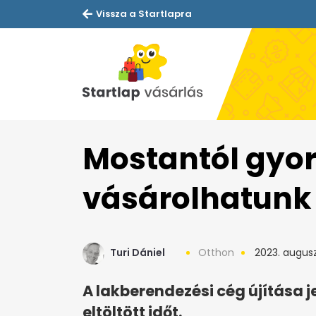
Vissza a Startlapra
Mostantól gyo
vásárolhatunk
Turi Dániel
Otthon
2023. augusz
A lakberendezési cég újítása j
eltöltött időt.