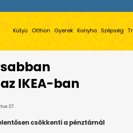
Kütyü
Otthon
Gyerek
Konyha
Szépség
T
rsabban
 az IKEA-ban
tus 27.
elentősen csökkenti a pénztárnál