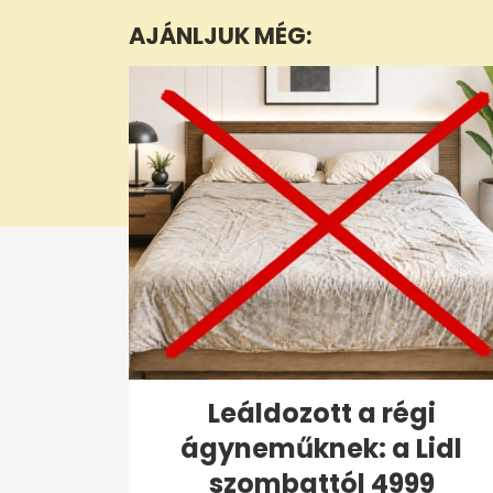
minutes,
AJÁNLJUK MÉG:
11
seconds
Volume
0%
Leáldozott a régi
ágyneműknek: a Lidl
szombattól 4999