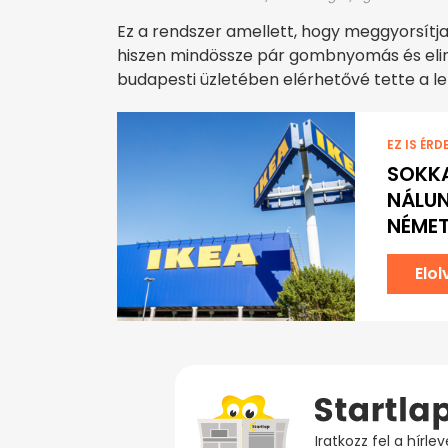
Ez a rendszer amellett, hogy meggyorsítja
hiszen mindössze pár gombnyomás és elin
budapesti üzletében elérhetővé tette a l
EZ IS ÉRD
SOKKA
NÁLUN
NÉMET
Elo
Iratkozz fel a hírl