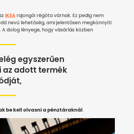
 az
IKEA
rajongói régóta várnak. Ez pedig nem
edd nevű lehetőség, ami jelentősen megkönnyíti
n. A dolog lényege, hogy vásárlás közben
elég egyszerűen
 az adott termék
ódját,
ak be kell olvasni a pénztáraknál
.