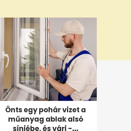
Önts egy pohár vizet a
műanyag ablak alsó
sínjébe, és várj -...