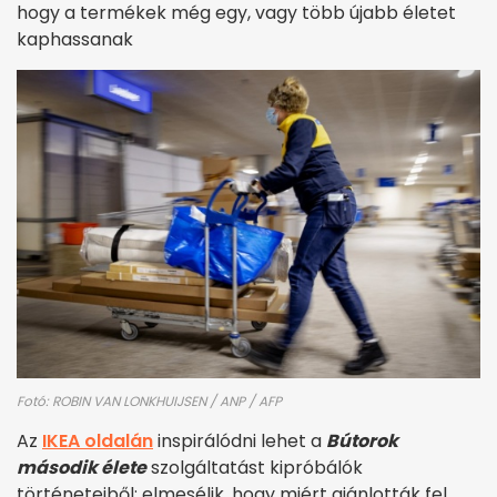
hogy a termékek még egy, vagy több újabb életet
kaphassanak
Fotó: ROBIN VAN LONKHUIJSEN / ANP / AFP
Az
IKEA oldalán
inspirálódni lehet a
Bútorok
második élet
e
szolgáltatást kipróbálók
történeteiből: elmesélik, hogy miért ajánlották fel