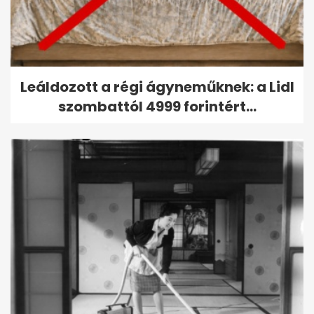
Leáldozott a régi ágyneműknek: a Lidl
szombattól 4999 forintért...