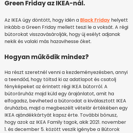
Green Friday az IKEA-nál.
Az IKEA úgy döntött, hogy idén a
Black Friday
helyett
inkább a Green Friday mellett teszi le a voksát. A régi
bútorokat visszavásárolják, hogy új esélyt adjanak
nekik és valaki más hazavihesse őket.
Hogyan működik mindez?
Ha részt szeretnél venni a kezdeményezésben, annyi
a teendőd, hogy töltsd ki az adatlapot és csatolj
fényképeket az érintett régi IKEA bútorról. A
bútoráruház majd küld egy árajánlatot, amit ha
elfogadsz, beviheted a bútorodat a kiválasztott IKEA
áruházba, majd a megbeszélt vételár értékében egy
IKEA ajándékkártyát kapsz érte. További bónusz,
hogy azok az IKEA Family tagok, akik 2021. november
1. és december 5. között veszik igénybe a Bútorok