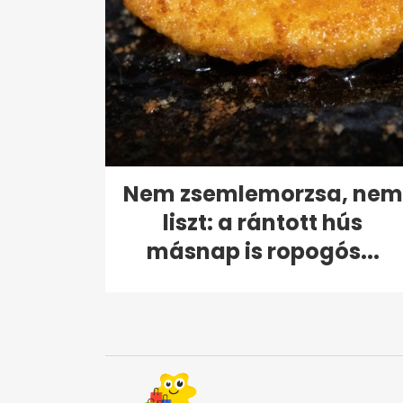
Nem zsemlemorzsa, nem
liszt: a rántott hús
másnap is ropogós...