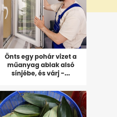
Önts egy pohár vizet a
műanyag ablak alsó
sínjébe, és várj -...