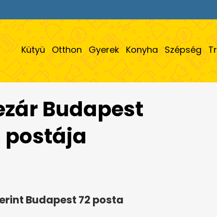
Kütyü
Otthon
Gyerek
Konyha
Szépség
T
ezár Budapest
i postája
erint Budapest 72 posta