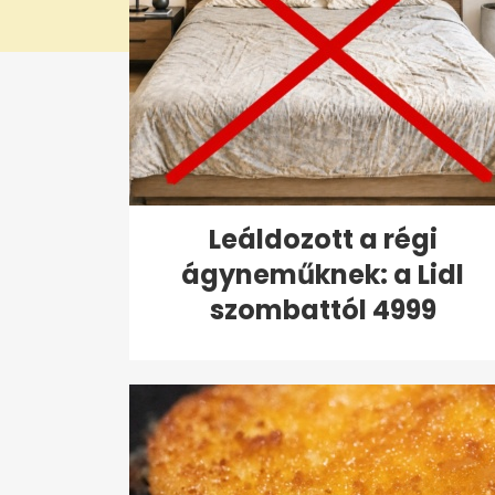
Leáldozott a régi
ágyneműknek: a Lidl
szombattól 4999
forintért...