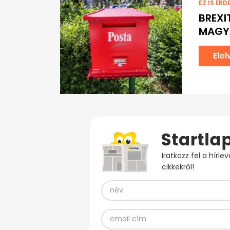
EZ IS ÉRD
BREXI
MAGY
Elo
Iratkozz fel a hírl
cikkekről!