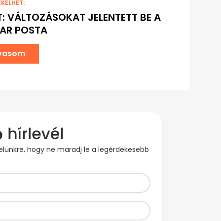
EKELHET:
T: VÁLTOZÁSOKAT JELENTETT BE A
AR POSTA
lvasom
evelünkre, hogy ne maradj le a legérdekesebb