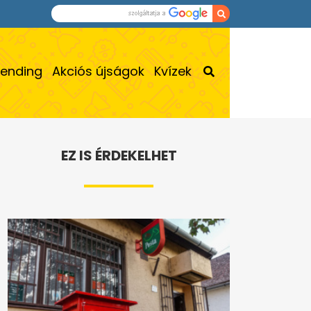
rending
Akciós újságok
Kvízek
EZ IS ÉRDEKELHET