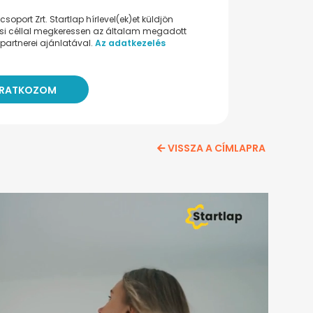
oport Zrt. Startlap hírlevel(ek)et küldjön
ési céllal megkeressen az általam megadott
partnerei ajánlatával.
Az adatkezelés
VISSZA A CÍMLAPRA