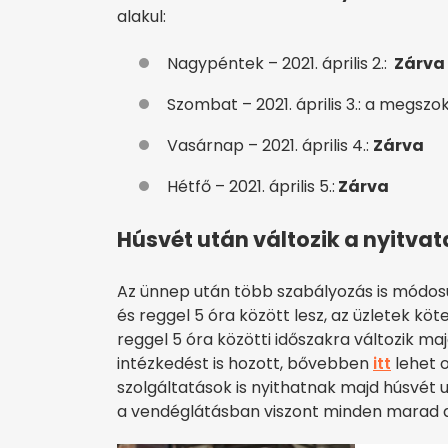
alakul:
Nagypéntek – 2021. április 2.:
Zárva
Szombat – 2021. április 3.: a megsz
Vasárnap – 2021. április 4.:
Zárva
Hétfő – 2021. április 5.:
Zárva
Húsvét után változik a nyitvat
Az ünnep után több szabályozás is módosul:
és reggel 5 óra között lesz, az üzletek köt
reggel 5 óra közötti időszakra változik m
intézkedést is hozott, bővebben
itt
lehet o
szolgáltatások is nyithatnak majd húsvét ut
a vendéglátásban viszont minden marad a 