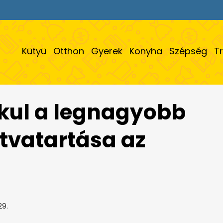
Kütyü
Otthon
Gyerek
Konyha
Szépség
T
akul a legnagyobb
itvatartása az
29.