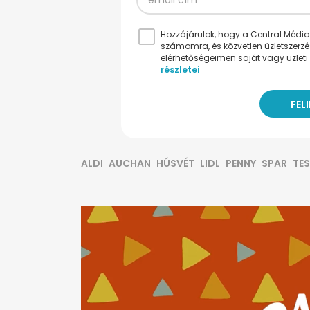
Hozzájárulok, hogy a Central Médiacs
számomra, és közvetlen üzletszerz
elérhetőségeimen saját vagy üzleti 
részletei
ALDI
AUCHAN
HÚSVÉT
LIDL
PENNY
SPAR
TE