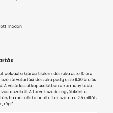
okott módon
artás
 például a kijárási tilalom időszaka este 10 óra
elező zárvatartási időszaka pedig este 9.30 óra és
ajd. A vásárlással kapcsolatban a kormány több
lvasni ezekről. A tervek szerint egyébként a
án, ha már eléri a beoltottak száma a 2,5 milliót,
„régi”.