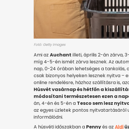
Fotó: Getty Images
Ami az
Auchant
illeti, április 2-án zárva,
míg 4-5-én ismét zárva lesznek. Az autom
nap, 0-24 órában lehetséges a tankolás, a
csak bizonyos helyeken lesznek nyitva – 
online rendelésre, házhoz szállításra is, 
Húsvét vasárnap és hétfőn a kiszállítá
módosítani természetesen ezen a napo
án, 4-én és 5-én a
Tesco sem lesz nyitv
az egyes üzletek pontos nyitvatartásáról
informálódni.
A húsvéti időszakban a
Penny
és az
Aldi
üz