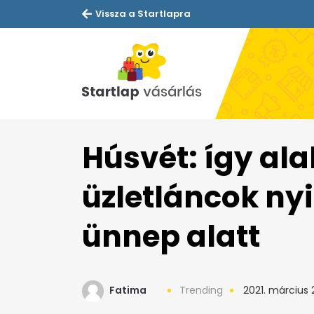
Vissza a Startlapra
Húsvét: így al
üzletláncok ny
ünnep alatt
Fatima
Trending
2021. március 