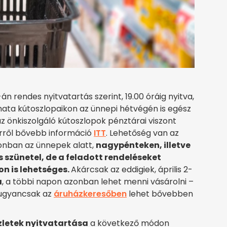
 3-án rendes nyitvatartás szerint, 19.00 óráig nyitva,
ata kútoszlopaikon az ünnepi hétvégén is egész
z önkiszolgáló kútoszlopok pénztárai viszont
erről bővebb információ
ITT
. Lehetőség van az
azonban az ünnepek alatt,
nagypénteken, illetve
s szünetel, de a feladott rendeléseket
n is lehetséges.
Akárcsak az eddigiek, április 2-
a
, a többi napon azonban lehet menni vásárolni –
 ugyancsak az
áruházkeresőben
lehet bővebben
letek nyitvatartása
a következő módon