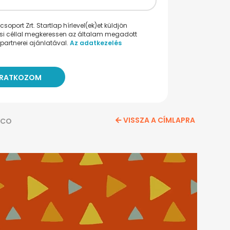
oport Zrt. Startlap hírlevel(ek)et küldjön
ési céllal megkeressen az általam megadott
partnerei ajánlatával.
Az adatkezelés
VISSZA A CÍMLAPRA
SCO