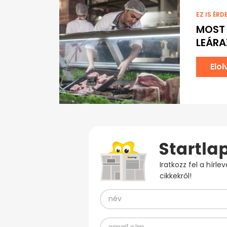
EZ IS ÉRD
MOST 
LEÁRA
Elo
Iratkozz fel a hírl
cikkekről!