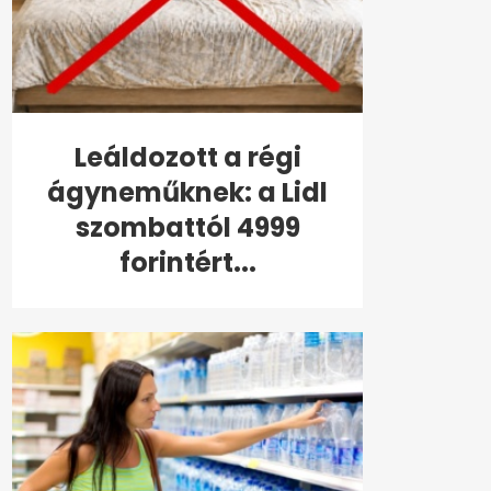
Leáldozott a régi
ágyneműknek: a Lidl
szombattól 4999
forintért...