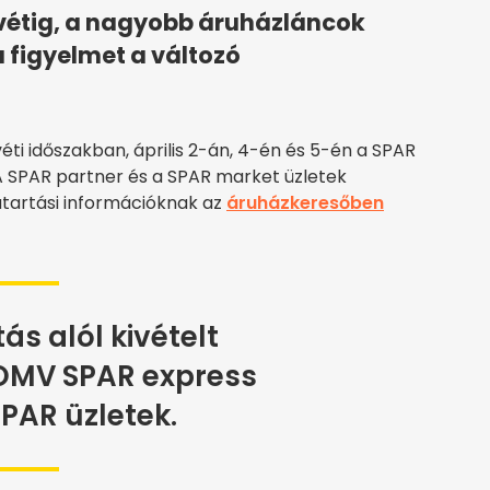
vétig, a nagyobb áruházláncok
 figyelmet a változó
éti időszakban, április 2-án, 4-én és 5-én a SPAR
 A SPAR partner és a SPAR market üzletek
vatartási információknak az
áruházkeresőben
ás alól kivételt
OMV SPAR express
PAR üzletek.