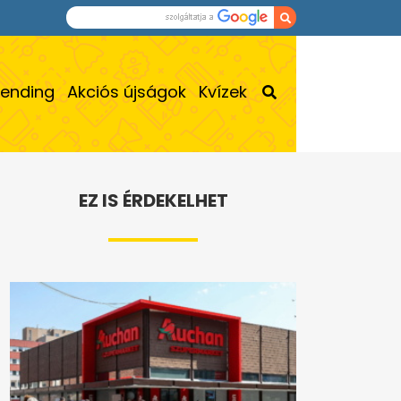
rending
Akciós újságok
Kvízek
EZ IS ÉRDEKELHET