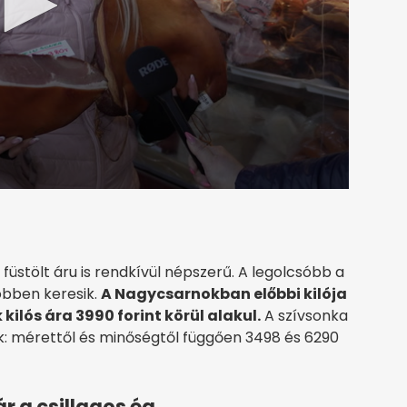
füstölt áru is rendkívül népszerű. A legolcsóbb a
öbben keresik.
A Nagycsarnokban előbbi kilója
kilós ára 3990 forint körül alakul.
A szívsonka
 mérettől és minőségtől függően 3498 és 6290
 a csillagos ég