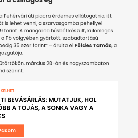
 Fehérvári úti piacra érdemes ellátogatnia, itt
t is lehet venni, a szarvasgomba pehellyel
 forint. A mangalica húsból készült, különleges
k, a Pó völgyében gyártott, szabadtartású
edig 35 ezer forint” – árulta el
Földes Tamás
, a
gazgatója.
sütörtökön, március 28-án és nagyszombaton
d szerint.
EKELHET:
TI BEVÁSÁRLÁS: MUTATJUK, HOL
BB A TOJÁS, A SONKA VAGY A
CS
lvasom