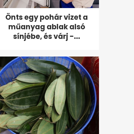
Önts egy pohár vizet a
műanyag ablak alsó
sínjébe, és várj -...