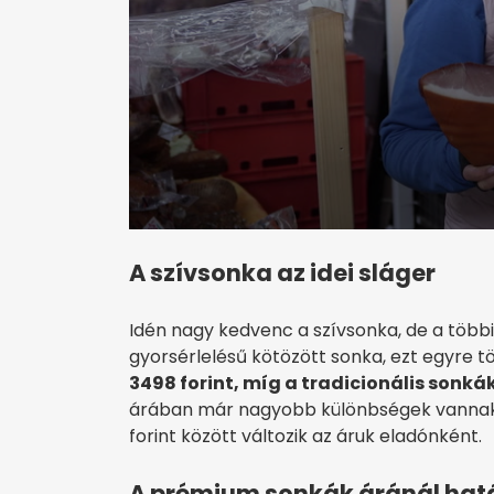
A szívsonka az idei sláger
Idén nagy kedvenc a szívsonka, de a többi 
gyorsérlelésű kötözött sonka, ezt egyre t
3498 forint, míg a tradicionális sonkák 
árában már nagyobb különbségek vannak:
forint között változik az áruk eladónként.
A prémium sonkák áránál határ