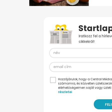
Iratkozz fel a hírl
cikkekről!
Hozzájárulok, hogy a Central Médiacs
számomra, és közvetlen üzletszerz
elérhetőségeimen saját vagy üzleti 
részletei