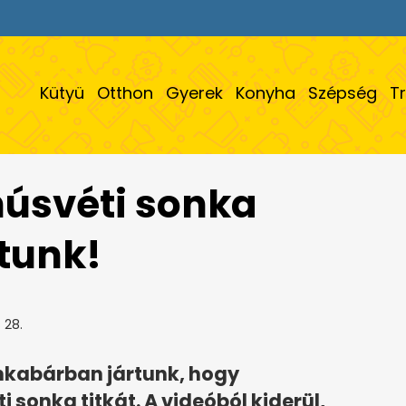
Kütyü
Otthon
Gyerek
Konyha
Szépség
T
húsvéti sonka
rtunk!
 28.
nkabárban jártunk, hogy
 sonka titkát. A videóból kiderül,