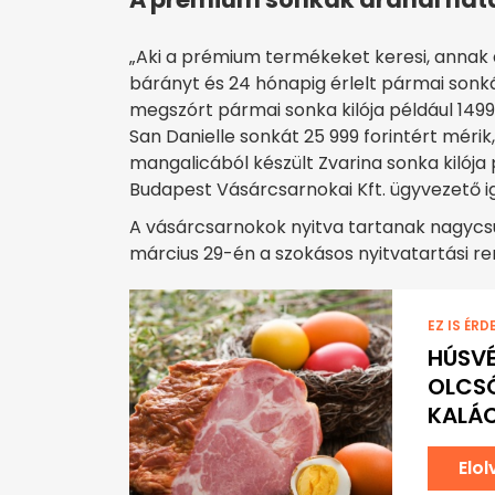
„Aki a prémium termékeket keresi, annak a
bárányt és 24 hónapig érlelt pármai sonká
megszórt pármai sonka kilója például 14999
San Danielle sonkát 25 999 forintért méri
mangalicából készült Zvarina sonka kilója p
Budapest Vásárcsarnokai Kft. ügyvezető i
A vásárcsarnokok nyitva tartanak nagyc
március 29-én a szokásos nyitvatartási ren
EZ IS ÉRD
HÚSVÉ
OLCSÓ
KALÁ
Elo