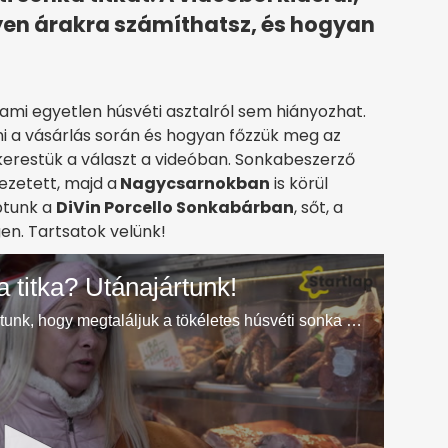
lyen árakra számíthatsz, és hogyan
 ami egyetlen húsvéti asztalról sem hiányozhat.
lni a vásárlás során és hogyan főzzük meg az
erestük a választ a videóban. Sonkabeszerző
ezetett, majd a
Nagycsarnokban
is körül
aptunk a
DiVin Porcello Sonkabárb
a
n
, sőt, a
n. Tartsatok velünk!