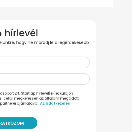
evelünkre, hogy ne maradj le a legérdekesebb
oport Zrt. Startlap hírlevel(ek)et küldjön
ési céllal megkeressen az általam megadott
partnerei ajánlatával.
Az adatkezelés