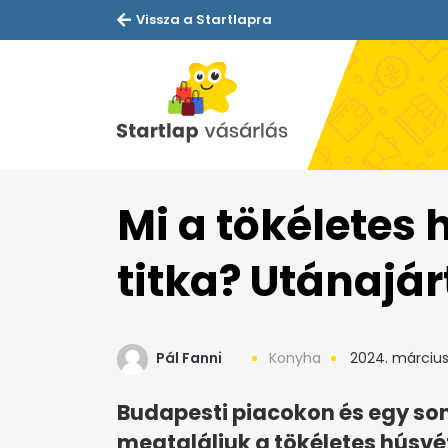
Vissza a Startlapra
Mi a tökéletes 
titka? Utánajá
Pál Fanni
Konyha
2024. március
Budapesti piacokon és egy so
megtaláljuk a tökéletes húsvéti