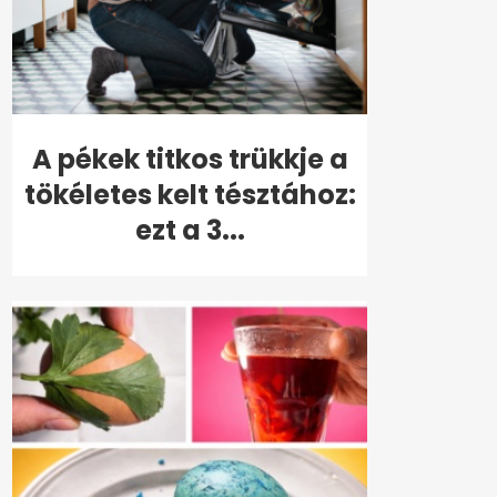
A pékek titkos trükkje a
tökéletes kelt tésztához:
ezt a 3...