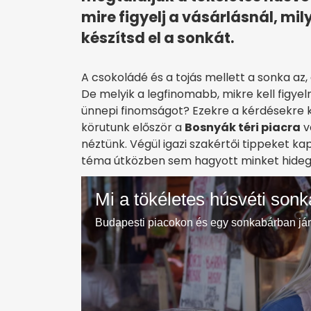
mire figyelj a vásárlásnál, mi
készítsd el a sonkát.
A csokoládé és a tojás mellett a sonka az,
De melyik a legfinomabb, mikre kell figye
ünnepi finomságot? Ezekre a kérdésekre k
körutunk először a
Bosnyák téri piacra
v
néztünk. Végül igazi szakértői tippeket k
téma útközben sem hagyott minket hidege