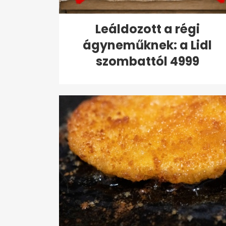
Leáldozott a régi
ágyneműknek: a Lidl
szombattól 4999
forintért...