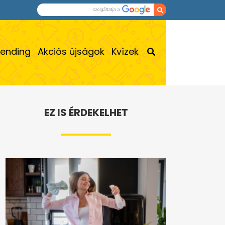
rending
Akciós újságok
Kvízek
EZ IS ÉRDEKELHET