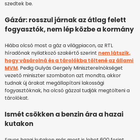
szedtek be.
Gázár: rosszul járnak az átlag felett
fogyasztók, nem lép közbe a kormány
Hiába olcsó most a gáz a világpiacon, az RTL
híradónak nyilatkozó szakértő szerint
nem látszik,
hogy vásárolná és a tárolókba töltené az állami
MVM
. Pedig Gulyás Gergely Miniszterelnökséget
vezető miniszter szombaton azt mondta, akkor
tudnak új árakat megállapítani lakossági
fogyasztóknak, ha olcsó gázzal tudják megtölteni a
tárolókat.
Ismét csökken a benzin ára a hazai
kutakon
Egyes hazai kutakon már most is lehet 600 forint