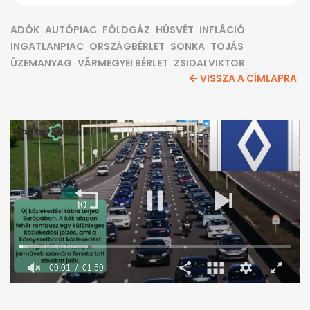
ADÓK
AUTÓPIAC
FÖLDGÁZ
HÚSVÉT
INFLÁCIÓ
INGATLANPIAC
ORSZÁGBÉRLET
SONKA
TOJÁS
ÜZEMANYAG
VÁRMEGYEI BÉRLET
ZSIDAI VIKTOR
VISSZA A CÍMLAPRA
0
seconds
of