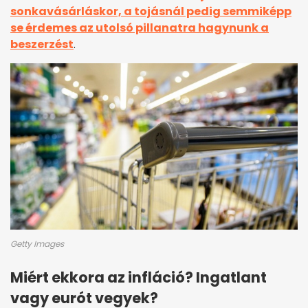
sonkavásárláskor, a tojásnál pedig semmiképp
se érdemes az utolsó pillanatra hagynunk a
beszerzést
.
Getty Images
Miért ekkora az infláció? Ingatlant
vagy eurót vegyek?