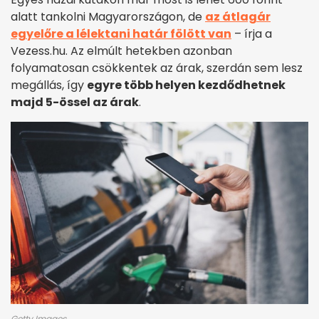
alatt tankolni Magyarországon, de
az átlagár
egyelőre a lélektani határ fölött van
– írja a
Vezess.hu. Az elmúlt hetekben azonban
folyamatosan csökkentek az árak, szerdán sem lesz
megállás, így
egyre több helyen kezdődhetnek
majd 5-össel az árak
.
Getty Images