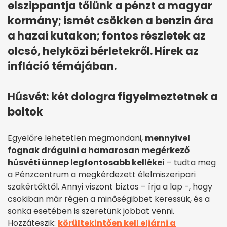
elszippantja tőlünk a pénzt a magyar
kormány; ismét csökken a benzin ára
a hazai kutakon; fontos részletek az
olcsó, helyközi bérletekről. Hírek az
infláció témájában.
Húsvét: két dologra figyelmeztetnek a
boltok
Egyelőre lehetetlen megmondani,
mennyivel
fognak drágulni a hamarosan megérkező
húsvéti ünnep legfontosabb kellékei
– tudta meg
a Pénzcentrum a megkérdezett élelmiszeripari
szakértőktől. Annyi viszont biztos – írja a lap -, hogy
csokiban már régen a minőségibbet keressük, és a
sonka esetében is szeretünk jobbat venni.
Hozzáteszik:
körültekintően kell eljárni a