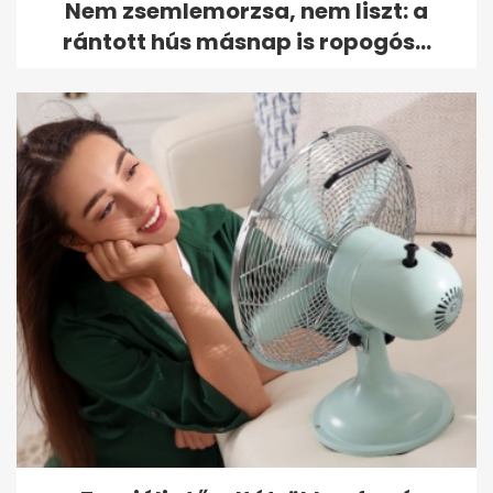
Nem zsemlemorzsa, nem liszt: a
rántott hús másnap is ropogós...