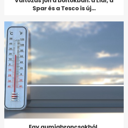
Változás jön a boltokban: a Lidl, a
Spar és a Tesco is új...
Egy gumiabroncsokból,