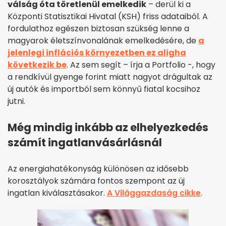
válság óta töretlenül emelkedik
– derül ki a
Központi Statisztikai Hivatal (KSH) friss adataiból. A
fordulathoz egészen biztosan szükség lenne a
magyarok életszínvonalának emelkedésére, de
a
jelenlegi inflációs környezetben ez aligha
következik be
. Az sem segít – írja a Portfolio -, hogy
a rendkívül gyenge forint miatt nagyot drágultak az
új autók és importból sem könnyű fiatal kocsihoz
jutni.
Még mindig inkább az elhelyezkedés
számít ingatlanvásárlásnál
Az energiahatékonyság különösen az idősebb
korosztályok számára fontos szempont az új
ingatlan kiválasztásakor.
A Világgazdaság cikke
.