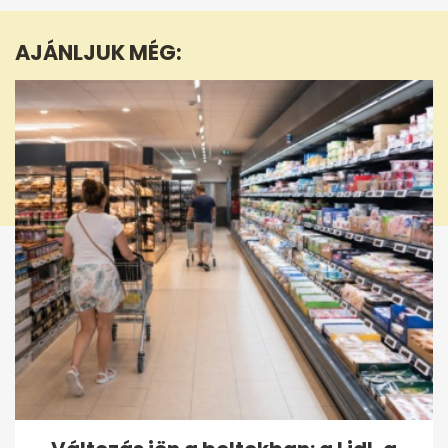
1
minute,
AJÁNLJUK MÉG:
50
seconds