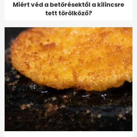
Miért véd a betörésektől a kilincsre
tett törölköző?