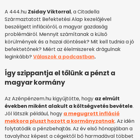
A 444.hu
Zsiday Viktorral
, a Citadella
Származtatott Befektetési Alap kezelőjével
beszélgett inflációról, a magyar gazdaság
problémáiról. Mennyit számítanak a külső
körülmények és a hazai döntések? Mit kell tudnia a jó
befektetőnek? Miért az élelmiszerek drágulnak
leginkább?
Válaszok a podcastban
.
Így szippantja el tőlünk a pénzt a
magyar kormány
Az Azénpénzem.hu kigyűjtötte, hogy
az elmúlt
években miként alakult a költségvetés bevétele
.
Jól látszik például, hogy
a megugrott infláció
mekkora pluszt hozott a kormányzatnak
. Az idén
folytatódik a pénzbehajtás. Az év első hónapjában a
tavalyihoz képest a cégektől bő harmadával többet