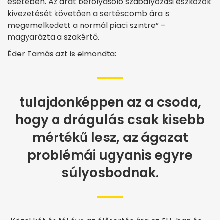
esetében. Az árat befolyásoló szabályozási eszközök
kivezetését követően a sertéscomb ára is
megemelkedett a normál piaci szintre” –
magyarázta a szakértő.
Éder Tamás azt is elmondta:
tulajdonképpen az a csoda,
hogy a drágulás csak kisebb
mértékű lesz, az ágazat
problémái ugyanis egyre
súlyosbodnak.