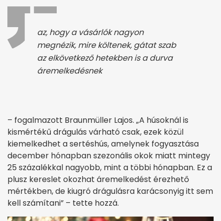
az, hogy a vásárlók nagyon
megnézik, mire költenek, gátat szab
az elkövetkező hetekben is a durva
áremelkedésnek
– fogalmazott Braunmüller Lajos. „A húsoknál is
kismértékű drágulás várható csak, ezek közül
kiemelkedhet a sertéshús, amelynek fogyasztása
december hónapban szezonális okok miatt mintegy
25 százalékkal nagyobb, mint a többi hónapban. Ez a
plusz kereslet okozhat áremelkedést érezhető
mértékben, de kiugró drágulásra karácsonyig itt sem
kell számítani” – tette hozzá.