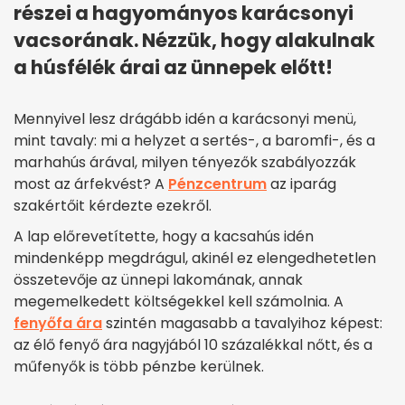
részei a hagyományos karácsonyi
vacsorának. Nézzük, hogy alakulnak
a húsfélék árai az ünnepek előtt!
Mennyivel lesz drágább idén a karácsonyi menü,
mint tavaly: mi a helyzet a sertés-, a baromfi-, és a
marhahús árával, milyen tényezők szabályozzák
most az árfekvést? A
Pénzcentrum
az iparág
szakértőit kérdezte ezekről.
A lap előrevetítette, hogy a kacsahús idén
mindenképp megdrágul, akinél ez elengedhetetlen
összetevője az ünnepi lakomának, annak
megemelkedett költségekkel kell számolnia. A
fenyőfa ára
szintén magasabb a tavalyihoz képest:
az élő fenyő ára nagyjából 10 százalékkal nőtt, és a
műfenyők is több pénzbe kerülnek.