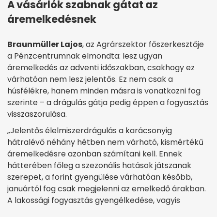
A vásárlók szabnak gátat az
áremelkedésnek
Braunmüller Lajos
, az Agrárszektor főszerkesztője
a Pénzcentrumnak elmondta: lesz ugyan
áremelkedés az adventi időszakban, csakhogy ez
várhatóan nem lesz jelentős. Ez nem csak a
húsfélékre, hanem minden másra is vonatkozni fog
szerinte – a drágulás gátja pedig éppen a fogyasztás
visszaszorulása.
„Jelentős élelmiszerdrágulás a karácsonyig
hátralévő néhány hétben nem várható, kismértékű
áremelkedésre azonban számítani kell. Ennek
hátterében főleg a szezonális hatások játszanak
szerepet, a forint gyengülése várhatóan később,
januártól fog csak megjelenni az emelkedő árakban.
A lakossági fogyasztás gyengélkedése, vagyis