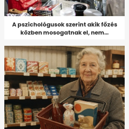
A pszichológusok szerint akik főzés
közben mosogatnak el, nem...