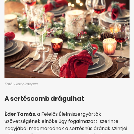
Fotó: Getty Images
A sertéscomb drágulhat
Éder Tamás
, a Felelős Élelmiszergyártók
Szövetségének elnöke úgy fogalmazott: szerinte
nagyjából megmaradnak a sertéshús árának szintjei