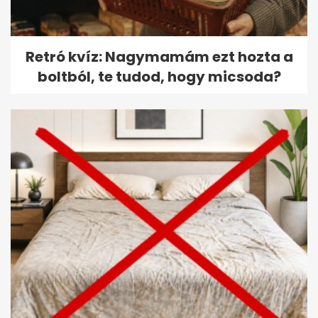
Retró kvíz: Nagymamám ezt hozta a
boltból, te tudod, hogy micsoda?