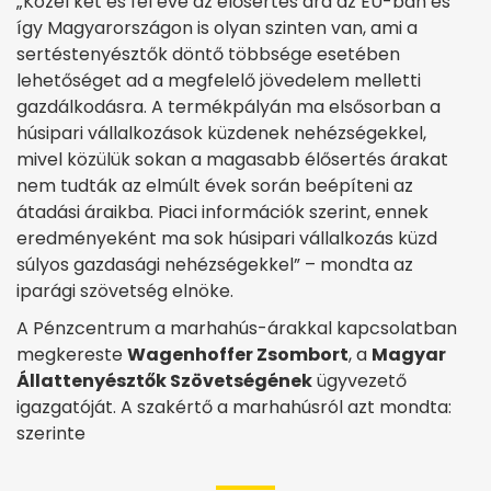
„Közel két és fél éve az élősertés ára az EU-ban és
így Magyarországon is olyan szinten van, ami a
sertéstenyésztők döntő többsége esetében
lehetőséget ad a megfelelő jövedelem melletti
gazdálkodásra. A termékpályán ma elsősorban a
húsipari vállalkozások küzdenek nehézségekkel,
mivel közülük sokan a magasabb élősertés árakat
nem tudták az elmúlt évek során beépíteni az
átadási áraikba. Piaci információk szerint, ennek
eredményeként ma sok húsipari vállalkozás küzd
súlyos gazdasági nehézségekkel” – mondta az
iparági szövetség elnöke.
A Pénzcentrum a marhahús-árakkal kapcsolatban
megkereste
Wagenhoffer Zsombort
, a
Magyar
Állattenyésztők Szövetségének
ügyvezető
igazgatóját. A szakértő a marhahúsról azt mondta:
szerinte