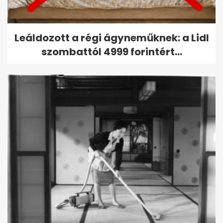
Leáldozott a régi ágyneműknek: a Lidl
szombattól 4999 forintért...