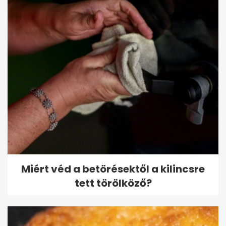
Miért véd a betörésektől a kilincsre
tett törölköző?