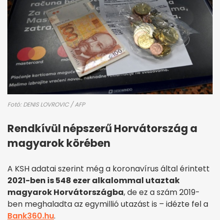
Fotó: DENIS LOVROVIC / AFP
Rendkívül népszerű Horvátország a
magyarok körében
A KSH adatai szerint még a koronavírus által érintett
2021-ben is 548 ezer alkalommal utaztak
magyarok Horvátországba
, de ez a szám 2019-
ben meghaladta az egymillió utazást is – idézte fel a
Bank360.hu
.