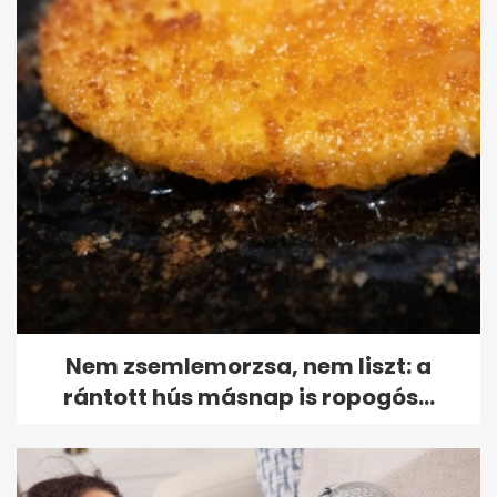
Nem zsemlemorzsa, nem liszt: a
rántott hús másnap is ropogós...