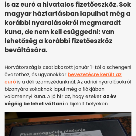
is az euró a hivatalos fizetőeszköz. Sok
magyar háztartásban lapulhat még a
korábbi nyaralásokról megmaradt
kuna, de nem kell csüggedni: van
lehetőség a korábbi fizetőeszköz
beváltására.
Horvátország is csatlakozott január 1-től a schengeni
övezethez, és ugyanekkor
bevezetésre került az
euró
is a déli szomszédunknál. Az adriai nyaralásokról
bizonyára sokaknak lapul még a fiókjában
valamennyi kuna. A jó hír az, hogy ezeket
az év
végéig be lehet váltani
a kijelölt helyeken.