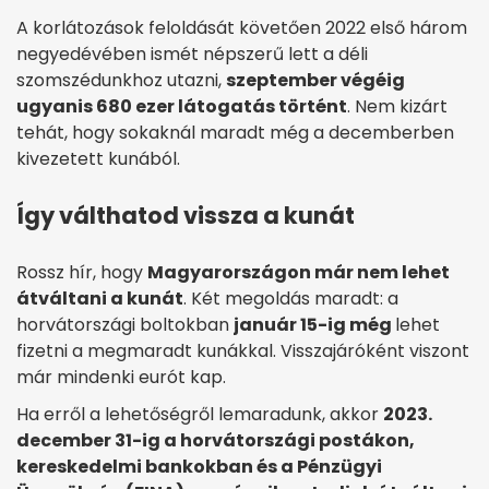
A korlátozások feloldását követően 2022 első három
negyedévében ismét népszerű lett a déli
szomszédunkhoz utazni,
szeptember végéig
ugyanis 680 ezer látogatás történt
. Nem kizárt
tehát, hogy sokaknál maradt még a decemberben
kivezetett kunából.
Így válthatod vissza a kunát
Rossz hír, hogy
Magyarországon már nem lehet
átváltani a kunát
. Két megoldás maradt: a
horvátországi boltokban
január 15-ig még
lehet
fizetni a megmaradt kunákkal. Visszajáróként viszont
már mindenki eurót kap.
Ha erről a lehetőségről lemaradunk, akkor
2023.
december 31-ig a horvátországi postákon,
kereskedelmi bankokban és a Pénzügyi