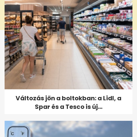
Változás jön a boltokban: a Lidl, a
Spar és a Tesco is új...