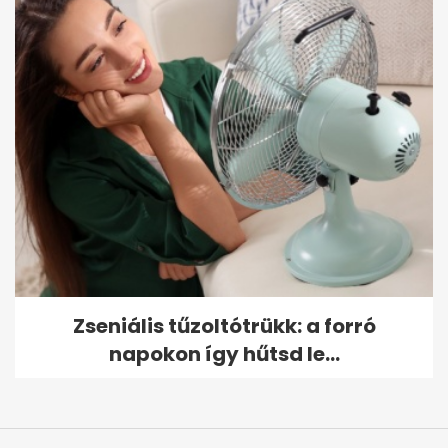
Zseniális tűzoltótrükk: a forró
napokon így hűtsd le...