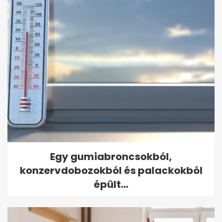
Egy gumiabroncsokból,
konzervdobozokból és palackokból
épült...