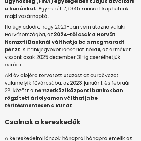
Ügynökség (FINA) egységeiben tudjuk átváltani
a kunánkat
. Egy eurót 7,5345 kunáért kaphatunk
majd vasárnaptól.
Ha úgy adódik, hogy 2023-ban sem utazna valaki
Horvátországba, az
2024-től csak a Horvát
Nemzeti Banknál válthatja be a megmaradt
pénzt
. A bankjegyeket időkorlát nélkül, az érméket
viszont csak 2025 december 31-ig cserélhetjük
euróra.
Aki év elejére tervezett utazást az euroövezet
valamelyik fővárosába, az 2023. január 1. és február
28. között a
nemzetközi központi bankokban
rögzített árfolyamon válthatja be
térítésmentesen a kunát
.
Csalnak a kereskedők
A kereskedelmi láncok hónapról hónapra emelik az