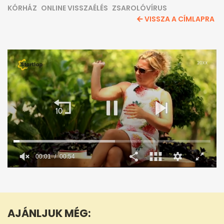
KÓRHÁZ
ONLINE VISSZAÉLÉS
ZSAROLÓVÍRUS
VISSZA A CÍMLAPRA
00:02
00:54
0
seconds
of
54
seconds
AJÁNLJUK MÉG: