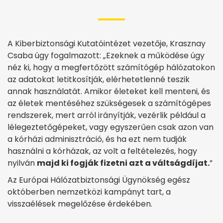
A Kiberbiztonsági Kutatóintézet vezetője, Krasznay
Csaba úgy fogalmazott: „Ezeknek a működése úgy
néz ki, hogy a megfertőzött számítógép hálózatokon
az adatokat letitkosítják, elérhetetlenné teszik
annak használatát. Amikor életeket kell menteni, és
az életek mentéséhez szükségesek a számítógépes
rendszerek, mert arról irányítják, vezérlik például a
lélegeztetőgépeket, vagy egyszerűen csak azon van
a kórházi adminisztráció, és ha ezt nem tudják
használni a kórházak, az volt a feltételezés, hogy
nyilván
majd ki fogják fizetni azt a váltságdíjat.
”
Az Európai Hálózatbiztonsági Ügynökség egész
októberben nemzetközi kampányt tart, a
visszaélések megelőzése érdekében.