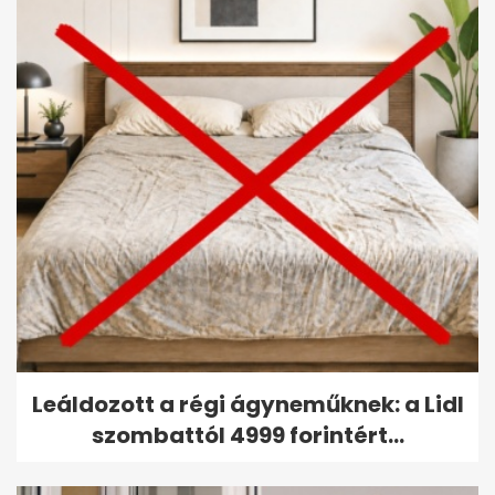
Leáldozott a régi ágyneműknek: a Lidl
szombattól 4999 forintért...