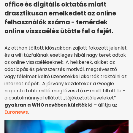
office és digitális oktatás miatt
drasztikusan emelkedett az online
felhasználók száma - temérdek
online visszaélés ütötte fel a fejét.
Az otthon töltött időszakban zajlott fokozott jelenlét,
és a wifi tűzfalának esetleges hibái nagy teret adtak
az online visszaéléseknek. A hekkerek, akiket az
adatlopás és pénzszerzés motivál, megtévesztő
vagy félelmet keltő üzenetekkel akarták traktálni az
internet népét. A járvány kezdetekor a Google
naponta több millió megtévesztő e-mailt tiltott le –
a csatolmánnyal ellátott „tájékoztatóleveleket”
gyakran a WHO nevében küldték ki
– állítja az
Euronews
.