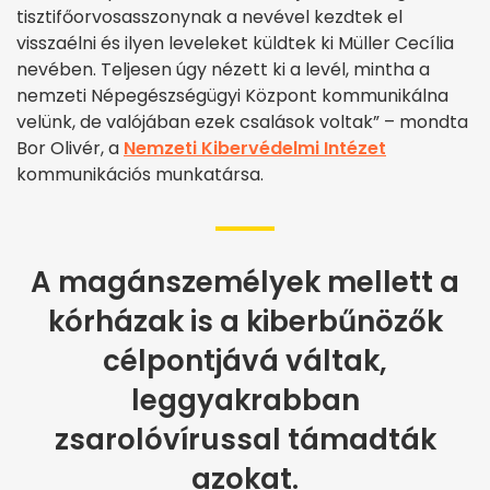
tisztifőorvosasszonynak a nevével kezdtek el
visszaélni és ilyen leveleket küldtek ki Müller Cecília
nevében. Teljesen úgy nézett ki a levél, mintha a
nemzeti Népegészségügyi Központ kommunikálna
velünk, de valójában ezek csalások voltak” – mondta
Bor Olivér, a
Nemzeti Kibervédelmi Intézet
kommunikációs munkatársa.
A magánszemélyek mellett a
kórházak is a kiberbűnözők
célpontjává váltak,
leggyakrabban
zsarolóvírussal támadták
azokat.