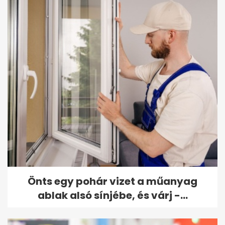
Önts egy pohár vizet a műanyag
ablak alsó sínjébe, és várj -...