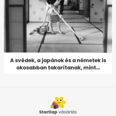
A svédek, a japánok és a németek is
okosabban takarítanak, mint...