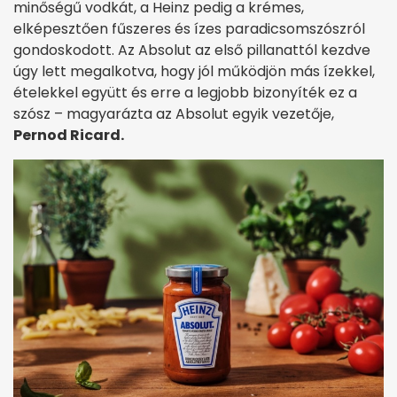
minőségű vodkát, a Heinz pedig a krémes,
elképesztően fűszeres és ízes paradicsomszószról
gondoskodott. Az Absolut az első pillanattól kezdve
úgy lett megalkotva, hogy jól működjön más ízekkel,
ételekkel együtt és erre a legjobb bizonyíték ez a
szósz – magyarázta az Absolut egyik vezetője,
Pernod Ricard.