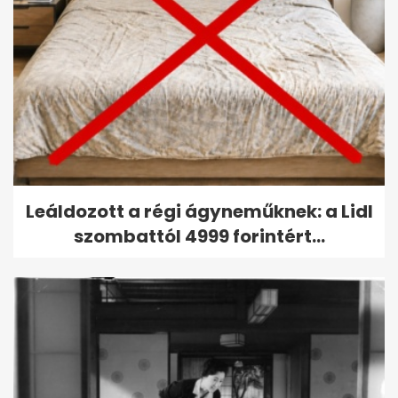
Leáldozott a régi ágyneműknek: a Lidl
szombattól 4999 forintért...