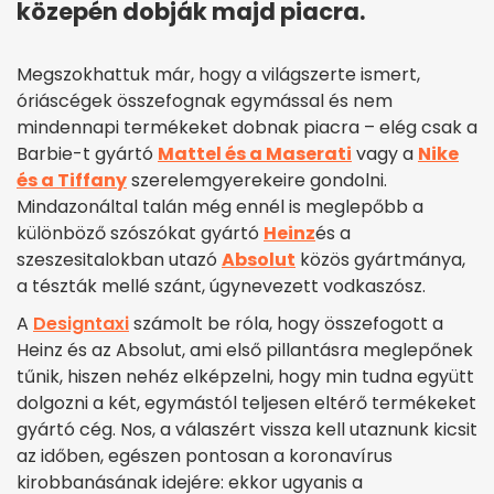
közepén dobják majd piacra.
Megszokhattuk már, hogy a világszerte ismert,
óriáscégek összefognak egymással és nem
mindennapi termékeket dobnak piacra – elég csak a
Barbie-t gyártó
Mattel és a Maserati
vagy a
Nike
és a Tiffany
szerelemgyerekeire gondolni.
Mindazonáltal talán még ennél is meglepőbb a
különböző szószókat gyártó
Heinz
és a
szeszesitalokban utazó
Absolut
közös gyártmánya,
a tészták mellé szánt, úgynevezett vodkaszósz.
A
Designtaxi
számolt be róla, hogy összefogott a
Heinz és az Absolut, ami első pillantásra meglepőnek
tűnik, hiszen nehéz elképzelni, hogy min tudna együtt
dolgozni a két, egymástól teljesen eltérő termékeket
gyártó cég. Nos, a válaszért vissza kell utaznunk kicsit
az időben, egészen pontosan a koronavírus
kirobbanásának idejére: ekkor ugyanis a