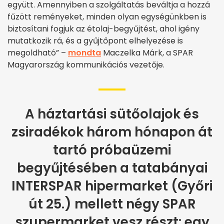
együtt. Amennyiben a szolgáltatás beváltja a hozzá
fűzött reményeket, minden olyan egységünkben is
biztosítani fogjuk az étolaj-begyűjtést, ahol igény
mutatkozik rá, és a gyűjtőpont elhelyezése is
megoldható” –
mondta
Maczelka Márk, a SPAR
Magyarország kommunikációs vezetője.
A háztartási sütőolajok és
zsiradékok három hónapon át
tartó próbaüzemi
begyűjtésében a tatabányai
INTERSPAR hipermarket (Győri
út 25.) mellett négy SPAR
szupermarket vesz részt: egy