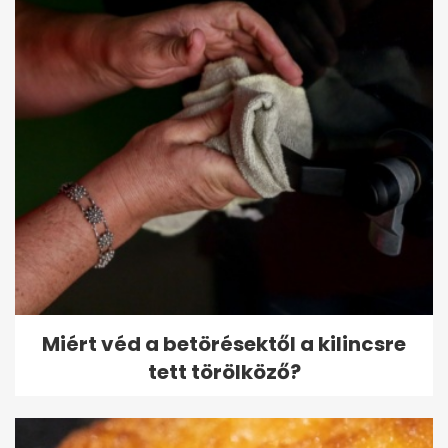
Miért véd a betörésektől a kilincsre
tett törölköző?