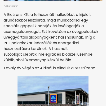
Fotó: Spar
A Biotrans Kft. a felhasznált hulladékot a kijelölt
áruházakból elszállítja, majd munkatársai egy
speciális géppel kibontják és leválogatják a
csomagolóanyagot. Ezt követően az üvegpalackok
üveggyártási alapanyagként hasznosulnak, míg a
PET palackokat ledarálják és energetikai
hasznosításra kerülnek. A használt
sütőolajat ülepítik, melegítik és biodízel üzembe
küldik, ahol üzemanyag készül belőle.
Tavaly év végén az Aldinál is elindult a tesztüzem: