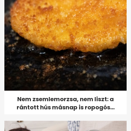
Nem zsemlemorzsa, nem liszt: a
rántott hús másnap is ropogós...