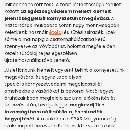
mindennapokért tesz. A több létfontosságú terület
között
az egészségvédelem mellett kiemelt
jelentőséggel bír környezetünk megóvása
. A
háztartások működése során nagy mennyiségben
keletkezik használt
étolaj
és sütési zsiradék. Ezek
zöme a mai napig a csatornahálózatba kerül,
szennyezve az ivóvízbázist, holott a megfelelően
kezelt sütőolaj teljes egészében
újrafelhasználhatóvá tehető.
„Üzletláncunk kiemelt ügyként tekint a környezetünk
megóvására, és egyre több olyan
speciális környezetvédelmi megoldással él,
amelyekbe a vásárlókat is bevonja. Mától egyes
áruházainkban megfelelő szakmai előkészítés és
tervezés után, tesztjelleggel
megkezdjük a
lakossági használt sütőolaj és zsiradék
begyűjtését
. A munkában a SPAR Magyarország
szakmai partnerével, a Biotrans Kft.-vel működik