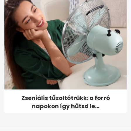
Zseniális tűzoltótrükk: a forró
napokon így hűtsd le...