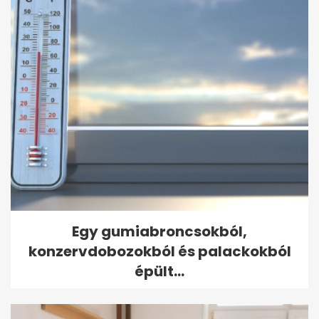
Egy gumiabroncsokból,
konzervdobozokból és palackokból
épült...