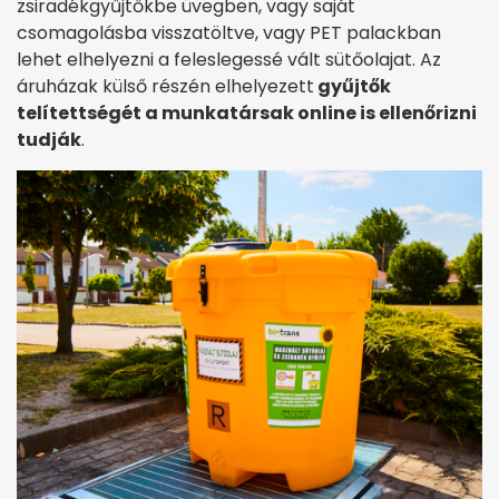
zsiradékgyűjtőkbe üvegben, vagy saját
csomagolásba visszatöltve, vagy PET palackban
lehet elhelyezni a feleslegessé vált sütőolajat. Az
áruházak külső részén elhelyezett
gyűjtők
telítettségét a munkatársak online is ellenőrizni
tudják
.