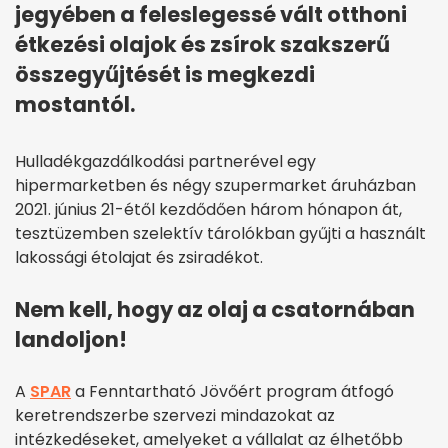
jegyében a feleslegessé vált otthoni
étkezési olajok és zsírok szakszerű
összegyűjtését is megkezdi
mostantól.
Hulladékgazdálkodási partnerével egy
hipermarketben és négy szupermarket áruházban
2021. június 21-étől kezdődően három hónapon át,
tesztüzemben szelektív tárolókban gyűjti a használt
lakossági étolajat és zsiradékot.
Nem kell, hogy az olaj a csatornában
landoljon!
A
SPAR
a Fenntartható Jövőért program átfogó
keretrendszerbe szervezi mindazokat az
intézkedéseket, amelyeket a vállalat az élhetőbb