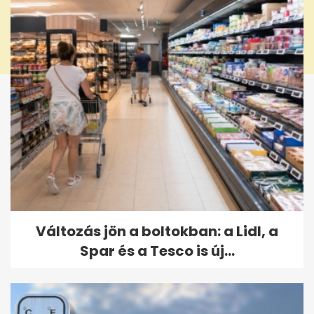
Változás jön a boltokban: a Lidl, a
Spar és a Tesco is új...