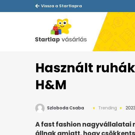
Vissza a Startlapra
Használt ruháka
H&M
Szloboda Csaba
Trending
2023
A fast fashion nagyvállalata
állnak amiatt, hogy csökkent