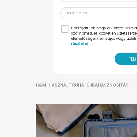
Hozzájárulok, hogy a Central Médiacs
számomra, és közvetlen üzletszerz
elérhetőségeimen saját vagy üzleti 
részletei
H&M
HASZNÁLT RUHA
ÚJRAHASZNOSÍTÁS