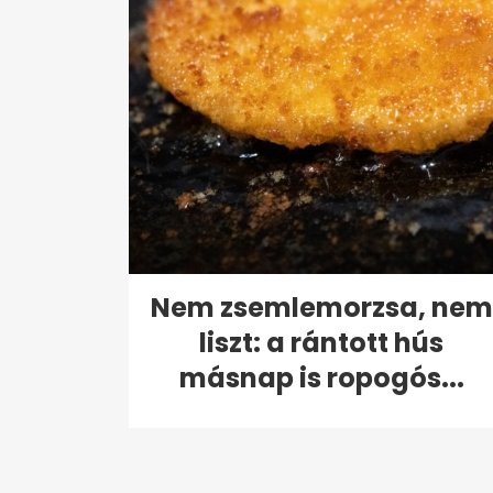
Nem zsemlemorzsa, nem
liszt: a rántott hús
másnap is ropogós...