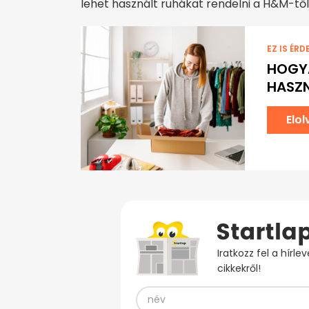
lehet használt ruhákat rendelni a H&M-től
EZ IS ÉRD
HOGYA
HASZN
Elo
Iratkozz fel a hírl
cikkekről!