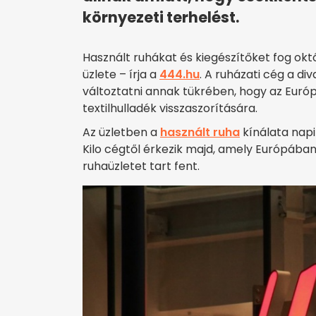
környezeti terhelést.
Használt ruhákat és kiegészítőket fog okt
üzlete – írja a
444.hu
. A ruházati cég a di
változtatni annak tükrében, hogy az Európ
textilhulladék visszaszorítására.
Az üzletben a
használt ruha
kínálata napi 
Kilo cégtől érkezik majd, amely Európában
ruhaüzletet tart fent.