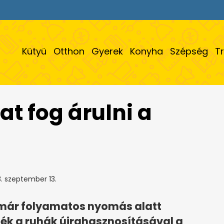
Kütyü
Otthon
Gyerek
Konyha
Szépség
T
t fog árulni a
. szeptember 13.
i már folyamatos nyomás alatt
sék a ruhák újrahasznosításával a