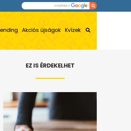
rending
Akciós újságok
Kvízek
EZ IS ÉRDEKELHET