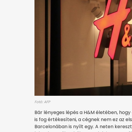
Fotó: AFP
Bár lényeges lépés a H&M életében, hogy 
is fog értékesíteni, a cégnek nem ez az els
Barcelonában is nyílt egy. A neten keres