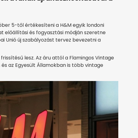
óber 5-től értékesíteni a H&M egyik londoni
vat előállítási és fogyasztási módján szeretne
ai Unió új szabályozást tervez bevezetni a
frissítésű lesz. Az áru attól a Flamingos Vintage
 és az Egyesült Államokban is több vintage