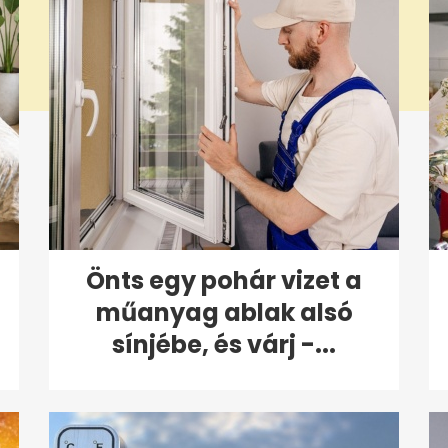
Önts egy pohár vizet a
műanyag ablak alsó
sínjébe, és várj -...