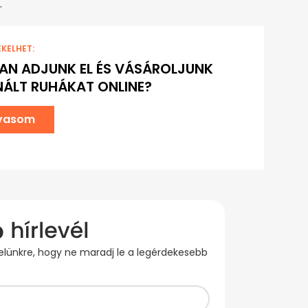
.
EKELHET:
N ADJUNK EL ÉS VÁSÁROLJUNK
ÁLT RUHÁKAT ONLINE?
lvasom
evelünkre, hogy ne maradj le a legérdekesebb