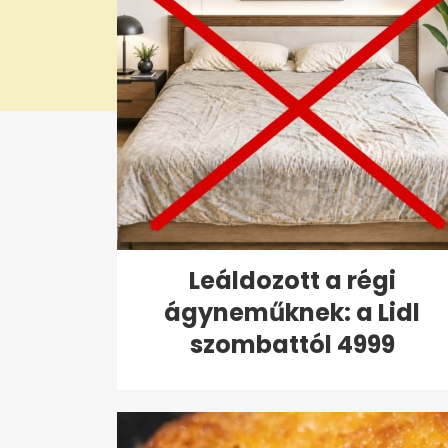
Leáldozott a régi
ágyneműknek: a Lidl
szombattól 4999
forintért...