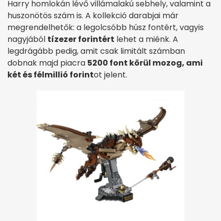
Harry homlokán lévő villámalakú sebhely, valamint a
huszonötös szám is. A kollekció darabjai már
megrendelhetők: a legolcsóbb húsz fontért, vagyis
nagyjából
tízezer forintért
lehet a miénk. A
legdrágább pedig, amit csak limitált számban
dobnak majd piacra
5200 font körül mozog, ami
két és félmillió forint
ot jelent.