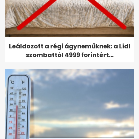
Leáldozott a régi ágyneműknek: a Lidl
szombattól 4999 forintért...