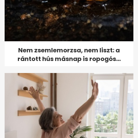
Nem zsemlemorzsa, nem liszt: a
rántott hús másnap is ropogós...