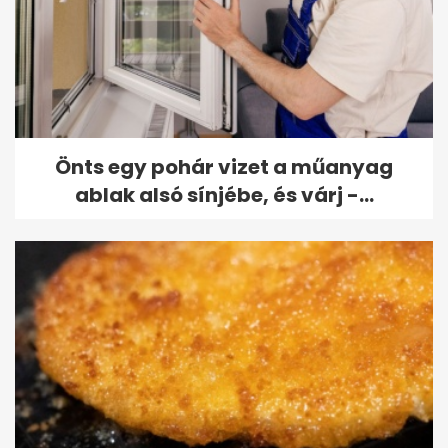
Önts egy pohár vizet a műanyag
ablak alsó sínjébe, és várj -...