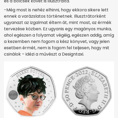
és a bölcsek kövét is illusztrálta.
-Még most is nehéz elhinni, hogy ekkora sikere lett
ennek a varázslatos történetnek. Illusztrátorként
ugyanazt az izgalmat éltem át, mint most, az érmék
tervezése közben. Ez ugyanis egy magányos munka,
ahol egészen a folyamat végéig, egészen addig, amíg
a kezemben nem fogom a kész könyvet, vagy jelen
esetben érmét, nem is fogom fel teljesen, hogy mit
csinálok – idézi a művészt a Designtaxi.