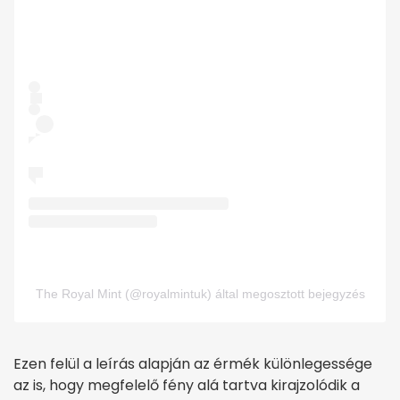
The Royal Mint (@royalmintuk) által megosztott bejegyzés
Ezen felül a leírás alapján az érmék különlegessége
az is, hogy megfelelő fény alá tartva kirajzolódik a