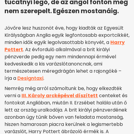
tucatnyi legó, de az angol fonton még
nem szerepelt. Egészen mostanáig.
Jövőre lesz huszonöt éve, hogy kiadták az Egyesült
Királyságban Anglia egyik legfontosabb exportcikkét,
minden idők egyik legolvasottabb könyvét, a
Harry
Pottert
. Az évforduló alkalmával a brit királyi
pénzverde pedig egy nem mindennapi érmével
kedveskedik a kis varázslótanoncnak, ami
természetesen méregdrágán lehet a rajongóké –
írja a
Designtaxi
.
Nemrég még arról számoltunk be, hogy elkezdték
verni a
III. Károly arcképével díszített
centeket és
fontokat Angliában, miután II. Erzsébet halála után ő
lett az ország uralkodója. A brit királyi pénzverdének
azonban úgy tűnik bőven van feladata mostanság,
hiszen hamarosan piacra kerülnek a legismertebb
varázslót, Harry Pottert ábrázoló érmék is. A