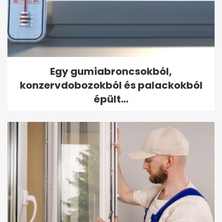
Egy gumiabroncsokból,
konzervdobozokból és palackokból
épült...