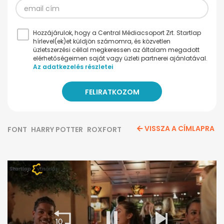
Hozzájárulok, hogy a Central Médiacsoport Zrt. Startlap
hírlevel(ek)et küldjön számomra, és közvetlen
üzletszerzési céllal megkeressen az általam megadott
elérhetőségeimen saját vagy üzleti partnerei ajánlatával.
Az adatkezelés részletei
VISSZA A CÍMLAPRA
FONT
HARRY POTTER
ROXFORT