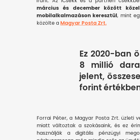
iránt. Az iCsekk és a partneri csekkb
március és december között közel
mobilalkalmazáson keresztül
, mint e
közölte a
Magyar Posta Zrt.
Ez 2020-ban ö
8 millió dara
jelent, összes
forint értékben
Forrai Péter, a Magyar Posta Zrt. üzleti
miatt változtak a szokásaink, és ez ér
használják a digitális pénzügyi meg