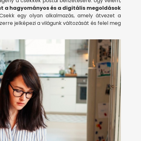
gény a csekkek postai befizetésére. Úgy vélem,
st a hagyományos és a digitális megoldások
iCsekk egy olyan alkalmazás, amely átvezet a
yszerre jelképezi a világunk változását és felel meg