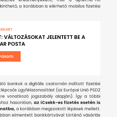
kinthető, a korábban is elérhető mobilos fizetési
EKELHET:
T: VÁLTOZÁSOKAT JELENTETT BE A
AR POSTA
lvasom
tó bankok a digitális csatornán indított fizetési
lépcsős ügyfélazonosítást (az Európai Unió PSD2
tésre vonatkozó jogszabály alapján). Így a többi
shoz hasonlóan,
az iCsekk-es fizetés esetén is
amatba,
a korábban megszokott lépések mellett.
rábban elmentett bankkártyával történő vásárlás