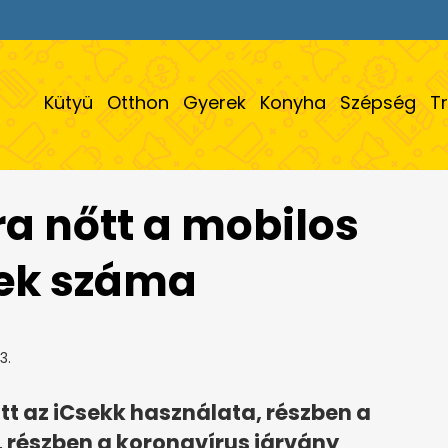
Kütyü
Otthon
Gyerek
Konyha
Szépség
T
a nőtt a mobilos
sek száma
3.
t az iCsekk használata, részben a
 részben a koronavírus járvány