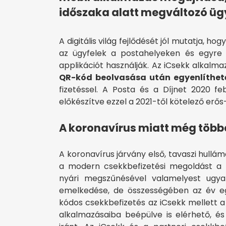
időszaka alatt megváltozó üg
A digitális világ fejlődését jól mutatja, h
az ügyfelek a postahelyeken és egyre 
applikációt használják. Az iCsekk alkalma
QR-kód beolvasása után egyenlíthető
fizetéssel. A Posta és a Díjnet 2020 f
előkészítve ezzel a 2021-től kötelező erős-ü
A koronavírus miatt még többe
A koronavírus járvány első, tavaszi hullá
a modern csekkbefizetési megoldást a p
nyári megszűnésével valamelyest ugya
emelkedése, de összességében az év eg
kódos csekkbefizetés az iCsekk mellett 
alkalmazásaiba beépülve is elérhető, é