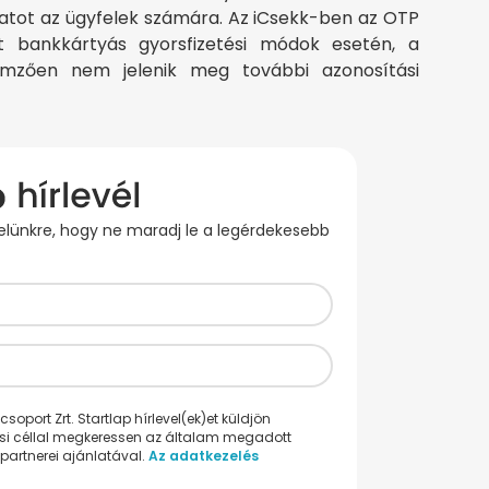
amatot az ügyfelek számára. Az iCsekk-ben az OTP
rált bankkártyás gyorsfizetési módok esetén, a
lemzően nem jelenik meg további azonosítási
evelünkre, hogy ne maradj le a legérdekesebb
oport Zrt. Startlap hírlevel(ek)et küldjön
ési céllal megkeressen az általam megadott
partnerei ajánlatával.
Az adatkezelés