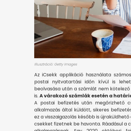
Illusztráció: Getty Images
Az iCsekk applikáció használata számos 
postai nyitvatartási időn kívül is le
beolvasása után a számlát nem kötelező k
is.
A várakozó számlák esetén a határidő
A postai befizetés után megőrizhető c
alkalmazás által küldött, sikeres befizet
ez a visszaigazolás később is újraküldhető
csekket fizetnek be havonta. Ráadásul a cs
alkalmazásnak. Egy 2020 októberi fej