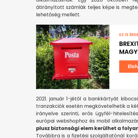
átirányított számlák teljes képe is megte
lehetőség mellett.
EZ IS ÉRD
BREXI
MAGY
Elo
2021. január 1-jétől a bankkártyát kibocsá
tranzakciók esetén megkövetelhetik a két
irányelve szerinti, erős ügyfél-hitelesí
európai webshophoz és mobil alkalmazá
plusz biztonsági elem kerülhet a foly
Továbbra is a fizetési szolgáltatónál ko