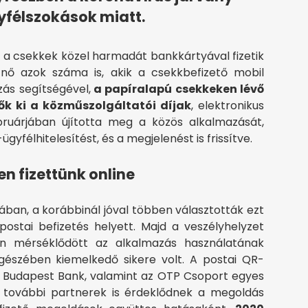
yfélszokások miatt.
ogy a csekkek közel harmadát bankkártyával fizetik
nő azok száma is, akik a csekkbefizető mobil
zás segítségével,
a papíralapú csekkeken lévő
k ki a közműszolgáltatói díjak
, elektronikus
ebruárjában újította meg a közös alkalmazását,
gyfélhitelesítést, és a megjelenést is frissítve.
n fizettünk online
mában, a korábbinál jóval többen választották ezt
ostai befizetés helyett. Majd a veszélyhelyzet
n mérséklődött az alkalmazás használatának
észében kiemelkedő sikere volt. A postai QR-
a Budapest Bank, valamint az OTP Csoport egyes
s további partnerek is érdeklődnek a megoldás