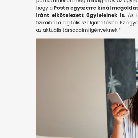
párhuzamosan még mindig erős az ügyféli
hogy a
Posta egyszerre kínál megoldá
iránt elkötelezett ügyfeleinek is
. Az 
fizikaiból a digitális szolgáltatásba. Ez eg
az aktuális társadalmi igényeknek.”