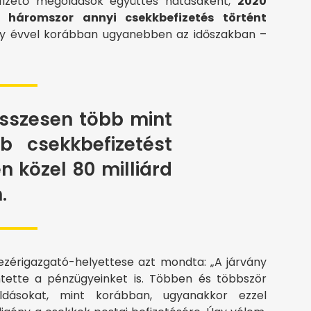
efizető megoldások együttes hatásaként,
2020
 háromszor annyi csekkbefizetés történt
gy évvel korábban ugyanebben az időszakban –
sszesen több mint
b csekkbefizetést
en közel 80 milliárd
.
 vezérigazgató-helyettese azt mondta: „A járvány
intette a pénzügyeinket is. Többen és többször
oldásokat, mint korábban, ugyanakkor ezzel