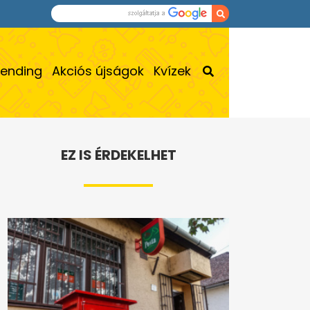
rending
Akciós újságok
Kvízek
EZ IS ÉRDEKELHET