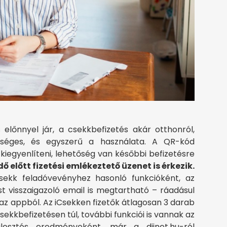
előnnyel jár, a csekkbefizetés akár otthonról,
hetséges, és egyszerű a használata. A QR-kód
iegyenlíteni, lehetőség van későbbi befizetésre
 előtt fizetési emlékeztető üzenet is érkezik.
sekk feladóvevényhez hasonló funkcióként, az
ést visszaigazoló email is megtartható – ráadásul
 az appból. Az iCsekken fizetők átlagosan 3 darab
ekkbefizetésen túl, további funkciói is vannak az
lesztés eredményeként, már a dijnet.hu-ról