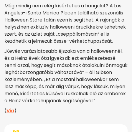
Még mindig nem elég kísérteties a hangulat? A Los
Angeles-i Santa Monica Placen található szezonális
Halloween Store talán ezen is segíthet. A rajongók a
helyszínen exkluzív halloweeni árucikkekre tehetnek
szert, és az üzlet saját „cseppállomásain” el is
kezdhetik a jelmezük össze-vérketchupozását.
„Kevés varázslatosabb éjszaka van a halloweennél,
és a Heinz évek óta igyekszik ezt emlékezetessé
tenni azzal, hogy segít másoknak átalakulni önmaguk
leghátborzongatóbb változatává” – áll Gibson
közleményében. „Ez a mostani halloweenkor sem
lesz másképp, és már alig várjuk, hogy lássuk, milyen
menő, kísérteties külsővel rukkolnak elő az emberek
a Heinz vérketchupjának segítségével.”
(
Via
)