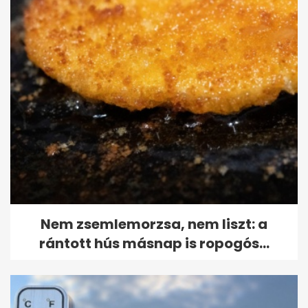
Nem zsemlemorzsa, nem liszt: a
rántott hús másnap is ropogós...