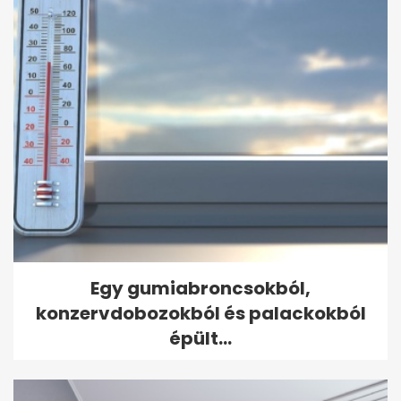
Egy gumiabroncsokból,
konzervdobozokból és palackokból
épült...