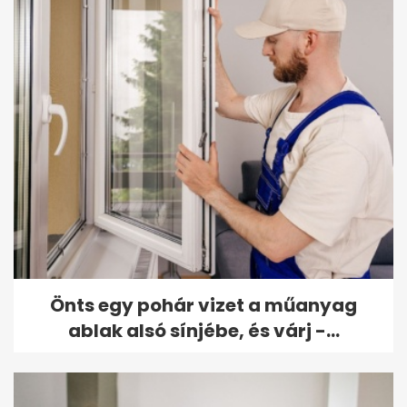
Önts egy pohár vizet a műanyag
ablak alsó sínjébe, és várj -...