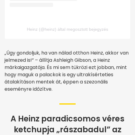
Heinz (@heinz) által megosztott bejegyzés
„Úgy gondoljuk, ha van nálad otthon Heinz, akkor van
jelmezed is!” – állítja Ashleigh Gibson, a Heinz
márkaigazgatója. És mi sem tükrözi ezt jobban, mint
hogy maguk a palackok is egy ultrakísérteties
átalakításon mentek át, éppen a szezonális
eseményre időzítve.
A Heinz paradicsomos véres
ketchupja „rászabadul” az