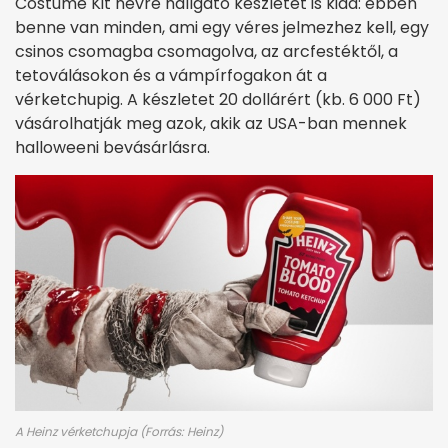
Costume Kit névre hallgató készletet is kiad: ebben
benne van minden, ami egy véres jelmezhez kell, egy
csinos csomagba csomagolva, az arcfestéktől, a
tetoválásokon és a vámpírfogakon át a
vérketchupig. A készletet 20 dollárért (kb. 6 000 Ft)
vásárolhatják meg azok, akik az USA-ban mennek
halloweeni bevásárlásra.
A Heinz vérketchupja (Forrás: Heinz)