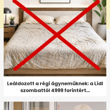
Leáldozott a régi ágyneműknek: a Lidl
szombattól 4999 forintért...