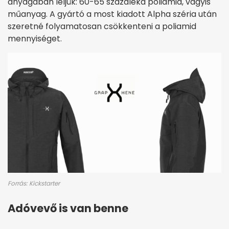
anyagában leljük: 60-65 százaléka poliamid, vagyis
műanyag. A gyártó a most kiadott Alpha széria után
szeretné folyamatosan csökkenteni a poliamid
mennyiséget.
Forrás: Kickstarter
Adóvevő is van benne