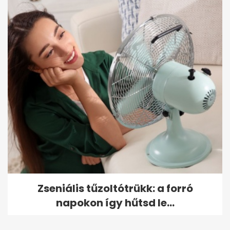
Zseniális tűzoltótrükk: a forró
napokon így hűtsd le...