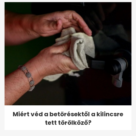
Miért véd a betörésektől a kilincsre
tett törölköző?