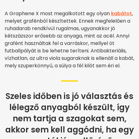
A Graphene X most megalkotott egy olyan
kabátot
,
melyet grafénból készítettek. Ennek megfelelően a
ruhadarab rendkívül rugalmas, ugyanakkor jó
kétszázszor erősebb az anyaga, mint az acél. Annyi
grafént használtak fel a varráskor, mellyel öt
futballpályát is be lehetne teríteni. Antibakteriális,
vízhatlan, az ultra viola sugaraknak is ellenáll a kabát,
mely szuperkönnyű, a súlya a fél kilót sem éri el.
Szeles időben is jó választás és
lélegző anyagból készült, így
nem tartja a szagokat sem,
akkor sem kell aggódni, ha egy