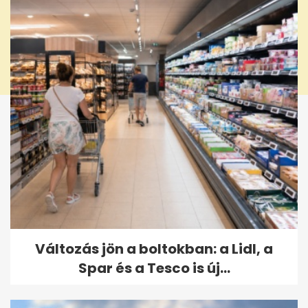
Változás jön a boltokban: a Lidl, a
Spar és a Tesco is új...