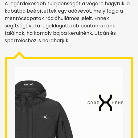
A legérdekesebb tulajdonságát a végére hagytuk: a
kabátba beépítettek egy adóvevőt, mely fogja a
mentőcsapatok rádióhullámos jeleit. Ennek
segítségével a legeldugottabb ponton is ránk
találnak, ha komoly bajba kerülnénk. Utcán és
sportoláshoz is hordhatjuk.