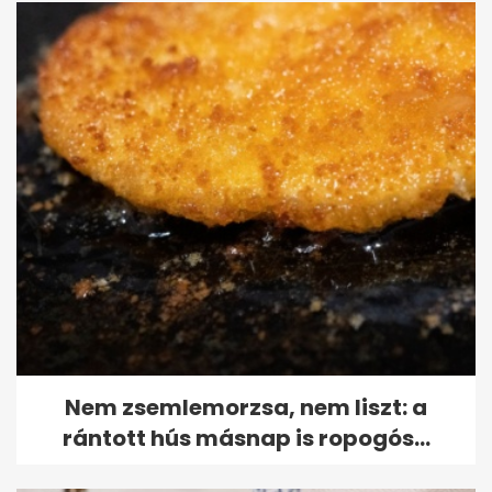
Nem zsemlemorzsa, nem liszt: a
rántott hús másnap is ropogós...