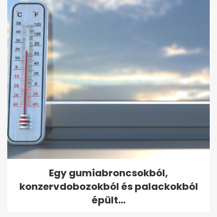
Egy gumiabroncsokból,
konzervdobozokból és palackokból
épült...