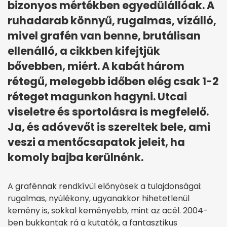
bizonyos mértékben egyedülállóak. A
ruhadarab könnyű, rugalmas, vízálló,
mivel grafén van benne, brutálisan
ellenálló, a cikkben kifejtjük
bővebben, miért. A kabát három
rétegű, melegebb időben elég csak 1-2
réteget magunkon hagyni. Utcai
viseletre és sportolásra is megfelelő.
Ja, és adóvevőt is szereltek bele, ami
veszi a mentőcsapatok jeleit, ha
komoly bajba kerülnénk.
A grafénnak rendkívül előnyösek a tulajdonságai:
rugalmas, nyúlékony, ugyanakkor hihetetlenül
kemény is, sokkal keményebb, mint az acél. 2004-
ben bukkantak rá a kutatók, a fantasztikus