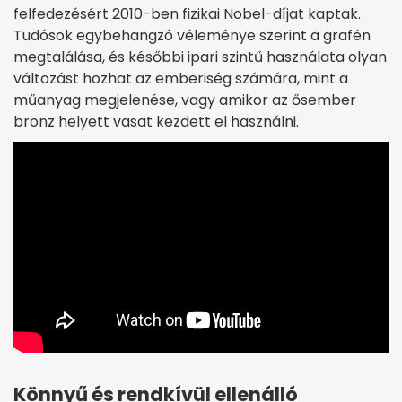
felfedezésért 2010-ben fizikai Nobel-díjat kaptak.
Tudósok egybehangzó véleménye szerint a grafén
megtalálása, és későbbi ipari szintű használata olyan
változást hozhat az emberiség számára, mint a
műanyag megjelenése, vagy amikor az ősember
bronz helyett vasat kezdett el használni.
Könnyű és rendkívül ellenálló