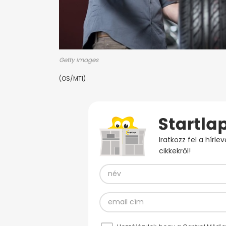
Getty Images
(OS/MTI)
Iratkozz fel a hírl
cikkekről!