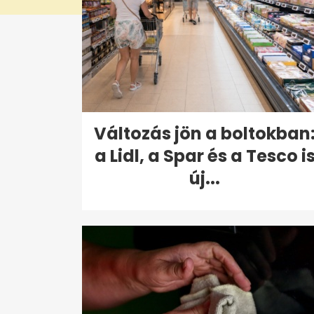
Változás jön a boltokban
a Lidl, a Spar és a Tesco i
új...