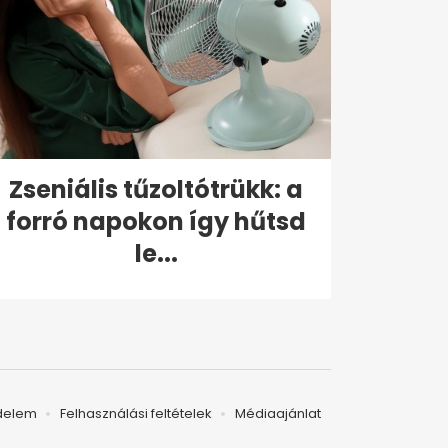
Zseniális tűzoltótrükk: a
forró napokon így hűtsd
le...
delem
Felhasználási feltételek
Médiaajánlat