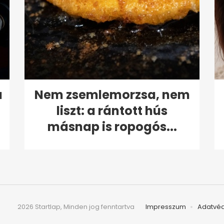
a
Nem zsemlemorzsa, nem
liszt: a rántott hús
másnap is ropogós...
2026 Startlap, Minden jog fenntartva
Impresszum
Adatvé