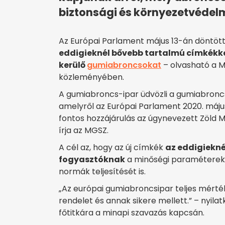
biztonsági és környezetvéde
Az Európai Parlament május 13-án döntött
eddigieknél bővebb tartalmú címkékkel
kerülő
gumiabroncsokat
– olvasható a 
közleményében.
A gumiabroncs-ipar üdvözli a gumiabroncs-
amelyről az Európai Parlament 2020. május
fontos hozzájárulás az úgynevezett Zöld 
írja az MGSZ.
A cél az, hogy az új címkék
az eddigiekné
fogyasztóknak
a minőségi paraméterekrő
normák teljesítését is.
„Az európai gumiabroncsipar teljes mért
rendelet és annak sikere mellett.” – nyila
főtitkára a minapi szavazás kapcsán.