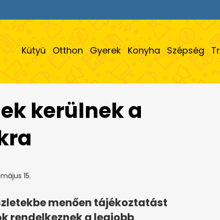
Kütyü
Otthon
Gyerek
Konyha
Szépség
T
ések kerülnek a
kra
május 15.
észletekbe menően tájékoztatást
k rendelkeznek a legjobb