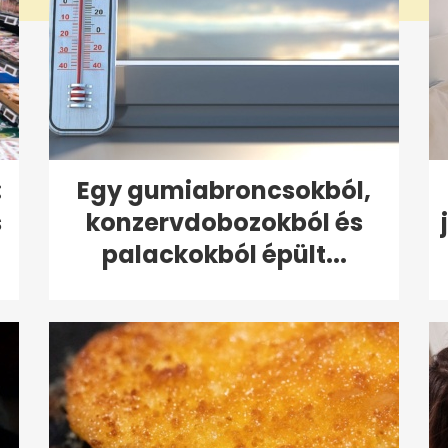
:
Egy gumiabroncsokból,
s
konzervdobozokból és
palackokból épült...