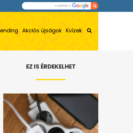
rending
Akciós újságok
Kvízek
EZ IS ÉRDEKELHET