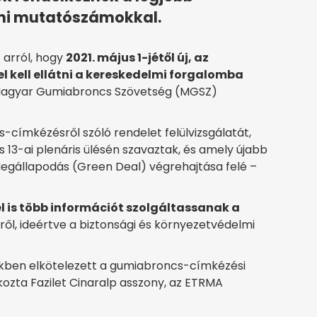
lmi mutatószámokkal.
 arról, hogy
2021. május 1-jétől új, az
 kell ellátni a kereskedelmi forgalomba
Magyar Gumiabroncs Szövetség (MGSZ)
címkézésről szóló rendelet felülvizsgálatát,
 13-ai plenáris ülésén szavaztak, és amely újabb
Megállapodás (Green Deal) végrehajtása felé –
l is több információt szolgáltassanak a
l, ideértve a biztonsági és környezetvédelmi
ékben elkötelezett a gumiabroncs-címkézési
tkozta Fazilet Cinaralp asszony, az ETRMA