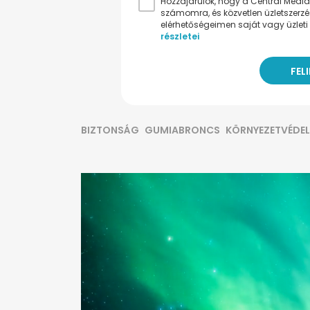
Hozzájárulok, hogy a Central Médiacs
számomra, és közvetlen üzletszerz
elérhetőségeimen saját vagy üzleti 
részletei
BIZTONSÁG
GUMIABRONCS
KÖRNYEZETVÉDE