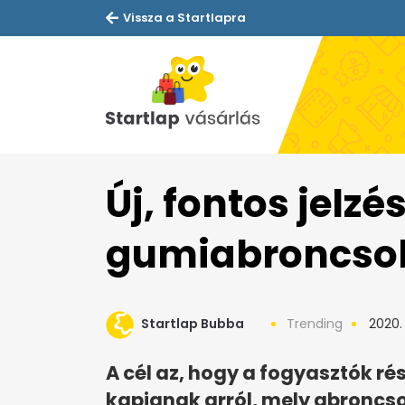
Vissza a Startlapra
Új, fontos jelz
gumiabroncso
Startlap Bubba
Trending
2020. 
A cél az, hogy a fogyasztók r
kapjanak arról, mely abroncso