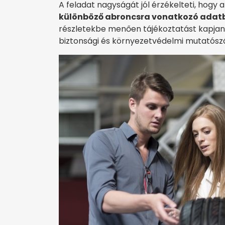
A feladat nagyságát jól érzékelteti, hogy
különböző abroncsra vonatkozó adatb
részletekbe menően tájékoztatást kapjan
biztonsági és környezetvédelmi mutatósz