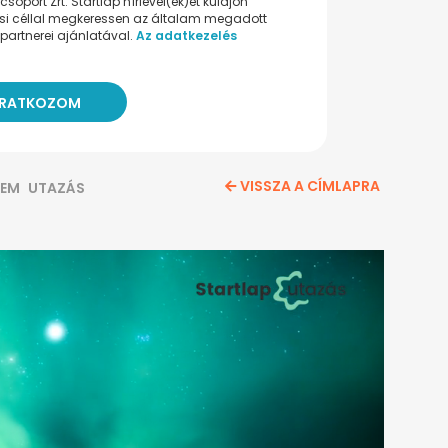
oport Zrt. Startlap hírlevel(ek)et küldjön
ési céllal megkeressen az általam megadott
partnerei ajánlatával.
Az adatkezelés
VISSZA A CÍMLAPRA
LEM
UTAZÁS