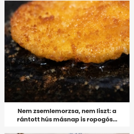
Nem zsemlemorzsa, nem liszt: a
rántott hús másnap is ropogós...