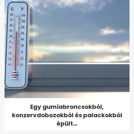
Egy gumiabroncsokból,
konzervdobozokból és palackokból
épült...