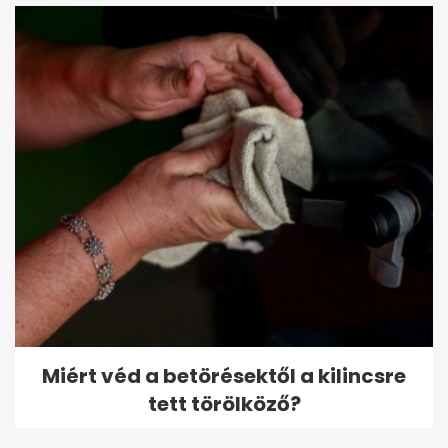
Miért véd a betörésektől a kilincsre
tett törölköző?