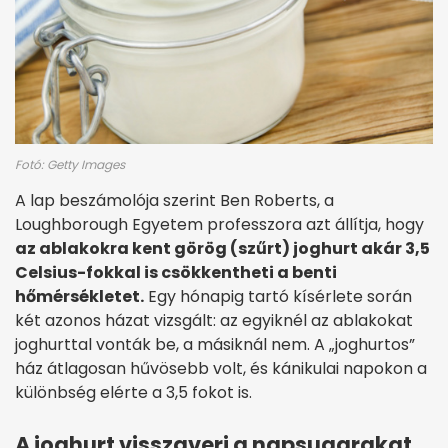
Fotó: Getty Images
A lap beszámolója szerint Ben Roberts, a
Loughborough Egyetem professzora azt állítja, hogy
az ablakokra kent görög (szűrt) joghurt akár 3,5
Celsius-fokkal is csökkentheti a benti
hőmérsékletet.
Egy hónapig tartó kísérlete során
két azonos házat vizsgált: az egyiknél az ablakokat
joghurttal vonták be, a másiknál nem. A „joghurtos”
ház átlagosan hűvösebb volt, és kánikulai napokon a
különbség elérte a 3,5 fokot is.
A joghurt visszaveri a napsugarakat