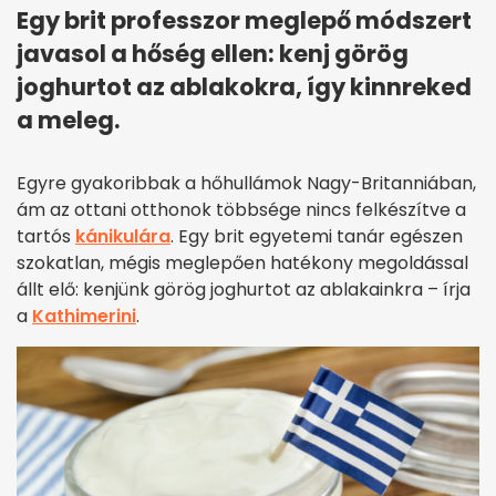
Egy brit professzor meglepő módszert
javasol a hőség ellen: kenj görög
joghurtot az ablakokra, így kinnreked
a meleg.
Egyre gyakoribbak a hőhullámok Nagy-Britanniában,
ám az ottani otthonok többsége nincs felkészítve a
tartós
kánikulára
. Egy brit egyetemi tanár egészen
szokatlan, mégis meglepően hatékony megoldással
állt elő: kenjünk görög joghurtot az ablakainkra – írja
a
Kathimerini
.