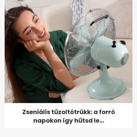
Zseniális tűzoltótrükk: a forró
napokon így hűtsd le...