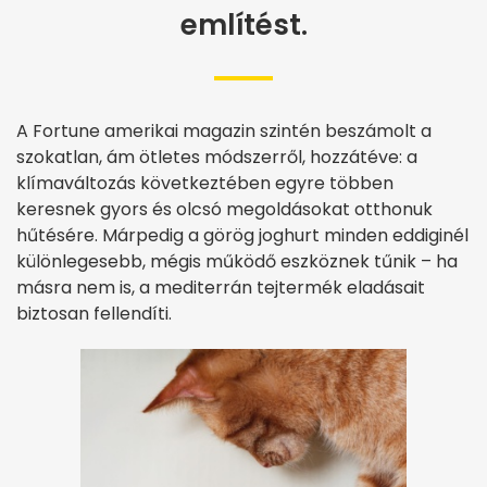
említést.
A Fortune amerikai magazin szintén beszámolt a
szokatlan, ám ötletes módszerről, hozzátéve: a
klímaváltozás következtében egyre többen
keresnek gyors és olcsó megoldásokat otthonuk
hűtésére. Márpedig a görög joghurt minden eddiginél
különlegesebb, mégis működő eszköznek tűnik – ha
másra nem is, a mediterrán tejtermék eladásait
biztosan fellendíti.