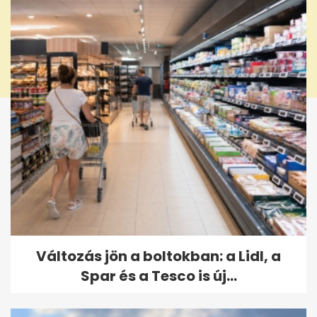
Változás jön a boltokban: a Lidl, a
Spar és a Tesco is új...