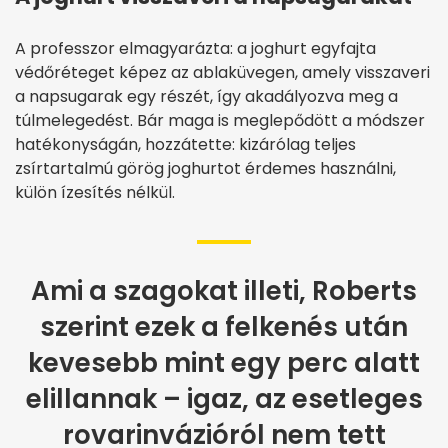
A professzor elmagyarázta: a joghurt egyfajta
védőréteget képez az ablaküvegen, amely visszaveri
a napsugarak egy részét, így akadályozva meg a
túlmelegedést. Bár maga is meglepődött a módszer
hatékonyságán, hozzátette: kizárólag teljes
zsírtartalmú görög joghurtot érdemes használni,
külön ízesítés nélkül.
Ami a szagokat illeti, Roberts
szerint ezek a felkenés után
kevesebb mint egy perc alatt
elillannak – igaz, az esetleges
rovarinvázióról nem tett