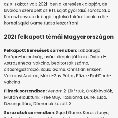
az X-Faktor volt 2021-ben a keresések alapján, de
kiválóan szerepelt az RTL saját gyártású sorozata, a
Keresztanyu, a dobogó legfelső fokáról csak a dél-
koreai Squid Game tudta leszorítani.
2021 felkapott témái Magyarországon
Felkapott keresések sorrendben:
Labdarúgó
Európa-bajnokság, nyári olimpiai játékok, Oxford-
AstraZeneca-vakcina, beoltottak száma,
oltásregisztráció, Squid Game, Christian Eriksen,
Várkonyi Andrea, Márki-Zay Péter, Pfizer-BioNTech-
vakcina
Filmek sorrendben:
Venom 2, Elk*rtuk, Örökkévalók,
Miután elbuktunk, Free Guy, Toxikoma, Dűne, Luca,
Dzsungeltúra, Démonok között 3
Sorozatok sorrendben:
Squid Game, Keresztanyu,