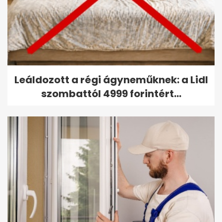
Leáldozott a régi ágyneműknek: a Lidl
szombattól 4999 forintért...