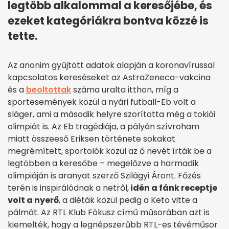
legtöbb alkalommal a keresőjébe, és
ezeket kategóriákra bontva közzé is
tette.
Az anonim gyűjtött adatok alapján a koronavírussal
kapcsolatos kereséseket az AstraZeneca-vakcina
és a
beoltottak
száma uralta itthon, míg a
sportesemények közül a nyári futball-Eb volt a
sláger, ami a második helyre szorította még a tokiói
olimpiát is. Az Eb tragédiája, a pályán szívroham
miatt összeeső Eriksen története sokakat
megrémített, sportolók közül az ő nevét írták be a
legtöbben a keresőbe – megelőzve a harmadik
olimpiáján is aranyat szerző Szilágyi Áront. Főzés
terén is inspirálódnak a netről,
idén a fánk receptje
volt a nyerő
, a diéták közül pedig a Keto vitte a
pálmát. Az RTL Klub Fókusz című műsorában azt is
kiemelték, hogy a legnépszerűbb RTL-es tévéműsor