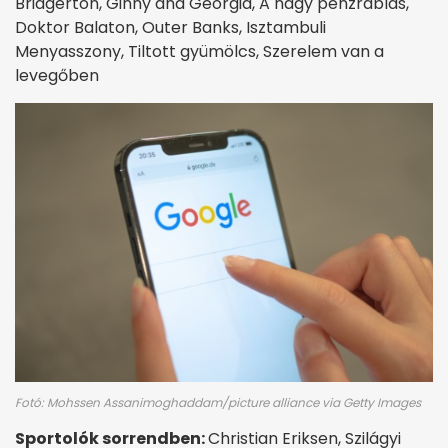
Bridgerton, Ginny and Georgia, A nagy pénzrablás,
Doktor Balaton, Outer Banks, Isztambuli
Menyasszony, Tiltott gyümölcs, Szerelem van a
levegőben
Fotó: Mohssen Assanimoghaddam/picture alliance via Getty Images
Sportolók sorrendben:
Christian Eriksen, Szilágyi