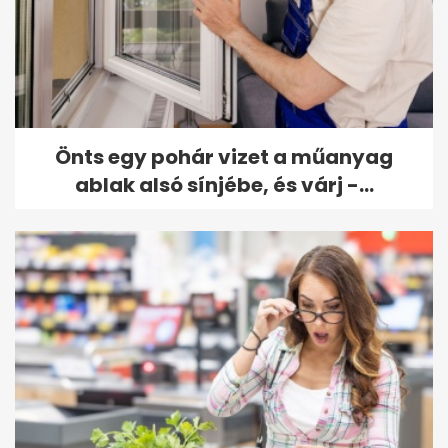
Önts egy pohár vizet a műanyag
ablak alsó sínjébe, és várj -...