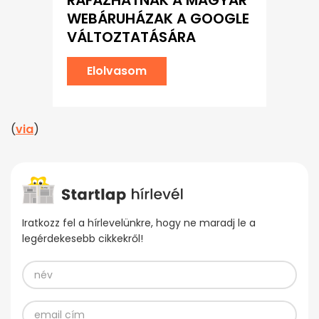
RÁFÁZHATNAK A MAGYAR
WEBÁRUHÁZAK A GOOGLE
VÁLTOZTATÁSÁRA
Elolvasom
(
via
)
Iratkozz fel a hírlevelünkre, hogy ne maradj le a
legérdekesebb cikkekről!