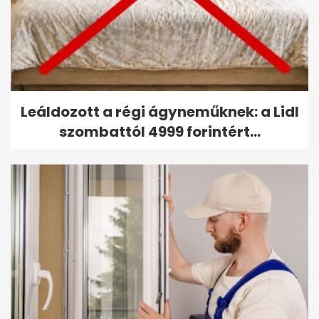
Leáldozott a régi ágyneműknek: a Lidl
szombattól 4999 forintért...