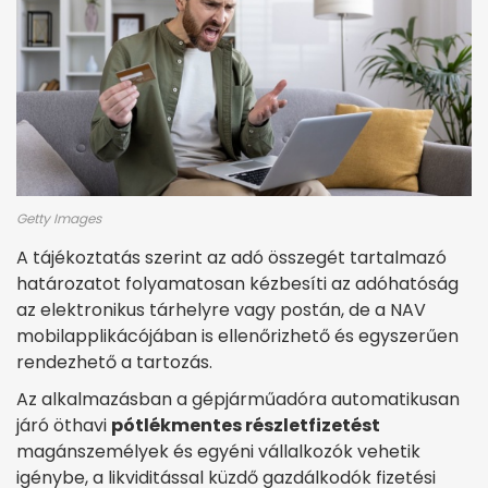
Getty Images
A tájékoztatás szerint az adó összegét tartalmazó
határozatot folyamatosan kézbesíti az adóhatóság
az elektronikus tárhelyre vagy postán, de a NAV
mobilapplikácójában is ellenőrizhető és egyszerűen
rendezhető a tartozás.
Az alkalmazásban a gépjárműadóra automatikusan
járó öthavi
pótlékmentes részletfizetést
magánszemélyek és egyéni vállalkozók vehetik
igénybe, a likviditással küzdő gazdálkodók fizetési