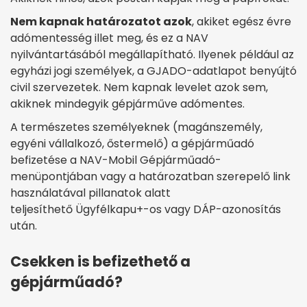
Nem kapnak határozatot azok
, akiket egész évre
adómentesség illet meg, és ez a NAV
nyilvántartásából megállapítható. Ilyenek például az
egyházi jogi személyek, a GJADO-adatlapot benyújtó
civil szervezetek. Nem kapnak levelet azok sem,
akiknek mindegyik gépjárműve adómentes.
A természetes személyeknek (magánszemély,
egyéni vállalkozó, őstermelő) a gépjárműadó
befizetése a NAV-Mobil Gépjárműadó-
menüpontjában vagy a határozatban szerepelő link
használatával pillanatok alatt
teljesíthető Ügyfélkapu+-os vagy DÁP-azonosítás
után.
Csekken is befizethető a
gépjárműadó?