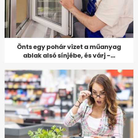
Önts egy pohár vizet a műanyag
ablak alsó sínjébe, és várj -...