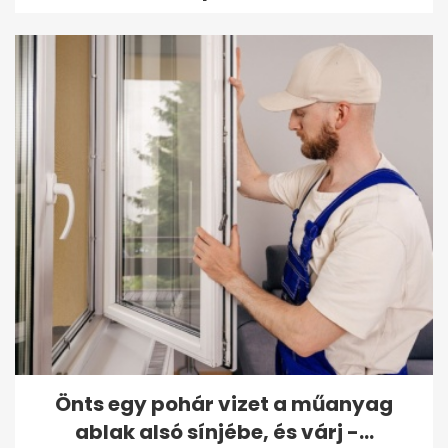
Önts egy pohár vizet a műanyag
ablak alsó sínjébe, és várj -...