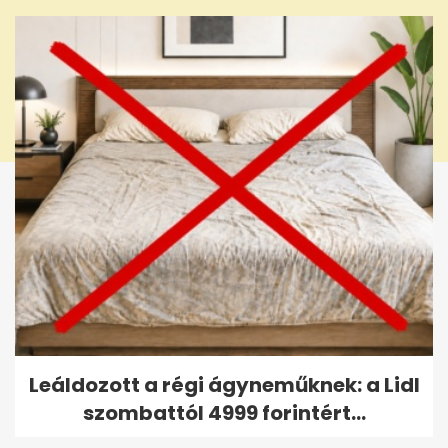
Leáldozott a régi ágyneműknek: a Lidl
szombattól 4999 forintért...