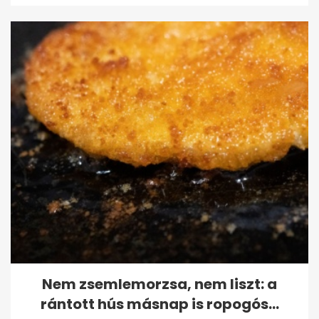
Nem zsemlemorzsa, nem liszt: a
rántott hús másnap is ropogós...