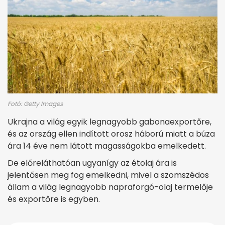
Fotó: Getty Images
Ukrajna a világ egyik legnagyobb gabonaexportőre,
és az ország ellen indított orosz háború miatt a búza
ára 14 éve nem látott magasságokba emelkedett.
De előreláthatóan ugyanígy az étolaj ára is
jelentősen meg fog emelkedni, mivel a szomszédos
állam a világ legnagyobb napraforgó-olaj termelője
és exportőre is egyben.