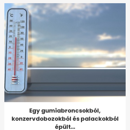
Egy gumiabroncsokból,
konzervdobozokból és palackokból
épült...