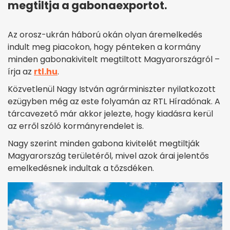
megtiltja a gabonaexportot.
Az orosz-ukrán háború okán olyan áremelkedés
indult meg piacokon, hogy pénteken a kormány
minden gabonakivitelt megtiltott Magyarországról –
írja az
rtl.hu
.
Közvetlenül Nagy István agrárminiszter nyilatkozott
ezügyben még az este folyamán az RTL Híradónak. A
tárcavezető már akkor jelezte, hogy kiadásra kerül
az erről szóló kormányrendelet is.
Nagy szerint minden gabona kivitelét megtiltják
Magyarország területéről, mivel azok árai jelentős
emelkedésnek indultak a tőzsdéken.